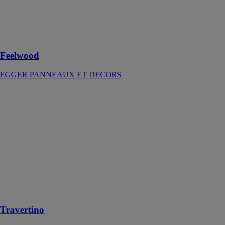
Feelwood :
Laissez sa
nature vous
inspirer
Feelwood
EGGER PANNEAUX ET DECORS
Travertino
A
CIMENTEIRA
DO LOURO
SA
Dalles
fabriqués en
pierre pour
embellir vos
intérieur et
extérieur
Travertino