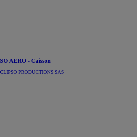
Outil design et
fonctionnel, le
caisson SO
AERO apporte
la touche de
modernité qui
manque parfois
aux espaces
intérieurs
SO AERO - Caisson
CLIPSO PRODUCTIONS SAS
SO LIGHT -
Plafond rétro-
éclairé
CLIPSO
PRODUCTIONS
SAS
Illuminez vos
intérieurs avec
le plafond
rétroéclairé SO