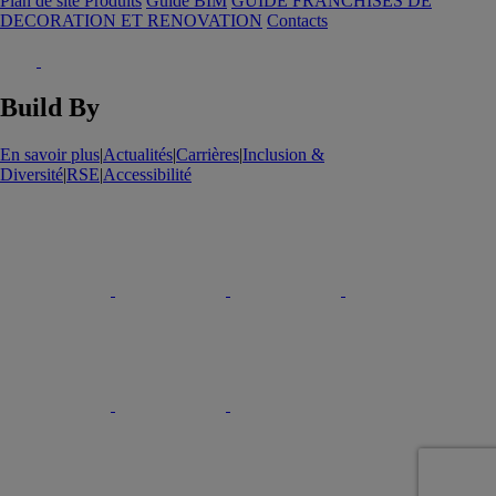
Plan de site Produits
Guide BIM
GUIDE FRANCHISES DE
DECORATION ET RENOVATION
Contacts
Build By
En savoir plus
|
Actualités
|
Carrières
|
Inclusion &
Diversité
|
RSE
|
Accessibilité