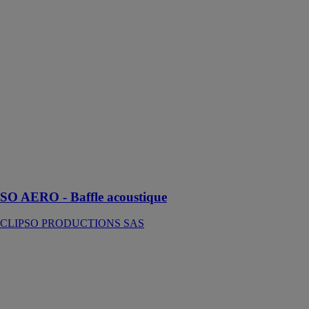
Baffle
acoustique
CLIPSO
PRODUCTIONS
SAS
Appréciez le
confort des
espaces publics
dans une
ambiance
colorée avec le
baffle SO
AERO
SO AERO - Baffle acoustique
CLIPSO PRODUCTIONS SAS
SO AERO -
Caisson
CLIPSO
PRODUCTIONS
SAS