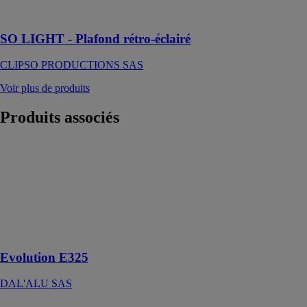
LIGHT !
SO LIGHT - Plafond rétro-éclairé
CLIPSO PRODUCTIONS SAS
Voir plus de produits
Produits
associés
Evolution E325
DAL'ALU
SAS
La gouttière
esthétique
nouvelle
génération
Evolution E325
DAL'ALU SAS
Sikaflex®-406