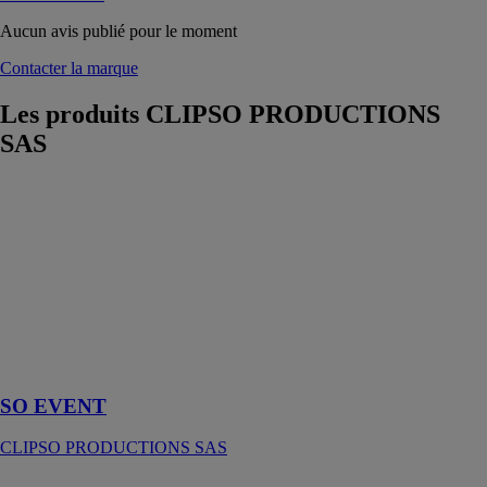
Aucun avis publié pour le moment
Contacter la marque
Les produits
CLIPSO PRODUCTIONS
SAS
SO EVENT
CLIPSO
PRODUCTIONS
SAS
Démarquez
vous avec un
stand sur-
mesure SO
EVENT !
SO EVENT
CLIPSO PRODUCTIONS SAS
SO AERO -