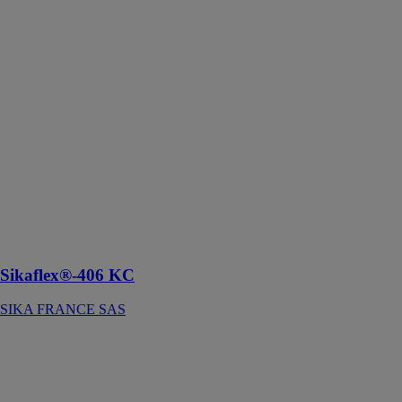
KC
SIKA
FRANCE SAS
Ce mastic est
conçu pour le
calfeutrement
de joint
élastique entre
les rails, les
surfaces
adjacentes aux
rails et avec les
produits Icosit
KC
Sikaflex®-406 KC
SIKA FRANCE SAS
Feelwood
EGGER
PANNEAUX
ET DECORS