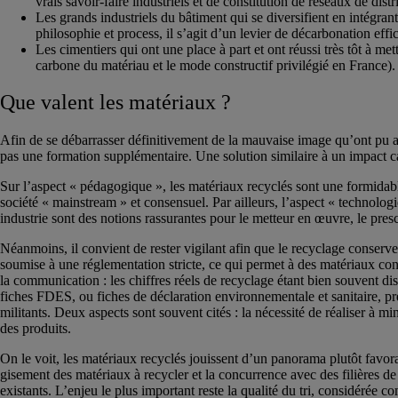
vrais savoir-faire industriels et de constitution de réseaux de distr
Les grands industriels du bâtiment qui se diversifient en intégra
philosophie et process, il s’agit d’un levier de décarbonation eff
Les cimentiers qui ont une place à part et ont réussi très tôt à 
carbone du matériau et le mode constructif privilégié en France).
Que valent les matériaux ?
Afin de se débarrasser définitivement de la mauvaise image qu’ont pu avo
pas une formation supplémentaire. Une solution similaire à un impact c
Sur l’aspect « pédagogique », les matériaux recyclés sont une formidable
société « mainstream » et consensuel. Par ailleurs, l’aspect « technolo
industrie sont des notions rassurantes pour le metteur en œuvre, le presc
Néanmoins, il convient de rester vigilant afin que le recyclage conserve
soumise à une réglementation stricte, ce qui permet à des matériaux co
la communication : les chiffres réels de recyclage étant bien souvent di
fiches FDES, ou fiches de déclaration environnementale et sanitaire, pré
militants. Deux aspects sont souvent cités : la nécessité de réaliser à m
des produits.
On le voit, les matériaux recyclés jouissent d’un panorama plutôt favora
gisement des matériaux à recycler et la concurrence avec des filières de
existants. L’enjeu le plus important reste la qualité du tri, considérée