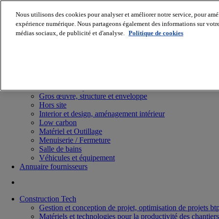
Nous utilisons des cookies pour analyser et améliorer notre service, pour améli
expérience numérique. Nous partageons également des informations sur votre u
médias sociaux, de publicité et d'analyse.
Politique de cookies
Batiradio
Articles & expertises
Construction Tech, IT, start-up
Génie climatique
Gros œuvre, structure et enveloppe
Hors site
Interior et design, aménagement intérieur
Low carbon
Matériel et Outillage
Menuiserie / Fermeture
Salle de bains
Véhicules et équipement
Annuaire fournisseurs
Construction Tech
Gestion et conception de projet, optimisation de projets bt
Matériels et technologies pour la productivité des chantiers