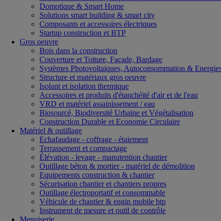
Domotique & Smart Home
Solutions smart building & smart city
Composants et accessoires électriques
Startup construction et BTP
Gros oeuvre
Bois dans la construction
Couverture et Toiture, Façade, Bardage
Systèmes Photovoltaiques, Autoconsommation & Energies
Structure et matériaux gros oeuvre
Isolant et isolation thermique
Accessoires et produits d'étanchéité d'air et de l'eau
VRD et matériel assainissement / eau
Biosourcé, Biodiversité Urbaine et Végétalisation
Construction Durable et Economie Circulaire
Matériel & outillage
Echafaudage - coffrage - étaiement
Terrassement et compactage
Élévation - levage - manutention chantier
Outillage béton & mortier - matériel de démolition
Equipements construction & chantier
Sécurisation chantier et chantiers propres
Outillage électroportatif et consommable
Véhicule de chantier & engin mobile btp
Instrument de mesure et outil de contrôle
Menuiserie