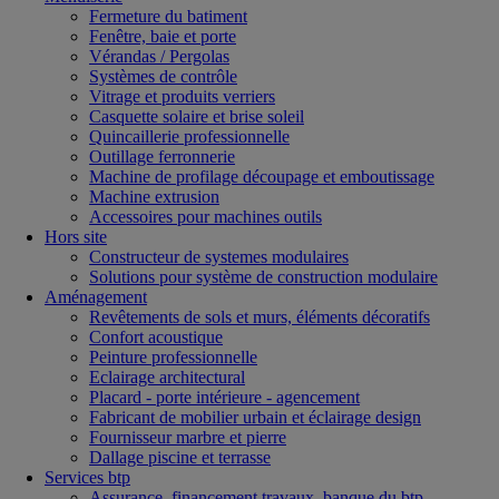
Fermeture du batiment
Fenêtre, baie et porte
Vérandas / Pergolas
Systèmes de contrôle
Vitrage et produits verriers
Casquette solaire et brise soleil
Quincaillerie professionnelle
Outillage ferronnerie
Machine de profilage découpage et emboutissage
Machine extrusion
Accessoires pour machines outils
Hors site
Constructeur de systemes modulaires
Solutions pour système de construction modulaire
Aménagement
Revêtements de sols et murs, éléments décoratifs
Confort acoustique
Peinture professionnelle
Eclairage architectural
Placard - porte intérieure - agencement
Fabricant de mobilier urbain et éclairage design
Fournisseur marbre et pierre
Dallage piscine et terrasse
Services btp
Assurance, financement travaux, banque du btp