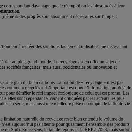
lage correspondant davantage que le réemploi ou les biosourcés à leur
onstruction.
le (même si des progrès sont absolument nécessaires sur l’impact
honneur à recréer des solutions facilement utilisables, ne nécessitant
’étrier au plus grand monde. Le recyclage est en effet un sujet de
es sociétés françaises, mais aussi occidentales où innovation et
s sur le plan du bilan carbone. La notion de « recyclage » n’est pas
etés comme « recyclés ». L’important est donc l’information, au-delà de
êteur pour démêler le réel impact écologique de celui qui est promu. Les
ais elles sont cependant vivement critiquées par les acteurs les plus
uites en série, mais aussi une meilleure prise en compte de la fin de vie
ne limitation naturelle du recyclage reste bien entendu le volume du
on n’est aujourd’hui pas atteinte pour quasiment l’ensemble des produits
pe du Sud). En ce sens, le fait de repousser la REP à 2023, mais surtout