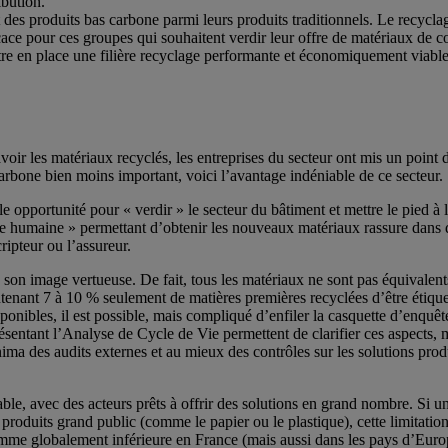
ibution.
nt des produits bas carbone parmi leurs produits traditionnels. Le recyc
icace pour ces groupes qui souhaitent verdir leur offre de matériaux de c
mettre en place une filière recyclage performante et économiquement viab
ir les matériaux recyclés, les entreprises du secteur ont mis un point d’
arbone bien moins important, voici l’avantage indéniable de ce secteur.
 opportunité pour « verdir » le secteur du bâtiment et mettre le pied à l
gie humaine » permettant d’obtenir les nouveaux matériaux rassure dans d
ripteur ou l’assureur.
 son image vertueuse. De fait, tous les matériaux ne sont pas équivalent
ntenant 7 à 10 % seulement de matières premières recyclées d’être étiqu
sponibles, il est possible, mais compliqué d’enfiler la casquette d’enqu
sentant l’Analyse de Cycle de Vie permettent de clarifier ces aspects, m
inima des audits externes et au mieux des contrôles sur les solutions prod
ble, avec des acteurs prêts à offrir des solutions en grand nombre. Si u
 produits grand public (comme le papier ou le plastique), cette limitati
 comme globalement inférieure en France (mais aussi dans les pays d’Euro