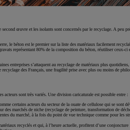
econd œuvre et les isolants sont concernés par le recyclage. A peu près
e, le béton est le premier sur la liste des matériaux facilement recyclab
avats représentant 80% de la composition du béton, réutiliser ceux-ci e
aines entreprises s’attaquent au recyclage de matériaux plus quotidiens,
 recyclage des Français, une fragilité prise avec plus ou moins de philo
s acteurs sont très variés. Une division caricaturale est possible entre :
 comme certains acteurs du secteur de la ouate de cellulose qui se sont 
 sur des marchés de niche (recyclage de peinture, transformation de déc
entes du marché, à la fois du point de vue technique comme pour les s
atériaux recyclés et qui, à l’heure actuelle, profitent d’une conjoncture