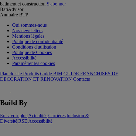
batiment et construction
S'abonner
BatiAdvisor
Annuaire BTP
Qui sommes-nous
Nos newsletters
Mentions légales
Politique de confidentialité
Conditions d'utilisation
Politique de Cookies
Accessibilité
Paramétrer les cookies
Plan de site Produits
Guide BIM
GUIDE FRANCHISES DE
DECORATION ET RENOVATION
Contacts
Build By
En savoir plus
|
Actualités
|
Carrières
|
Inclusion &
Diversité
|
RSE
|
Accessibilité