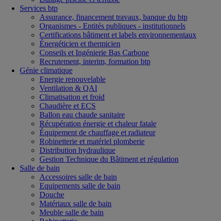
Services btp
Assurance, financement travaux, banque du btp
Organismes - Entités publiques - institutionnels
Certifications bâtiment et labels environnementaux
Énergéticien et thermicien
Conseils et Ingénierie Bas Carbone
Recrutement, interim, formation btp
Génie climatique
Energie renouvelable
Ventilation & QAI
Climatisation et froid
Chaudière et ECS
Ballon eau chaude sanitaire
Récupération énergie et chaleur fatale
Équipement de chauffage et radiateur
Robinetterie et matériel plomberie
Distribution hydraulique
Gestion Technique du Bâtiment et régulation
Salle de bain
Accessoires salle de bain
Equipements salle de bain
Douche
Matériaux salle de bain
Meuble salle de bain