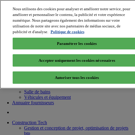
Nous utilisons des cookies pour analyser et améliorer notre service, pour
améliorer et personnaliser le contenu, la publicité et votre expérience
numérique. Nous partageons également des informations sur votre
utilisation de notre site avec nos partenaires de médias sociaux, de
publicité et d'analyse.
Politique de cookies
Batiradio
Articles & expertises
Paramétrer les cookies
Construction Tech, IT, start-up
Génie climatique
Gros œuvre, structure et enveloppe
Accepter uniquement les cookies nécessaires
Hors site
Interior et design, aménagement intérieur
Low carbon
Autoriser tous les cookies
Matériel et Outillage
Menuiserie / Fermeture
Salle de bains
Véhicules et équipement
Annuaire fournisseurs
Construction Tech
Gestion et conception de projet, optimisation de projets
btp