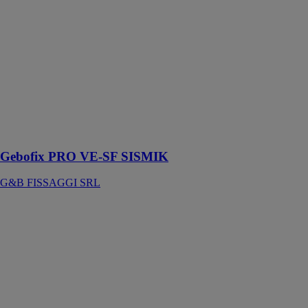
chimique de
haute
performance,
convient aux
applications sur
bois. Certifié
CE pour les
applications sur
maçonnerie
pleine et
perforée
Gebofix PRO VE-SF SISMIK
G&B FISSAGGI SRL
MA Multi
Anchor CE7
G&B
FISSAGGI
SRL
Un ancrage
chimique
performant