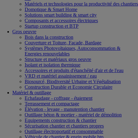
Matériels et technologies pour la productivité des chantiers
Domotique & Smart Home
Solutions smart building & smart city
Composants et accessoires électriques
Startup construction et BTP
Gros oeuvre
Bois dans la construction
Couverture et Toiture, Façade, Bardage
Systèmes Photovoltaiques, Autoconsommation &
Energies renouvelables
Structure et matériaux gros oeuvre
Isolant et isolation thermique
Accessoires et produits d'étanchéité d'air et de l'eau
VRD et matériel assainissement / eau
Biosourcé, Biodiversité Urbaine et Végétalisation
Construction Durable et Economie Circulaire
Matériel & outillage
Echafaudage - coffrage - étaiement
Terrassement et compactage
Élévation - levage - manutention chantier
Outillage béton & mortier - matériel de démolition
Equipements construction & chantier
Sécurisation chantier et chantiers propres
Outillage électroportatif et consommable
Véhicule de chantier & engin mobile btp