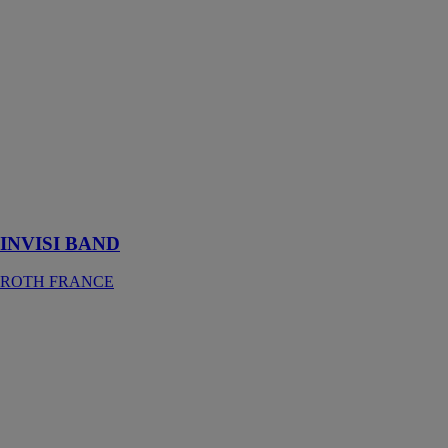
INVISI BAND
ROTH
FRANCE
INVISI BAND
est un ruban
mono-adhésif
transparent sans
liner, résistant
aux uv et aux
hautes
températures
INVISI BAND
ROTH FRANCE
Gebofix PRO
VE-SF
SISMIK
G&B
FISSAGGI
SRL
Scellement