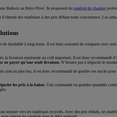
omme Batiwiz ou Brico Privé. Ils proposent du
matériel de chantier
profess
nt d’obtenir des matériaux à des prix défiant toute concurrence. Les artis
olutions
de durabilité à long terme. Il est donc essentiel de comparer avec soin l
fet, la livraison représente un coût important. Il est donc recommandé d’é
r ne payer qu’une seule livraison
. N’hésitez pas à négocier le monta
rix sont au plus bas, il est donc recommandé de gonfler ses stocks pour r
cier les prix à la baisse
. Une commande en grandes quantités contribu
upés.
s tourner vers les matériaux recyclés. Avec des prix réduits, les maté
e pour obtenir les produits dans le délai souhaité.