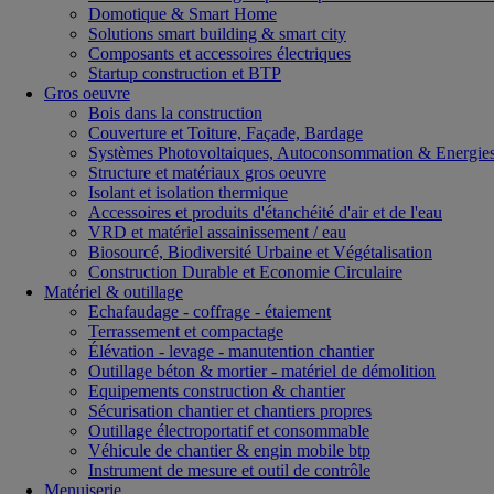
Domotique & Smart Home
Solutions smart building & smart city
Composants et accessoires électriques
Startup construction et BTP
Gros oeuvre
Bois dans la construction
Couverture et Toiture, Façade, Bardage
Systèmes Photovoltaiques, Autoconsommation & Energies
Structure et matériaux gros oeuvre
Isolant et isolation thermique
Accessoires et produits d'étanchéité d'air et de l'eau
VRD et matériel assainissement / eau
Biosourcé, Biodiversité Urbaine et Végétalisation
Construction Durable et Economie Circulaire
Matériel & outillage
Echafaudage - coffrage - étaiement
Terrassement et compactage
Élévation - levage - manutention chantier
Outillage béton & mortier - matériel de démolition
Equipements construction & chantier
Sécurisation chantier et chantiers propres
Outillage électroportatif et consommable
Véhicule de chantier & engin mobile btp
Instrument de mesure et outil de contrôle
Menuiserie