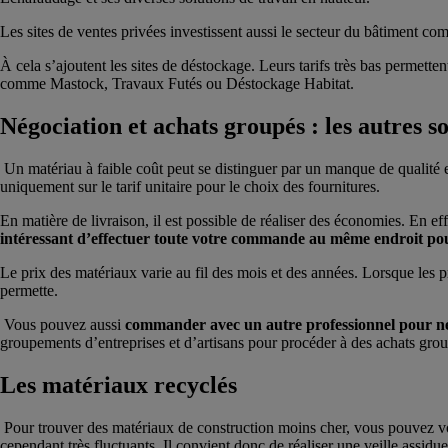
Les sites de ventes privées investissent aussi le secteur du bâtiment c
À cela s’ajoutent les sites de déstockage. Leurs tarifs très bas permette
comme Mastock, Travaux Futés ou Déstockage Habitat.
Négociation et achats groupés : les autres s
Un matériau à faible coût peut se distinguer par un manque de qualité et 
uniquement sur le tarif unitaire pour le choix des fournitures.
En matière de livraison, il est possible de réaliser des économies. En ef
intéressant d’effectuer toute votre commande au même endroit pou
Le prix des matériaux varie au fil des mois et des années. Lorsque les p
permette.
Vous pouvez aussi
commander avec un autre professionnel pour négo
groupements d’entreprises et d’artisans pour procéder à des achats gro
Les matériaux recyclés
Pour trouver des matériaux de construction moins cher, vous pouvez vou
cependant très fluctuants. Il convient donc de réaliser une veille assidu