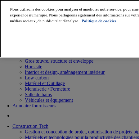
Nous utilisons des cookies pour analyser et améliorer notre service, pour améli
expérience numérique. Nous partageons également des informations sur votre u
médias sociaux, de publicité et d'analyse.
Politique de cookies
Batiradio
Articles & expertises
Construction Tech, IT, start-up
Génie climatique
Gros œuvre, structure et enveloppe
Hors site
Interior et design, aménagement intérieur
Low carbon
Matériel et Outillage
Menuiserie / Fermeture
Salle de bains
Véhicules et équipement
Annuaire fournisseurs
Construction Tech
Gestion et conception de projet, optimisation de projets bt
Matériels et technologies pour la productivité des chantiers