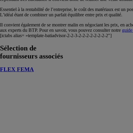
Essentiel à la rentabilité de l’entreprise, le coût des matériaux est un
L’idéal étant de combiner un parfait équilibre entre prix et qualité.
Il convient également de se montrer malin en négociant les prix, en ac
aux experts du BTP. Pour en savoir, vous pouvez consulter notre
guide
[ictabs alias= »template-batiadvisor-2-2-3-2-2-2-2-2-2-2-2″]
Sélection de
fournisseurs associés
FLEX FEMA