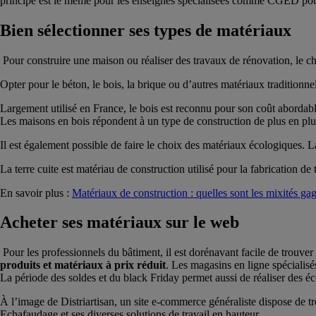
principe est le même pour les enseignes spécialisées comme CGED pour 
Bien sélectionner ses types de matériaux
Pour construire une maison ou réaliser des travaux de rénovation, le 
Opter pour le béton, le bois, la brique ou d’autres matériaux tradition
Largement utilisé en France, le bois est reconnu pour son coût abordabl
Les maisons en bois répondent à un type de construction de plus en plus 
Il est également possible de faire le choix des matériaux écologiques. La
La terre cuite est matériau de construction utilisé pour la fabrication de
En savoir plus :
Matériaux de construction : quelles sont les mixités ga
Acheter ses matériaux sur le web
Pour les professionnels du bâtiment, il est dorénavant facile de trouver 
produits et matériaux à prix réduit
. Les magasins en ligne spécialisé
La période des soldes et du black Friday permet aussi de réaliser des é
À l’image de Distriartisan, un site e-commerce généraliste dispose de t
Echafaudage et ses diverses solutions de travail en hauteur.