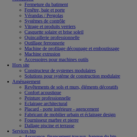
Fermeture du batiment
Fenêtre, baie et porte
Vérandas / Pergolas
Systèmes de contrôle
Vitrage et produits verriers
Casquette solaire et brise soleil
Quincaillerie professionnelle
Outillage ferronnerie
Machine de profilage découpage et emboutissage
Machine extrusion
Accessoires pour machines outils
Hors site
Constructeur de systemes modulaires
Solutions pour système de construction modulaire
Aménagement
Revêtements de sols et murs, éléments décoratifs
Confort acoustique
Peinture professionnelle
Eclairage architectural
Placard - porte intérieure - agencement
Fabricant de mobilier urbain et éclairage design
Fournisseur marbre et pierre
Dallage piscine et terrasse
Services btp
Assurance, financement travaux, banque du btp