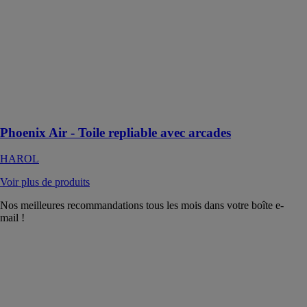
Phoenix Air est
une pergola
innovante à
toile repliable,
dotée d'arcades
élégantes qui
ajoutent une
touche distincte
à son design
Phoenix Air - Toile repliable avec arcades
HAROL
Voir plus de produits
Nos meilleures recommandations tous les mois dans votre boîte e-
mail !