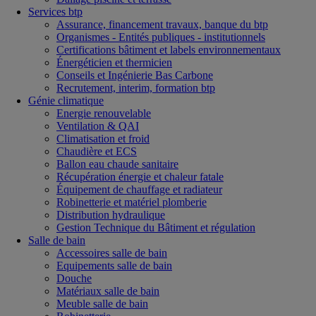
Services btp
Assurance, financement travaux, banque du btp
Organismes - Entités publiques - institutionnels
Certifications bâtiment et labels environnementaux
Énergéticien et thermicien
Conseils et Ingénierie Bas Carbone
Recrutement, interim, formation btp
Génie climatique
Energie renouvelable
Ventilation & QAI
Climatisation et froid
Chaudière et ECS
Ballon eau chaude sanitaire
Récupération énergie et chaleur fatale
Équipement de chauffage et radiateur
Robinetterie et matériel plomberie
Distribution hydraulique
Gestion Technique du Bâtiment et régulation
Salle de bain
Accessoires salle de bain
Equipements salle de bain
Douche
Matériaux salle de bain
Meuble salle de bain