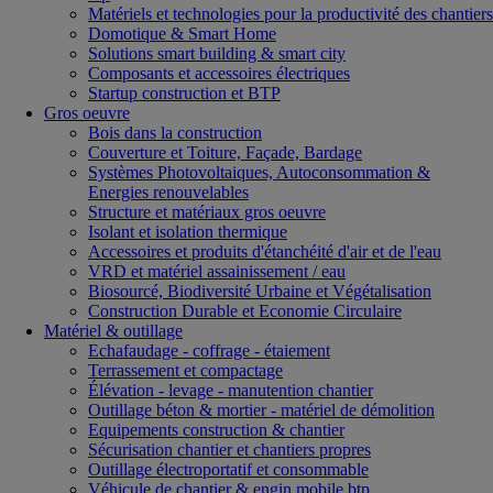
Matériels et technologies pour la productivité des chantiers
Domotique & Smart Home
Solutions smart building & smart city
Composants et accessoires électriques
Startup construction et BTP
Gros oeuvre
Bois dans la construction
Couverture et Toiture, Façade, Bardage
Systèmes Photovoltaiques, Autoconsommation &
Energies renouvelables
Structure et matériaux gros oeuvre
Isolant et isolation thermique
Accessoires et produits d'étanchéité d'air et de l'eau
VRD et matériel assainissement / eau
Biosourcé, Biodiversité Urbaine et Végétalisation
Construction Durable et Economie Circulaire
Matériel & outillage
Echafaudage - coffrage - étaiement
Terrassement et compactage
Élévation - levage - manutention chantier
Outillage béton & mortier - matériel de démolition
Equipements construction & chantier
Sécurisation chantier et chantiers propres
Outillage électroportatif et consommable
Véhicule de chantier & engin mobile btp