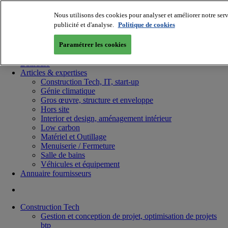
Nous utilisons des cookies pour analyser et améliorer notre serv
publicité et d'analyse.
Politique de cookies
Paramétrer les cookies
Batiradio
Articles & expertises
Construction Tech, IT, start-up
Génie climatique
Gros œuvre, structure et enveloppe
Hors site
Interior et design, aménagement intérieur
Low carbon
Matériel et Outillage
Menuiserie / Fermeture
Salle de bains
Véhicules et équipement
Annuaire fournisseurs
Construction Tech
Gestion et conception de projet, optimisation de projets
btp