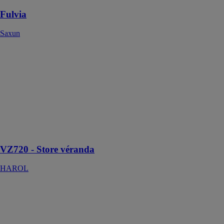
Fulvia
Saxun
VZ720 - Store
véranda
HAROL
Le store
véranda VZ720
est conçu pour
couvrir de très
grandes
surfaces vitrées.
VZ720 - Store véranda
HAROL
Phoenix Air -
Toile repliable
avec arcades
HAROL