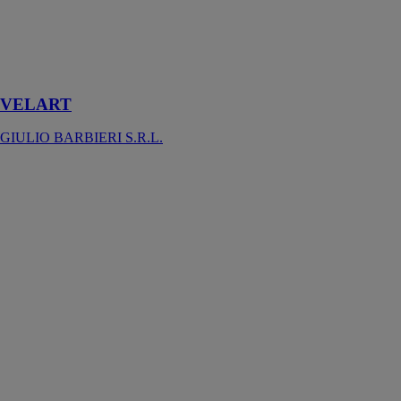
d'extérieur est
un rideau à
voile
triangulaire de
jardin
VELART
GIULIO BARBIERI S.R.L.
Fulvia
Saxun
La pergola en
toile tendue
Fúlvia est un
système de
protection
solaire
modulaire
conçu pour
créer des
environnements
extérieurs
confortables