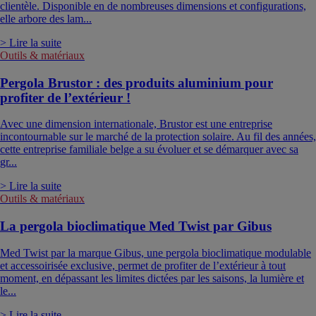
clientèle. Disponible en de nombreuses dimensions et configurations,
elle arbore des lam...
> Lire la suite
Outils & matériaux
Pergola Brustor : des produits aluminium pour
profiter de l’extérieur !
Avec une dimension internationale, Brustor est une entreprise
incontournable sur le marché de la protection solaire. Au fil des années,
cette entreprise familiale belge a su évoluer et se démarquer avec sa
gr...
> Lire la suite
Outils & matériaux
La pergola bioclimatique Med Twist par Gibus
Med Twist par la marque Gibus, une pergola bioclimatique modulable
et accessoirisée exclusive, permet de profiter de l’extérieur à tout
moment, en dépassant les limites dictées par les saisons, la lumière et
le...
> Lire la suite