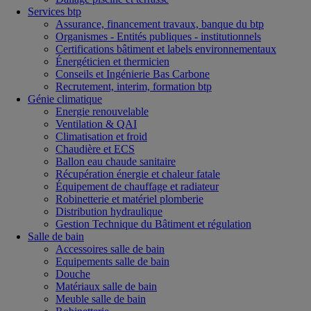
Services btp
Assurance, financement travaux, banque du btp
Organismes - Entités publiques - institutionnels
Certifications bâtiment et labels environnementaux
Énergéticien et thermicien
Conseils et Ingénierie Bas Carbone
Recrutement, interim, formation btp
Génie climatique
Energie renouvelable
Ventilation & QAI
Climatisation et froid
Chaudière et ECS
Ballon eau chaude sanitaire
Récupération énergie et chaleur fatale
Équipement de chauffage et radiateur
Robinetterie et matériel plomberie
Distribution hydraulique
Gestion Technique du Bâtiment et régulation
Salle de bain
Accessoires salle de bain
Equipements salle de bain
Douche
Matériaux salle de bain
Meuble salle de bain