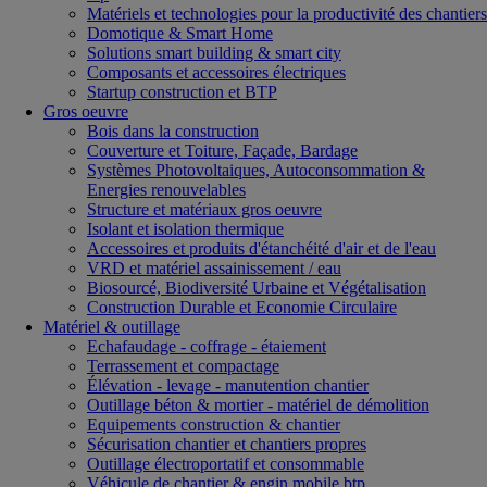
Matériels et technologies pour la productivité des chantiers
Domotique & Smart Home
Solutions smart building & smart city
Composants et accessoires électriques
Startup construction et BTP
Gros oeuvre
Bois dans la construction
Couverture et Toiture, Façade, Bardage
Systèmes Photovoltaiques, Autoconsommation &
Energies renouvelables
Structure et matériaux gros oeuvre
Isolant et isolation thermique
Accessoires et produits d'étanchéité d'air et de l'eau
VRD et matériel assainissement / eau
Biosourcé, Biodiversité Urbaine et Végétalisation
Construction Durable et Economie Circulaire
Matériel & outillage
Echafaudage - coffrage - étaiement
Terrassement et compactage
Élévation - levage - manutention chantier
Outillage béton & mortier - matériel de démolition
Equipements construction & chantier
Sécurisation chantier et chantiers propres
Outillage électroportatif et consommable
Véhicule de chantier & engin mobile btp