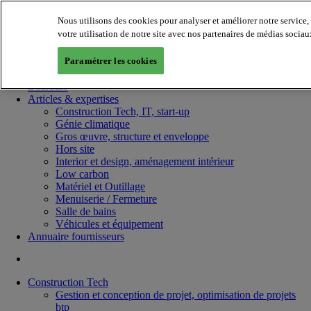
Nous utilisons des cookies pour analyser et améliorer notre service
votre utilisation de notre site avec nos partenaires de médias sociau
Paramétrer les cookies
Batiradio
Articles & expertises
Construction Tech, IT, start-up
Génie climatique
Gros œuvre, structure et enveloppe
Hors site
Interior et design, aménagement intérieur
Low carbon
Matériel et Outillage
Menuiserie / Fermeture
Salle de bains
Véhicules et équipement
Annuaire fournisseurs
Construction Tech
Gestion et conception de projet, optimisation de projets
btp