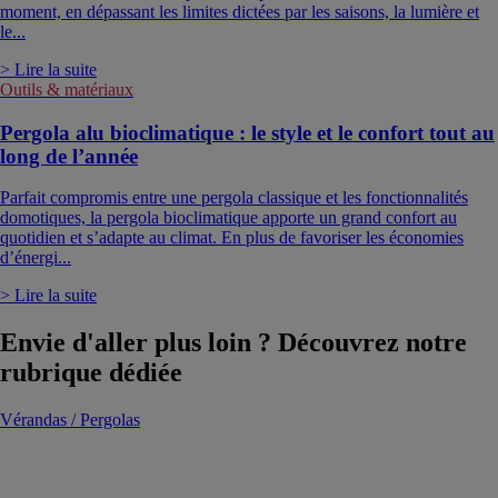
moment, en dépassant les limites dictées par les saisons, la lumière et
le...
> Lire la suite
Outils & matériaux
Pergola alu bioclimatique : le style et le confort tout au
long de l’année
Parfait compromis entre une pergola classique et les fonctionnalités
domotiques, la pergola bioclimatique apporte un grand confort au
quotidien et s’adapte au climat. En plus de favoriser les économies
d’énergi...
> Lire la suite
Envie d'aller plus loin ? Découvrez notre
rubrique dédiée
Vérandas / Pergolas