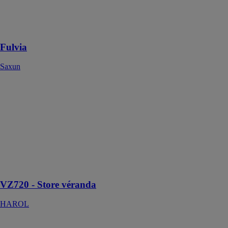
environnements
extérieurs
confortables
Fulvia
Saxun
VZ720 - Store
véranda
HAROL
Le store
véranda VZ720
est conçu pour
couvrir de très
grandes
surfaces vitrées.
VZ720 - Store véranda
HAROL
Phoenix Air -