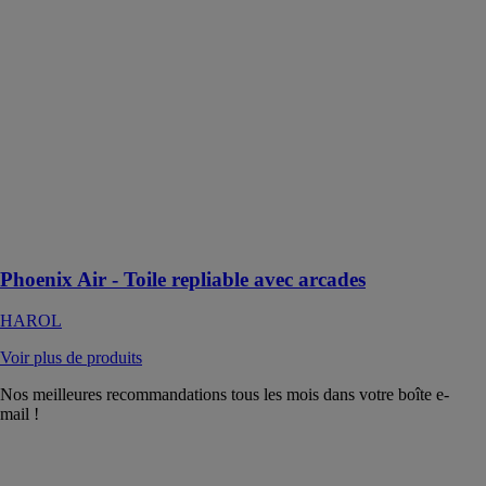
Toile repliable
avec arcades
HAROL
Phoenix Air est
une pergola
innovante à
toile repliable,
dotée d'arcades
élégantes qui
ajoutent une
touche distincte
à son design
Phoenix Air - Toile repliable avec arcades
HAROL
Voir plus de produits
Nos meilleures recommandations tous les mois dans votre boîte e-
mail !