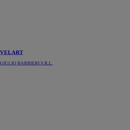
Voilage pare-
soleil
d'extérieur est
un rideau à
voile
triangulaire de
jardin
VELART
GIULIO BARBIERI S.R.L.
Fulvia
Saxun
La pergola en
toile tendue
Fúlvia est un
système de
protection
solaire
modulaire
conçu pour
créer des