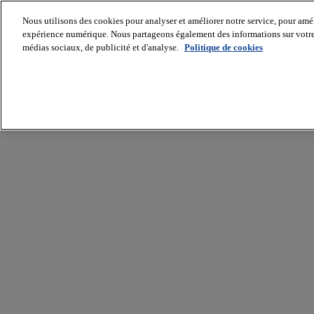
Nous utilisons des cookies pour analyser et améliorer notre service, pour améli
expérience numérique. Nous partageons également des informations sur votre u
médias sociaux, de publicité et d'analyse.
Politique de cookies
Batiradio
Articles
&
expertises
Construction
Tech,
IT,
start-
up
Génie
climatique
Gros
œuvre,
structure
et
enveloppe
Hors
site