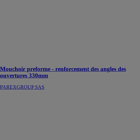
PAREXGROUP
SAS
Treillis
préformé en
fibres de verre,
prêt à poser,
destiné au
renfort des
angles des
baies
Mouchoir preforme - renforcement des angles des
ouvertures 330mm
PAREXGROUP SAS
COLLE CCP+
25KG
PAREXGROUP
SAS
Mortier de
collage et de
calage