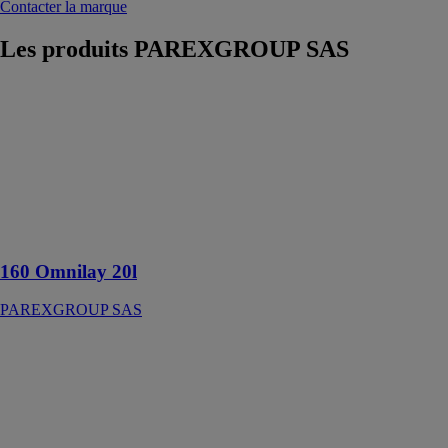
Contacter la marque
Les produits
PAREXGROUP SAS
160 Omnilay
20l
PAREXGROUP
SAS
Primaire
supports
normalement
absorbants
160 Omnilay 20l
PAREXGROUP SAS
Mouchoir
preforme -
renforcement
des angles des
ouvertures
330mm