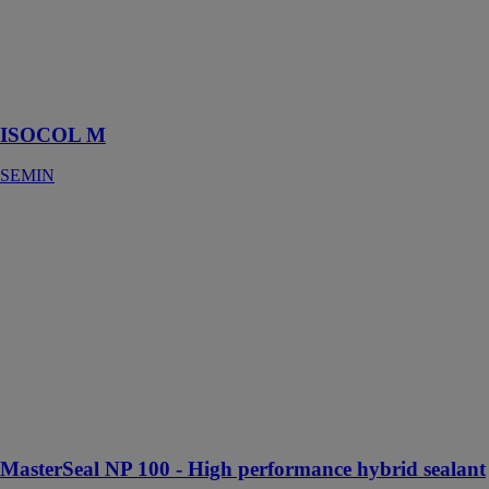
SEMIN
Mortier adhésif
pour plaques de
plâtre
ISOCOL M
SEMIN
MasterSeal NP
100 - High
performance
hybrid sealant
BIMobject
MasterSeal NP
100 est un
mastic hybride
haute
performance, à
faible module
MasterSeal NP 100 - High performance hybrid sealant