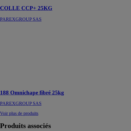
COLLE CCP+ 25KG
PAREXGROUP SAS
188
Omnichape
fibré 25kg
PAREXGROUP
SAS
Enduit de
ragréage et de
dressage p3
fibré - 5 à 40
mm
188 Omnichape fibré 25kg
PAREXGROUP SAS
Voir plus de produits
Produits
associés