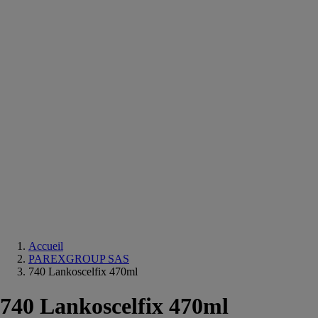
Equipements
salle
de
bain
Douche
Matériaux
salle
de
bain
Meuble
salle
de
bain
Robinetterie
Techniques
sanitaires
Accueil
PAREXGROUP SAS
740 Lankoscelfix 470ml
740 Lankoscelfix 470ml