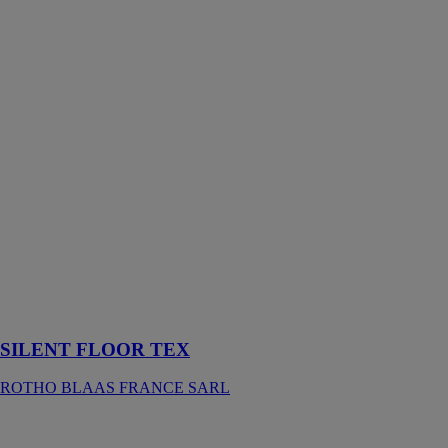
SILENT
FLOOR TEX
ROTHO
BLAAS
FRANCE
SARL
SILENT
FLOOR TEX
est un choix
écologique
pour l’isolation
acoustique du
plancher et des
cloisons
horizontales ou
verticales
SILENT FLOOR TEX
ROTHO BLAAS FRANCE SARL
PULVÉRISATEUR
HAUTE