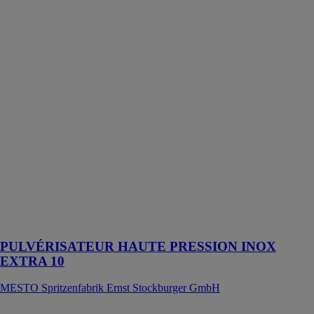
PRESSION
INOX EXTRA
10
MESTO
Spritzenfabrik
Ernst
Stockburger
GmbH
10 l, avec
orifice de
remplissage
extra grand
séparé, limiteur
de pression (1,5
bar), joints
FPM, buse à jet
plat
PULVÉRISATEUR HAUTE PRESSION INOX
EXTRA 10
MESTO Spritzenfabrik Ernst Stockburger GmbH
ISOCOL M