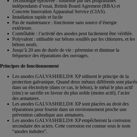
Technologie éprouvée : soutenue par des programmes
indépendants d’essai, British Board Agrement (BBA) et
Concrete Innovation Apparaisal Service (CIAS).
Installation rapide et facile
Pas de maintenance : fonctionne sans source d’énergie
extérieure.
Contrôlable : l’activité des anodes peut facilement être vérifiée.
Polyvalent : utilisable sur bétons souillés par les chlorures, et les
bétons neufs.
Jusqu’à 20 ans de durée de vie : pérennise et diminue la
fréquence des réparations des ouvrages.
Principes de fonctionnement
Les anodes GALVASHIELD® XP utilisent le principe de la
protection galvanique. Quand deux métaux différents sont placés
dans un électrolyte (dans ce cas, le béton), le métal le plus actif
(zinc) se sacrifie en faveur du plus noble (moins actif), l’acier
des armatures.
Les anodes GALVASHIELD® XP sont placées au droit des
réparations pour fournir dans un environnement proche une
prévention cathodique aux armatures.
Les anodes GALVASHIELD® XP empêcheront la corrosion
secondaire des aciers. Cette corrosion est connue sous le nom
“anodes induites”.