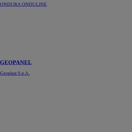
ONDURA ONDULINE
GEOPANEL
Geoplast
S.p.A.
Banche de
coffrage manu-
portable en
plastique
GEOPANEL
Geoplast S.p.A.
Plaque perforée
pour CLT NPB
SIMPSON
STRONG TIE
Les plaques
perforées NPB
ont été
spécialement
développées