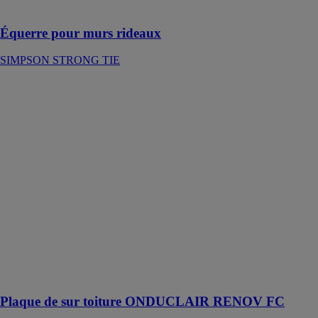
sur dalle béton
Équerre pour murs rideaux
SIMPSON STRONG TIE
Plaque de sur
toiture
ONDUCLAIR
RENOV FC
ONDURA
ONDULINE
ONDUCLAIR
RENOV FC
est une solution
de rénovation
de toiture pour
les toitures en
plaques fibre-
ciment amianté
ou non.
Plaque de sur toiture ONDUCLAIR RENOV FC