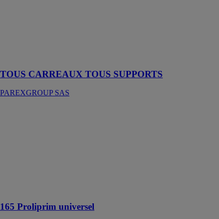
TOUS
SUPPORTS
PAREXGROUP
SAS
Mortier-colle
amélioré
TOUS CARREAUX TOUS SUPPORTS
PAREXGROUP SAS
165 Proliprim
universel
PAREXGROUP
SAS
Primaire tous
supports, régule
la porosité des
supports évitant
ainsi le bullage
165 Proliprim universel