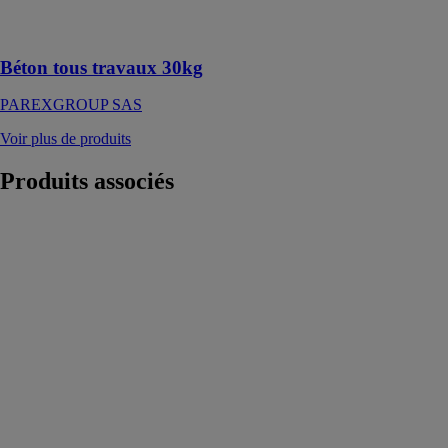
courants de
bétonnage
Béton tous travaux 30kg
PAREXGROUP SAS
Voir plus de produits
Produits
associés
Équerre pour
murs rideaux
SIMPSON
STRONG TIE
Ce connecteur
en Acier
galvanisé peut
être utilisé dans
plusieurs
configurations,
murs rideaux
bois ou fixés