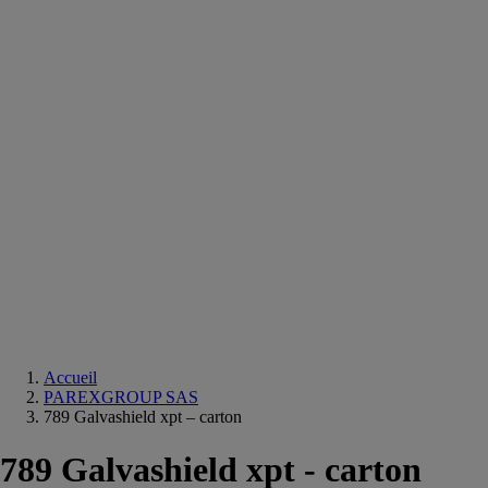
Equipements
salle
de
bain
Douche
Matériaux
salle
de
bain
Meuble
salle
de
bain
Robinetterie
Techniques
sanitaires
Accueil
PAREXGROUP SAS
789 Galvashield xpt – carton
789 Galvashield xpt - carton