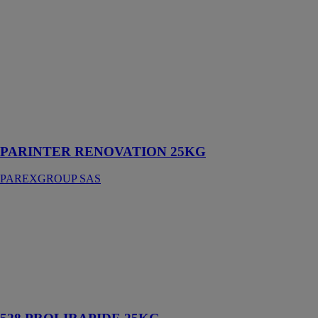
25KG
PAREXGROUP
SAS
Enduit
d’interposition
et de
dressement
pour la
rénovation
PARINTER RENOVATION 25KG
PAREXGROUP SAS
528
PROLIRAPIDE
25KG
PAREXGROUP
SAS
Mortier-colle
amélioré rapide