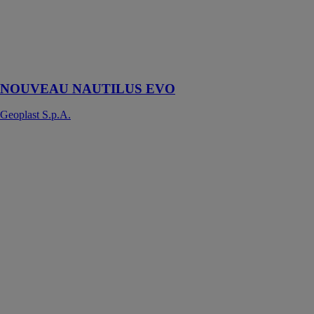
S.p.A.
Caisson
d'allègement de
plancher
NOUVEAU NAUTILUS EVO
Geoplast S.p.A.
Sabot à une aile
repliée à
l'intérieur
JHR/L
SIMPSON
STRONG TIE
Les sabots à
aile repliée à
l'intérieur
JHR/L sont
spécialement
conçus pour la
fixation de
solives dans les