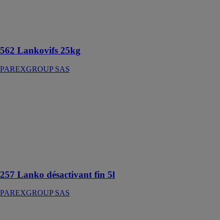
réalisation des
joints de
maçonneries en
briques
562 Lankovifs 25kg
PAREXGROUP SAS
257 Lanko
désactivant fin
5l
PAREXGROUP
SAS
Désactivant de
surface pour
béton
257 Lanko désactivant fin 5l
PAREXGROUP SAS
PARINTER
RENOVATION