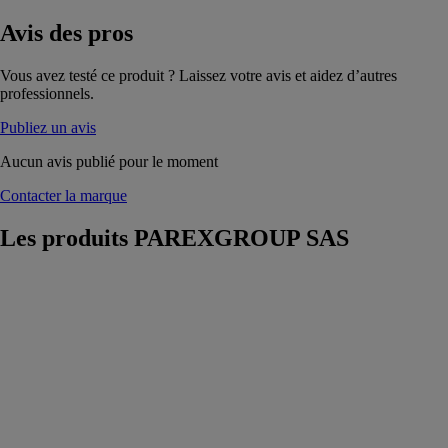
Avis
des pros
Vous avez testé ce produit ? Laissez votre avis et aidez d’autres
professionnels.
Publiez un avis
Aucun avis publié pour le moment
Contacter la marque
Les produits
PAREXGROUP SAS
562 Lankovifs
25kg
PAREXGROUP
SAS
Mortier de
montage et
jointoiement,
destiné au lit de
pose et à la