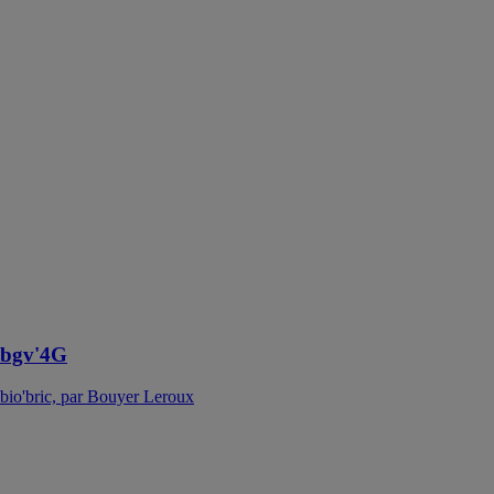
bio'bric, par
Bouyer Leroux
La bgv'4G est
la solution
thermico-
économique.
Son format et
sa résistance
thermique
répondent
parfaitement
aux exigences
des
professionnels
de la RE2020
bgv'4G
bio'bric, par Bouyer Leroux
NOUVEAU
NAUTILUS
EVO
Geoplast