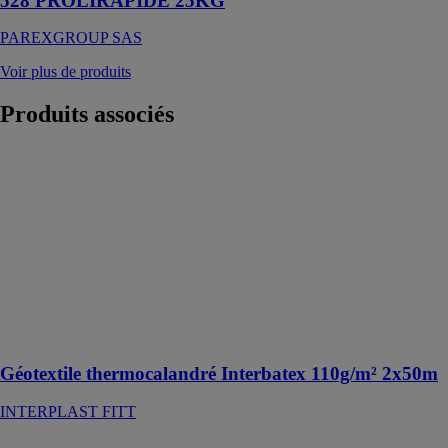
528 PROLIRAPIDE 25KG
PAREXGROUP SAS
Voir plus de produits
Produits
associés
Géotextile
thermocalandré
Interbatex
110g/m² 2x50m
INTERPLAST
FITT
Géotextile
thermocalandré
Interbatex
110g/m²
Géotextile thermocalandré Interbatex 110g/m² 2x50m
INTERPLAST FITT
bgv'4G