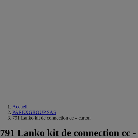
Equipements
salle
de
bain
Douche
Matériaux
salle
de
bain
Meuble
salle
de
bain
Robinetterie
Techniques
sanitaires
Accueil
PAREXGROUP SAS
791 Lanko kit de connection cc – carton
791 Lanko kit de connection cc -