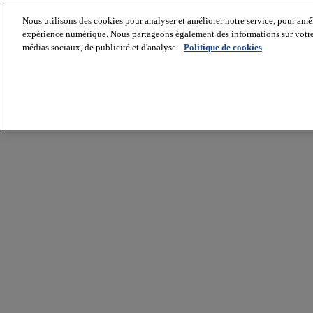
Nous utilisons des cookies pour analyser et améliorer notre service, pour améli
expérience numérique. Nous partageons également des informations sur votre u
médias sociaux, de publicité et d'analyse.
Politique de cookies
Batiradio
Articles
&
expertises
Construction
Tech,
IT,
start-
up
Génie
climatique
Gros
œuvre,
structure
et
enveloppe
Hors
site