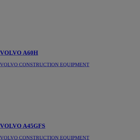
VOLVO A60H
VOLVO
CONSTRUCTION
EQUIPMENT
Le plus grand
et le meilleur,
tout simplement
VOLVO A60H
VOLVO CONSTRUCTION EQUIPMENT
VOLVO
A45GFS
VOLVO
CONSTRUCTION
EQUIPMENT
Confort et
vitesse
VOLVO A45GFS
VOLVO CONSTRUCTION EQUIPMENT