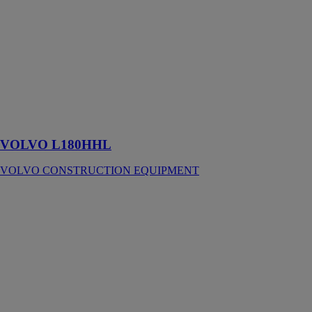
VOLVO
L180HHL
VOLVO
CONSTRUCTION
EQUIPMENT
Un nouvel
échelon dans le
rendement
VOLVO L180HHL
VOLVO CONSTRUCTION EQUIPMENT
L120H Electric
Conversion
VOLVO
CONSTRUCTION
EQUIPMENT
Une machine
performante à
alimentation
électrique prête