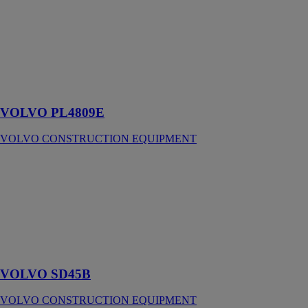
CONSTRUCTION
EQUIPMENT
Des
performances
de levage à
grandes
hauteurs
VOLVO PL4809E
VOLVO CONSTRUCTION EQUIPMENT
VOLVO
SD45B
VOLVO
CONSTRUCTION
EQUIPMENT
Un compactage
de qualité
VOLVO SD45B
VOLVO CONSTRUCTION EQUIPMENT