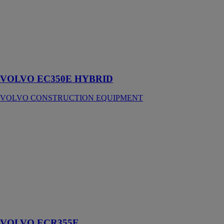
HYBRID
VOLVO
CONSTRUCTION
EQUIPMENT
Performance et
efficacité
VOLVO EC350E HYBRID
VOLVO CONSTRUCTION EQUIPMENT
VOLVO
ECR355E
VOLVO
CONSTRUCTION
EQUIPMENT
Réalisez
beaucoup de
choses avec
cette machine à
rayon court
VOLVO ECR355E