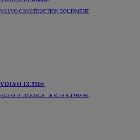
VOLVO CONSTRUCTION EQUIPMENT
VOLVO
EC950F
VOLVO
CONSTRUCTION
EQUIPMENT
Venez à bout
des tâches
difficiles en
toute facilité
VOLVO EC950F
VOLVO CONSTRUCTION EQUIPMENT
VOLVO
P8820D ABG
VOLVO
CONSTRUCTION
EQUIPMENT
Un concentré