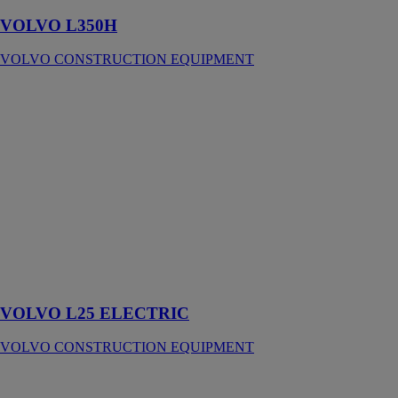
VOLVO L350H
VOLVO CONSTRUCTION EQUIPMENT
VOLVO L25
ELECTRIC
VOLVO
CONSTRUCTION
EQUIPMENT
La première
d'une nouvelle
gamme de
chargeuses
compactes sur
pneus
électriques
VOLVO L25 ELECTRIC
VOLVO CONSTRUCTION EQUIPMENT
VOLVO
EC350E