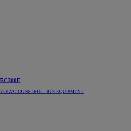
EC380E
VOLVO
CONSTRUCTION
EQUIPMENT
La pelle
hydraulique sur
chenilles Volvo
EC380E a été
conçue pour les
chantiers aux
conditions
difficiles
EC380E
VOLVO CONSTRUCTION EQUIPMENT
EC380E
HYBRID
VOLVO
CONSTRUCTION
EQUIPMENT