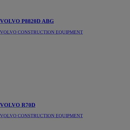
de
performances
VOLVO P8820D ABG
VOLVO CONSTRUCTION EQUIPMENT
VOLVO R70D
VOLVO
CONSTRUCTION
EQUIPMENT
Équilibre
parfait entre
productivité
élevée et faible
coût
d'exploitation
VOLVO R70D
VOLVO CONSTRUCTION EQUIPMENT
VOLVO