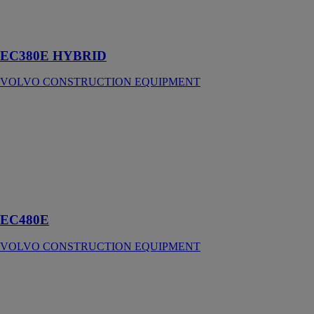
Grande pelle
hydraulique sur
chenilles
EC380E HYBRID
VOLVO CONSTRUCTION EQUIPMENT
EC480E
VOLVO
CONSTRUCTION
EQUIPMENT
Grande pelle
hydraulique sur
chenilles
EC480E
VOLVO CONSTRUCTION EQUIPMENT
EC550E
VOLVO
CONSTRUCTION
EQUIPMENT