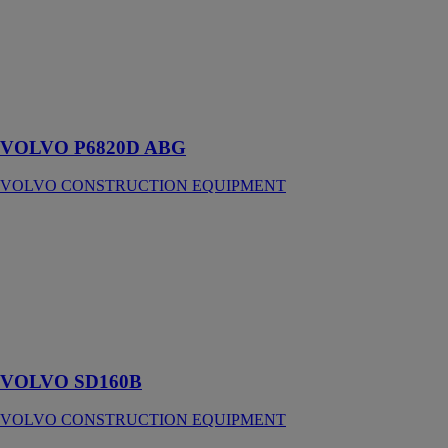
P6820D ABG
VOLVO
CONSTRUCTION
EQUIPMENT
Préparez la
voie
VOLVO P6820D ABG
VOLVO CONSTRUCTION EQUIPMENT
VOLVO
SD160B
VOLVO
CONSTRUCTION
EQUIPMENT
Compactage
très performant
VOLVO SD160B
VOLVO CONSTRUCTION EQUIPMENT