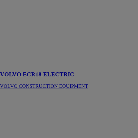
VOLVO
ECR18
ELECTRIC
VOLVO
CONSTRUCTION
EQUIPMENT
Toujours
compacte,
beaucoup plus
discrète
VOLVO ECR18 ELECTRIC
VOLVO CONSTRUCTION EQUIPMENT
VOLVO
L350H
VOLVO
CONSTRUCTION
EQUIPMENT
Une chargeuse
d'excellence