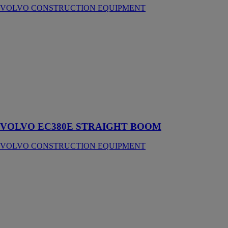
VOLVO CONSTRUCTION EQUIPMENT
VOLVO
EC380E
STRAIGHT
BOOM
VOLVO
CONSTRUCTION
EQUIPMENT
Conçue pour la
déconstruction
VOLVO EC380E STRAIGHT BOOM
VOLVO CONSTRUCTION EQUIPMENT
VOLVO
EC750EHR
VOLVO
CONSTRUCTION
EQUIPMENT
Conçue,
construite et