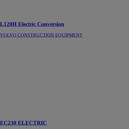
à gérer tout un
éventail
d'applications
L120H Electric Conversion
VOLVO CONSTRUCTION EQUIPMENT
EC230
ELECTRIC
VOLVO
CONSTRUCTION
EQUIPMENT
L'EC230
Electric est
basée sur la
technologie
éprouvée de la
pelle
hydraulique sur
chenilles Volvo
EC230 ELECTRIC