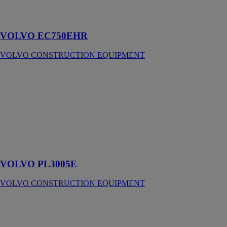
garantie par
volvo
VOLVO EC750EHR
VOLVO CONSTRUCTION EQUIPMENT
VOLVO
PL3005E
VOLVO
CONSTRUCTION
EQUIPMENT
Productif,
stable et
polyvalent
VOLVO PL3005E
VOLVO CONSTRUCTION EQUIPMENT
VOLVO
PL4809E
VOLVO