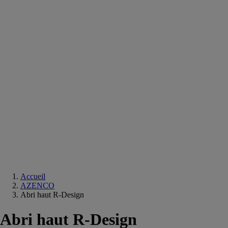
Equipements
salle
de
bain
Douche
Matériaux
salle
de
bain
Meuble
salle
de
bain
Robinetterie
Techniques
sanitaires
Accueil
AZENCO
Abri haut R-Design
Abri haut R-Design