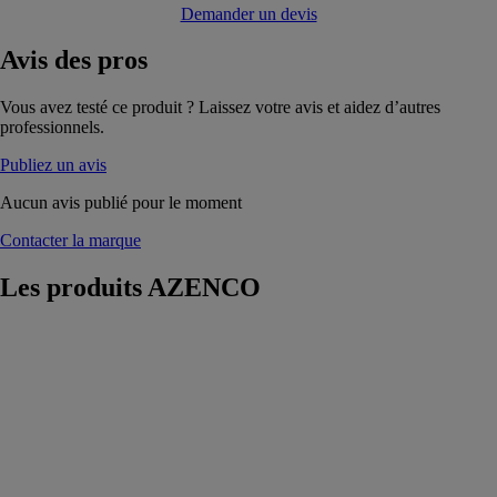
Demander un devis
Avis
des pros
Vous avez testé ce produit ? Laissez votre avis et aidez d’autres
professionnels.
Publiez un avis
Aucun avis publié pour le moment
Contacter la marque
Les produits
AZENCO
Micro-piscine
et fond mobile
Ultima
AZENCO
La micro-
piscine s’adapte
aussi bien à un
usage intérieur