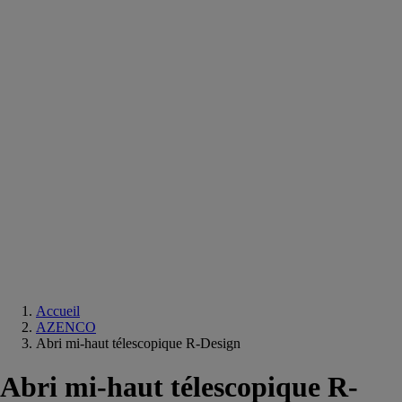
Equipements
salle
de
bain
Douche
Matériaux
salle
de
bain
Meuble
salle
de
bain
Robinetterie
Techniques
sanitaires
Accueil
AZENCO
Abri mi-haut télescopique R-Design
Abri mi-haut télescopique R-