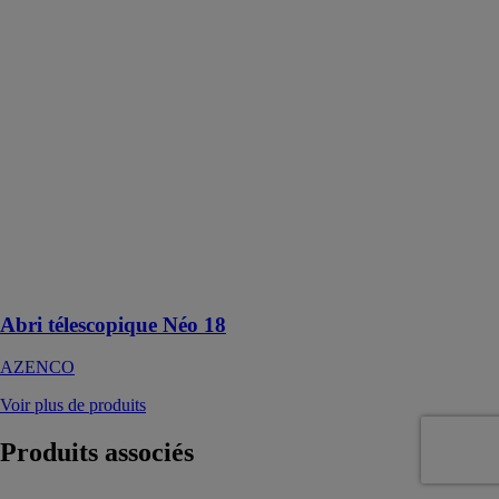
AZENCO
L'abri
télescopique
Néo 18 permet
à la piscine
d'être
entièrement
protégée par
des panneaux
en
polycarbonate
traités anti-UV
et anti-
jaunissement
Abri télescopique Néo 18
AZENCO
Voir plus de produits
Produits
associés