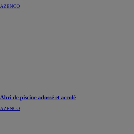
AZENCO
Abri de piscine
adossé et
accolé
AZENCO
L’abri de
piscine adossé
ou accolé est
une extension
personnalisée
permettant de
profiter de la
piscine en
toutes saisons
Abri de piscine adossé et accolé
AZENCO
Abri
télescopique
Néo 18