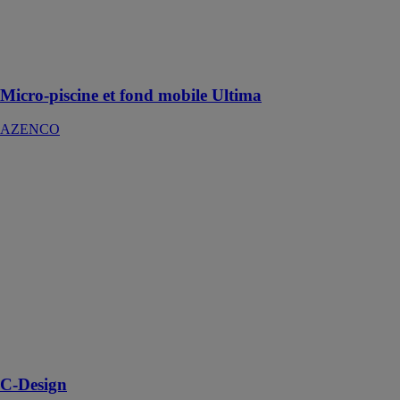
qu’extérieur et
inclut un local
technique avec
pack filtration
Micro-piscine et fond mobile Ultima
AZENCO
C-Design
AZENCO
La couverture
C-Design est
un système de
protection haut
de gamme pour
la piscine,
offrant un
fonctionnement
simple et
pratique
C-Design