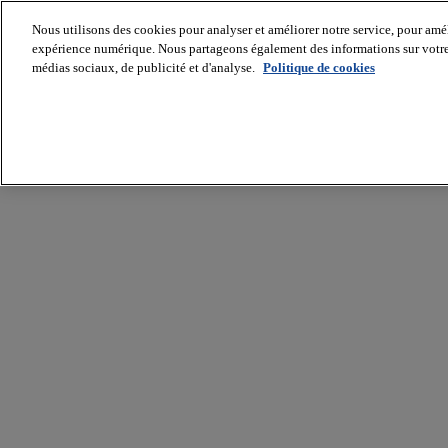
Nous utilisons des cookies pour analyser et améliorer notre service, pour améli
expérience numérique. Nous partageons également des informations sur votre u
médias sociaux, de publicité et d'analyse.
Politique de cookies
Batiradio
Articles
&
expertises
Construction
Tech,
IT,
start-
up
Génie
climatique
Gros
œuvre,
structure
et
enveloppe
Hors
site