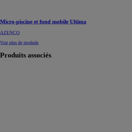
technique avec
pack filtration
Micro-piscine et fond mobile Ultima
AZENCO
Voir plus de produits
Produits
associés
IGLU’
DALIFORM
GROUP SRL
IGLU’®
permet de
réaliser des
vides sanitaires,
des matelas
d’air, des
planchers et des
toits aérés dans
les édifices