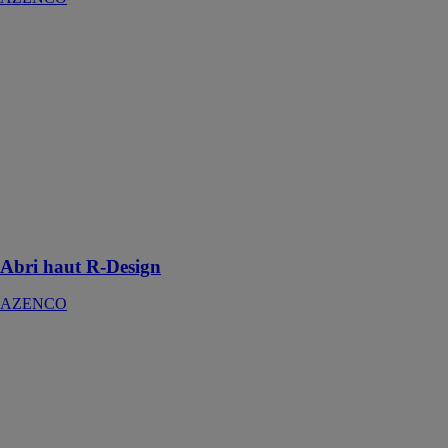
Abri haut R-
Design
AZENCO
L'abri R-
Design
entièrement
modulable
apporte une
réelle valeur
ajoutée à la
maison
Abri haut R-Design
AZENCO
Abri
télescopique
Néo Smart
AZENCO
L’abri de
piscine