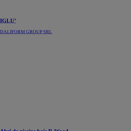
civils et
industriels
IGLU’
DALIFORM GROUP SRL
Abri de piscine
bois R-Wood
AZENCO
L'Abri de
piscine bois R-
Wood assure
une grande
résistance aux
intempéries,
garantissant
une protection
durable et un
confort de
baignade
optimal