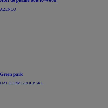
Abri de piscine bois R-Wood
AZENCO
Green park
DALIFORM
GROUP SRL
Le green park
est conçu pour
protéger et
stabiliser les
surfaces
gazonnées tout
en les rendant
praticables
Green park
DALIFORM GROUP SRL
Véranda de
piscine R-
Swim
AZENCO