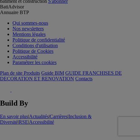
batiment et construction
S'abonner
BatiAdvisor
Annuaire BTP
Qui sommes-nous
Nos newsletters
Mentions légales
Politique de confidentialité
Conditions d'utilisation
Politique de Cookies
Accessibilité
Paramétrer les cookies
Plan de site Produits
Guide BIM
GUIDE FRANCHISES DE
DECORATION ET RENOVATION
Contacts
Build By
En savoir plus
|
Actualités
|
Carrières
|
Inclusion &
Diversité
|
RSE
|
Accessibilité