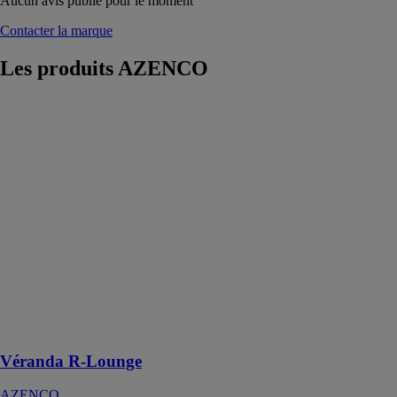
Aucun avis publié pour le moment
Contacter la marque
Les produits
AZENCO
Véranda R-
Lounge
AZENCO
Le véranda R-
Lounge est
munie de volets
roulants et de
pare-soleil
efficaces pour
vous permettre
de doser la
luminosité que
vous désirez à
l’intérieur
Véranda R-Lounge
AZENCO