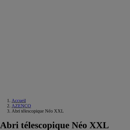
Equipements
salle
de
bain
Douche
Matériaux
salle
de
bain
Meuble
salle
de
bain
Robinetterie
Techniques
sanitaires
Accueil
AZENCO
Abri télescopique Néo XXL
Abri télescopique Néo XXL