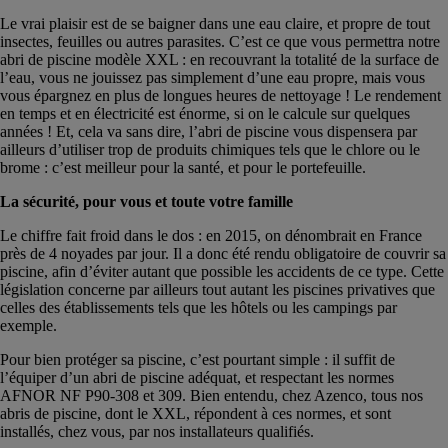
Le vrai plaisir est de se baigner dans une eau claire, et propre de tout
insectes, feuilles ou autres parasites. C’est ce que vous permettra notre
abri de piscine modèle XXL : en recouvrant la totalité de la surface de
l’eau, vous ne jouissez pas simplement d’une eau propre, mais vous
vous épargnez en plus de longues heures de nettoyage ! Le rendement
en temps et en électricité est énorme, si on le calcule sur quelques
années ! Et, cela va sans dire, l’abri de piscine vous dispensera par
ailleurs d’utiliser trop de produits chimiques tels que le chlore ou le
brome : c’est meilleur pour la santé, et pour le portefeuille.
La sécurité, pour vous et toute votre famille
Le chiffre fait froid dans le dos : en 2015, on dénombrait en France
près de 4 noyades par jour. Il a donc été rendu obligatoire de couvrir sa
piscine, afin d’éviter autant que possible les accidents de ce type. Cette
législation concerne par ailleurs tout autant les piscines privatives que
celles des établissements tels que les hôtels ou les campings par
exemple.
Pour bien protéger sa piscine, c’est pourtant simple : il suffit de
l’équiper d’un abri de piscine adéquat, et respectant les normes
AFNOR NF P90-308 et 309. Bien entendu, chez Azenco, tous nos
abris de piscine, dont le XXL, répondent à ces normes, et sont
installés, chez vous, par nos installateurs qualifiés.