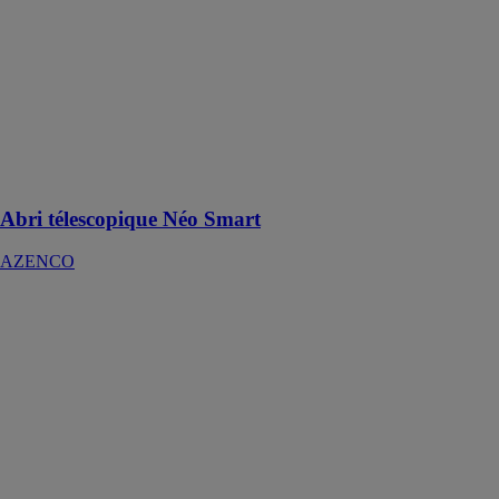
télescopique le
plus bas du
marché est
équipé d’un
système de
panneaux
gigognes pour
faciliter sa
manipulation
Abri télescopique Néo Smart
AZENCO
Micro-piscine
et fond mobile
Ultima
AZENCO
La micro-
piscine s’adapte
aussi bien à un
usage intérieur
qu’extérieur et
inclut un local