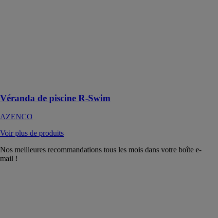
La véranda de
piscine R-
Swim
transforme
l'espace en un
lieu de
baignade
adapté à toutes
les saisons
Véranda de piscine R-Swim
AZENCO
Voir plus de produits
Nos meilleures recommandations tous les mois dans votre boîte e-
mail !