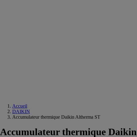
Equipements
salle
de
bain
Douche
Matériaux
salle
de
bain
Meuble
salle
de
bain
Robinetterie
Techniques
sanitaires
Accueil
DAIKIN
Accumulateur thermique Daikin Altherma ST
Accumulateur thermique Daikin