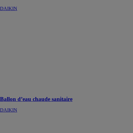
DAIKIN
Ballon d’eau
chaude
sanitaire
DAIKIN
Ce ballon d'eau
chaude
sanitaire permet
de chauffer
efficacement
l'eau de 10°C à
50°C en
seulement 60
minutes
Ballon d’eau chaude sanitaire
DAIKIN
Stylish
DAIKIN