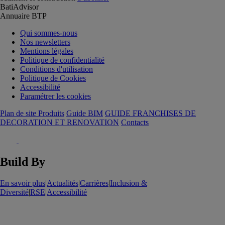
BatiAdvisor
Annuaire BTP
Qui sommes-nous
Nos newsletters
Mentions légales
Politique de confidentialité
Conditions d'utilisation
Politique de Cookies
Accessibilité
Paramétrer les cookies
Plan de site Produits
Guide BIM
GUIDE FRANCHISES DE
DECORATION ET RENOVATION
Contacts
Build By
En savoir plus
|
Actualités
|
Carrières
|
Inclusion &
Diversité
|
RSE
|
Accessibilité