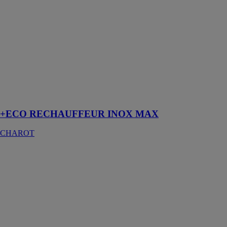
est un
préparateur
d’eau Chaude
Sanitaire en
INOX 316L
résistant à la
corrosion
naturelle de
l’eau de ville,
même à haute
température
+ECO RECHAUFFEUR INOX MAX
CHAROT
Econdense
COLLARD
ET TROLART
THERMIQUE
L’Écondense
est un
générateur
d’eau chaude