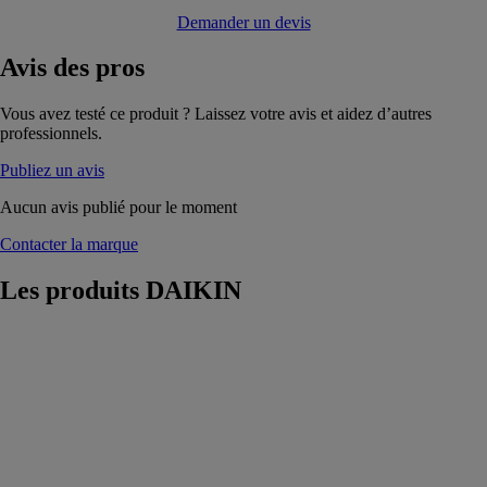
Demander un devis
Avis
des pros
Vous avez testé ce produit ? Laissez votre avis et aidez d’autres
professionnels.
Publiez un avis
Aucun avis publié pour le moment
Contacter la marque
Les produits
DAIKIN
Daikin
Altherma 3M
DAIKIN
La pompe à
chaleur Daikin
Altherma 3 M
se décline en de