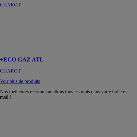
CHAROT
+ECO GAZ
ATL
CHAROT
Accumulateur à
gaz à
condensation
+ECO GAZ ATL
CHAROT
Voir plus de produits
Nos meilleures recommandations tous les mois dans votre boîte e-
mail !