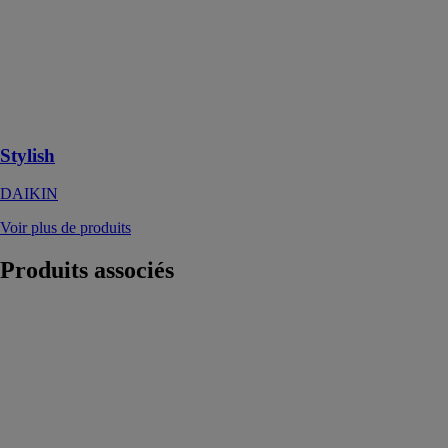
Pompe à
chaleur air/ air
primée,
élégante et
compacte,
disponible en
quatre couleurs
Stylish
DAIKIN
Voir plus de produits
Produits
associés
+ECO
RECHAUFFEUR
INOX MAX
CHAROT
Le +ECO
RÉCHAUF.
MAX INOX