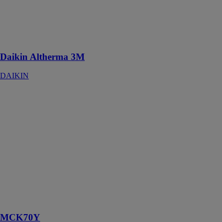
nombreuses
versions et
bénéficie de
performances
améliorées.
Daikin Altherma 3M
DAIKIN
MCK70Y
DAIKIN
Cette unité
élégante purifie
facilement l'air
de vos plus
grandes pièces
tout en
maintenant un
taux d'humidité
parfait à
l'intérieur
MCK70Y