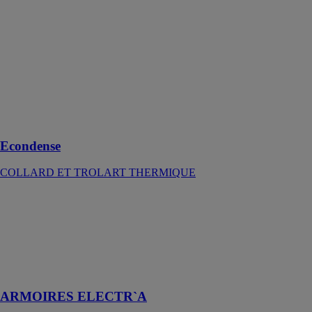
sanitaire dans
lequel l’eau à
réchauffer
refroidit les
produits de
combustion à
des
températures
inférieures à
50°C
Econdense
COLLARD ET TROLART THERMIQUE
ARMOIRES
ELECTR`A
CHAROT
Régulateurs et
armoires
électriques
ARMOIRES ELECTR`A