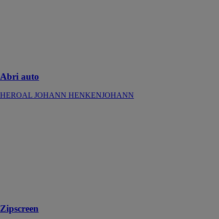
mieux votre
voiture, moto
ou vélo avec un
abri auto assorti
à votre maison
et créé sur
mesure
Abri auto
HEROAL JOHANN HENKENJOHANN
Zipscreen
HEROAL
JOHANN
HENKENJOHANN
Protection
solaire textile
résistante au
vent et
polyvalente
Zipscreen