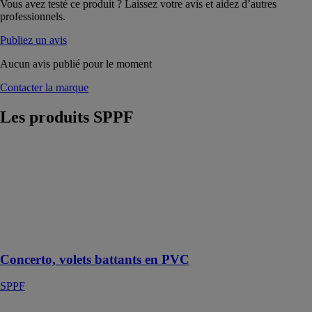
Vous avez testé ce produit ? Laissez votre avis et aidez d’autres
professionnels.
Publiez un avis
Aucun avis publié pour le moment
Contacter la marque
Les produits
SPPF
Concerto,
volets battants
en PVC
SPPF
Design au
choix et
entretien facile
Concerto, volets battants en PVC
SPPF
Protherma,