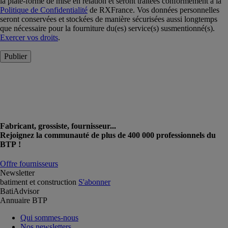
la plate-forme de mise en relation et seront traitées conformément à la
Politique de Confidentialité
de RXFrance. Vos données personnelles
seront conservées et stockées de manière sécurisées aussi longtemps
que nécessaire pour la fourniture du(es) service(s) susmentionné(s).
Exercer vos droits
.
Publier
Fabricant, grossiste, fournisseur...
Rejoignez la communauté de plus de 400 000 professionnels du
BTP !
Offre fournisseurs
Newsletter
batiment et construction
S'abonner
BatiAdvisor
Annuaire BTP
Qui sommes-nous
Nos newsletters