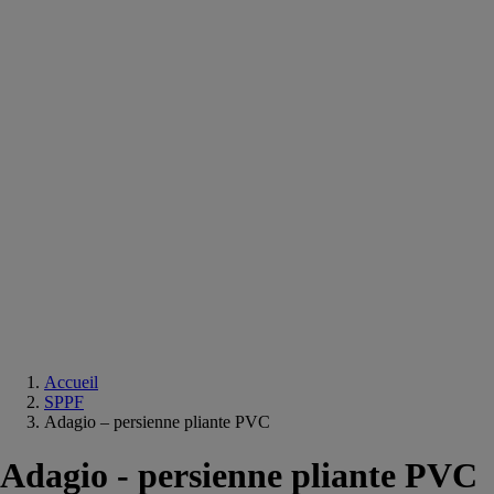
Equipements
salle
de
bain
Douche
Matériaux
salle
de
bain
Meuble
salle
de
bain
Robinetterie
Techniques
sanitaires
Accueil
SPPF
Adagio – persienne pliante PVC
Adagio - persienne pliante PVC