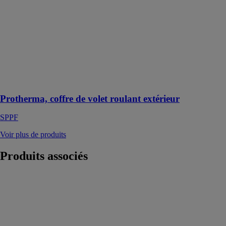
coffre de volet
roulant
extérieur
SPPF
Des volets
roulants pour
toutes les
situations
Protherma, coffre de volet roulant extérieur
SPPF
Voir plus de produits
Produits
associés
Abri auto
HEROAL
JOHANN
HENKENJOHANN
Protégez au