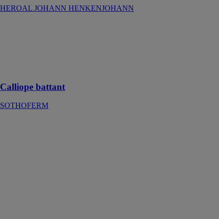
HEROAL JOHANN HENKENJOHANN
Calliope battant
SOTHOFERM
Volet battant
bois à cadre 33
mm
Calliope battant
SOTHOFERM
BRUSTOR
B126
Protections
solaire pour
véranda
BRUSTOR
NV
Fini les
vérandas
caniculaires,
évitez la