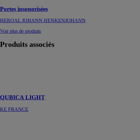
Portes insonorisées
HEROAL JOHANN HENKENJOHANN
Voir plus de produits
Produits
associés
QUBICA
LIGHT
KE FRANCE
Store bicolore
stylisé
QUBICA LIGHT
KE FRANCE
Océanos volet
coulissant
solaire en
aluminium