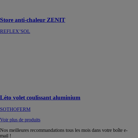
les puits de
lumière
Store anti-chaleur ZENIT
REFLEX’SOL
Léto volet
coulissant
aluminium
SOTHOFERM
Modernité et
robustesse pour
le volet
coulissant Léto
Léto volet coulissant aluminium
SOTHOFERM
Voir plus de produits
Nos meilleures recommandations tous les mois dans votre boîte e-
mail !