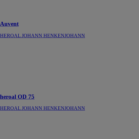
Protection
contre le vent et
les intempéries
Auvent
HEROAL JOHANN HENKENJOHANN
heroal OD 75
HEROAL
JOHANN
HENKENJOHANN
Portail de
plafond pour
les garages bas
heroal OD 75
HEROAL JOHANN HENKENJOHANN
Portes de
terrasse
HEROAL
JOHANN