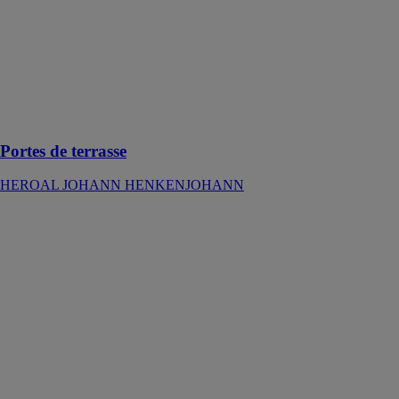
HENKENJOHANN
Portes de
terrasse en
aluminium pour
une expérience
de l’espace
extraordinaire
Portes de terrasse
HEROAL JOHANN HENKENJOHANN
Portes
insonorisées
HEROAL
JOHANN
HENKENJOHANN
Une protection
efficace contre
les nuisances
sonores pour
une meilleure
qualité de vie