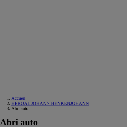
Equipements
salle
de
bain
Douche
Matériaux
salle
de
bain
Meuble
salle
de
bain
Robinetterie
Techniques
sanitaires
Accueil
HEROAL JOHANN HENKENJOHANN
Abri auto
Abri auto