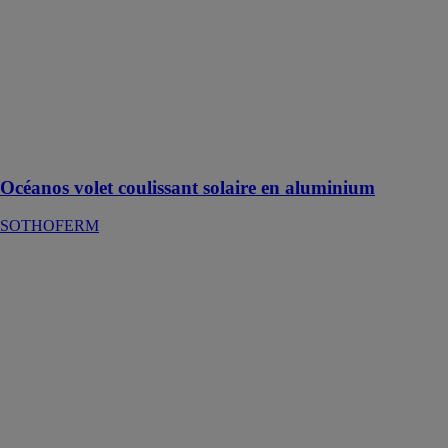
SOTHOFERM
Un volet solaire
à cadre conçu
pour s'adapter
aux spécificités
architecturales
de différentes
régions
Océanos volet coulissant solaire en aluminium
SOTHOFERM
Store anti-
chaleur ZENIT
REFLEX’SOL
Discret et
moderne, pour
la maitrise du
confort
thermique.
Protection
optimale pour