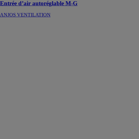
Entrée d’air autoréglable M-G
ANJOS VENTILATION
Alizé Auto
Tempo Double
Débits
ANJOS
VENTILATION
Les bouches
ALIZÉ AUTO
TEMPO
double débits
assurent un
débit
d’extraction
déterminé dans
une plage de
pression
comprise entre
50 et 160 Pa et
un débit
d’extraction
complémentaire