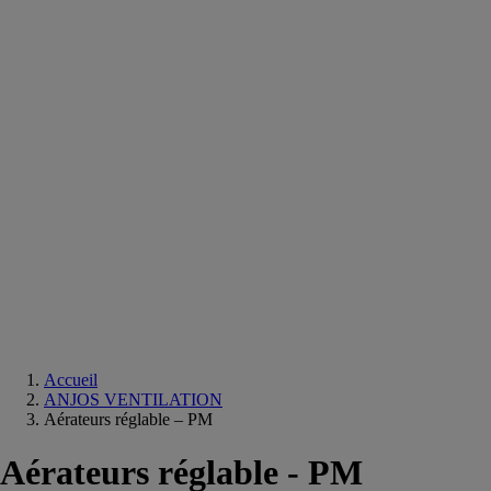
Equipements
salle
de
bain
Douche
Matériaux
salle
de
bain
Meuble
salle
de
bain
Robinetterie
Techniques
sanitaires
Accueil
ANJOS VENTILATION
Aérateurs réglable – PM
Aérateurs réglable - PM