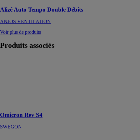
Alizé Auto Tempo Double Débits
ANJOS VENTILATION
Voir plus de produits
Produits
associés
Omicron Rev
S4
SWEGON
Thermofrigopompe
pour système à
4 tubes,
R410A, 41-856
kW
Omicron Rev S4
SWEGON
Zehnder