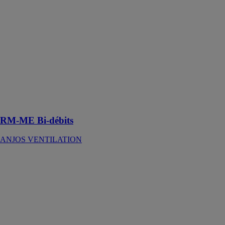
VENTILATION
Le registre
motorisé RM-
ME bi-débits
autorégulés
fonctionne en
tout ou peu
suivant une
vanne pilotée
par un moteur
électrique
RM-ME Bi-débits
ANJOS VENTILATION
Prises d’air de
façade PA
ANJOS
VENTILATION
Les prises d’air
PA permettent
d’assurer la