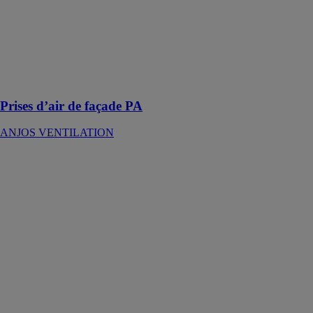
prise d’air neuf
ou le rejet de
l’air vicié en
façade dans des
installations de
ventilation
mécanique.
Prises d’air de façade PA
ANJOS VENTILATION
Entrée d’air
autoréglable M-
G
ANJOS
VENTILATION
Réalisée en
polystyrène et
assure la
fonction de
grille
anti‑moustiques