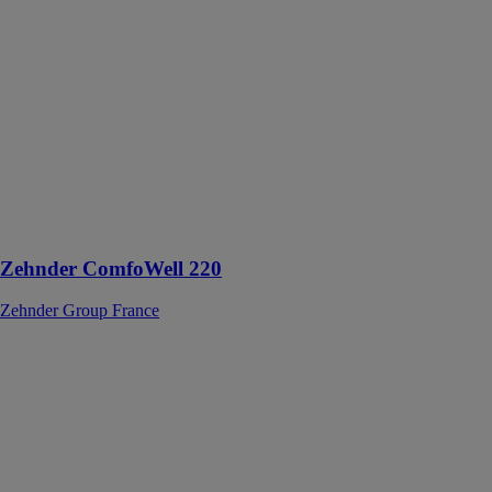
ComfoWell
220
Zehnder Group
France
Les Silencieux
CW sont
réalisés en tôle
d’acier zingué.
Ils possèdent
une bafﬂe
acoustique
Zehnder ComfoWell 220
Zehnder Group France
Ventilateurs
compacts
ebm-papst
France
Les ventilateurs
compacts sont
entre autres