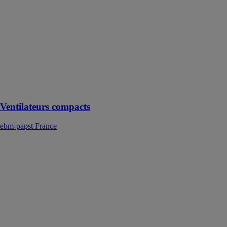
intégrés aux
appareils
électroménagers
commerciaux,
ainsi qu’à
l’électronique
de puissance et
de commande
d’équipements
de cuisine
Ventilateurs compacts
ebm-papst France
VARIO
AXELAIR
VENTILATION
Extracteur
universel mural
Vario de
VORTICE,
hélicoïde et à
fort débit