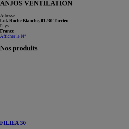
ANJOS VENTILATION
Adresse
Lot. Roche Blanche, 01230 Torcieu
Pays
France
Afficher le N°
Nos
produits
FILIÉA 30
ANJOS
VENTILATION
Entrée d'air
Filtrante qui
s’installe côté
intérieur en
rénovation dans
les pièces
principales
FILIÉA 30