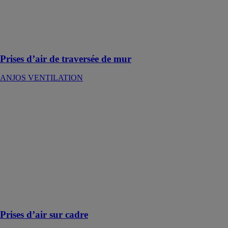
l’air vicié en
façade dans des
installations de
ventilation
mécanique
Prises d’air de traversée de mur
ANJOS VENTILATION
Prises d’air sur
cadre
ANJOS
VENTILATION
Les prises d’air
sur cadre sont
destinés plus
particulièrement
à l’aération des
locaux
techniques
Prises d’air sur cadre