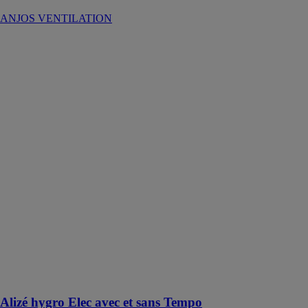
ANJOS VENTILATION
Alizé hygro
Elec avec et
sans Tempo
ANJOS
VENTILATION
Les bouches
d’extraction
ALIZÉ avec
modulation des
débits pour
tertiaire
assurent, un
débit
permanent
modulé suivant
l’humidité
relative
ambiante de la
pièce
Alizé hygro Elec avec et sans Tempo