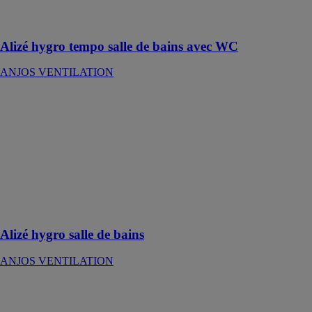
de ventilation
hygroréglable
Alizé hygro tempo salle de bains avec WC
ANJOS VENTILATION
Alizé hygro
salle de bains
ANJOS
VENTILATION
Bouches
d’extraction
pour systèmes
de ventilation
hygroréglable
Alizé hygro salle de bains
ANJOS VENTILATION
Entrée d’air
autoréglable
VM-G