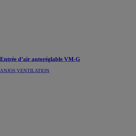
ANJOS
VENTILATION
Réalisée en
polystyrène et
assure la
fonction de
grille anti-
moustiques
Entrée d’air autoréglable VM-G
ANJOS VENTILATION
Entrée d’air
autoréglable M-
G
ANJOS
VENTILATION
Réalisée en
polystyrène et
assure la
fonction de
grille