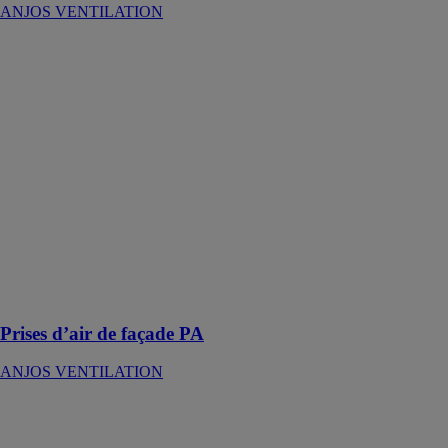
ANJOS VENTILATION
Prises d’air de
façade PA
ANJOS
VENTILATION
Les prises d’air
PA permettent
d’assurer la
prise d’air neuf
ou le rejet de
l’air vicié en
façade dans des
installations de
ventilation
mécanique.
Prises d’air de façade PA
ANJOS VENTILATION
CTM
ANJOS
VENTILATION