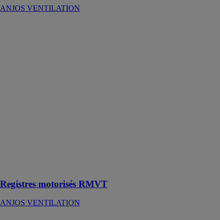
ANJOS VENTILATION
Registres
motorisés
RMVT
ANJOS
VENTILATION
Le registre
motorisé
RMVT est un
clapet circulaire
destiné à isoler
une branche
d’un réseau de
ventilation ou
de
conditionnement
d’air
Registres motorisés RMVT
ANJOS VENTILATION
RDR BP