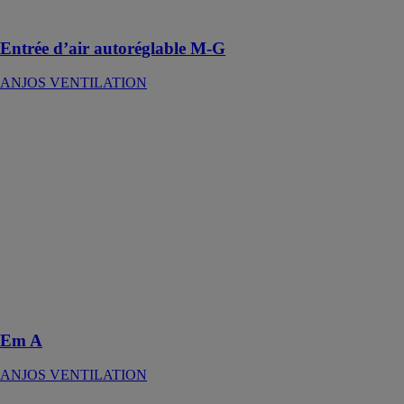
anti‑moustiques
Entrée d’air autoréglable M-G
ANJOS VENTILATION
Em A
ANJOS
VENTILATION
L’entrée d’air
autoréglable
acoustique EM
A, posée côté
intérieur en
traversée de
mur, est réalisée
en polystyrène
blanc
Em A
ANJOS VENTILATION