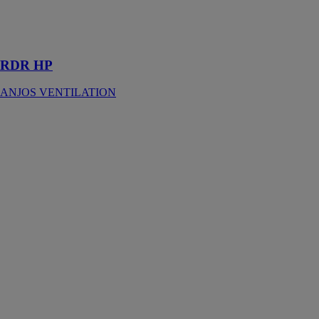
matière
plastique
classée
RDR HP
ANJOS VENTILATION
Alizé Auto
Tempo Double
Débits
ANJOS
VENTILATION
Les bouches
ALIZÉ AUTO
TEMPO
double débits
assurent un
débit
d’extraction
déterminé dans
une plage de
pression