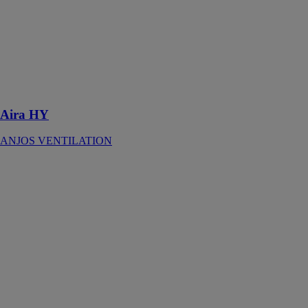
le cadre d’un
système de
ventilation
hygroréglable
ALIZÉ 2018
pour logements
collectifs ou
individuels
Aira HY
ANJOS VENTILATION
Prises d’air de
traversée de
mur
ANJOS
VENTILATION
Les prises d’air
de traversée de
mur permettent
d’assurer la
prise d’air neuf
ou le rejet de