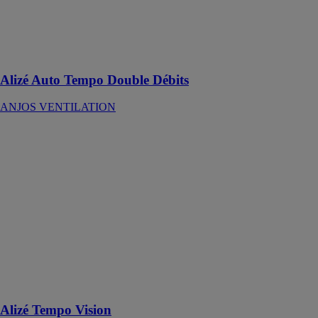
comprise entre
50 et 160 Pa et
un débit
d’extraction
complémentaire
Alizé Auto Tempo Double Débits
ANJOS VENTILATION
Alizé Tempo
Vision
ANJOS
VENTILATION
Débit de base
fixe et
complémentaire
temporisé 30
minutes
commandé par
détection de
présence
Alizé Tempo Vision