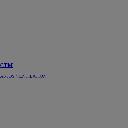
Le chapeau de
toiture CTM est
employé pour
le rejet ou la
prise d’air
d’installations
utilisant des
systèmes de
ventilation
mécanique
CTM
ANJOS VENTILATION
RFCC
ANJOS
VENTILATION
Le registre à
commande par
câble RFCC est
un clapet
circulaire