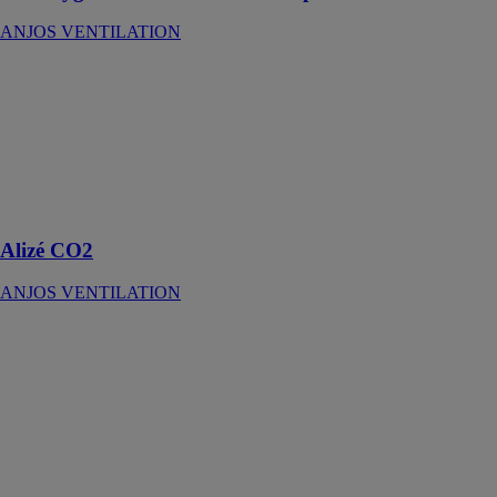
ANJOS VENTILATION
Alizé CO2
ANJOS
VENTILATION
Bouches
d’extraction
pour tertiaire
gamme ALIZÉ
Alizé CO2
ANJOS VENTILATION
Alizé hygro
tempo salle de
bains avec WC
ANJOS
VENTILATION
Bouches
d’extraction
pour systèmes