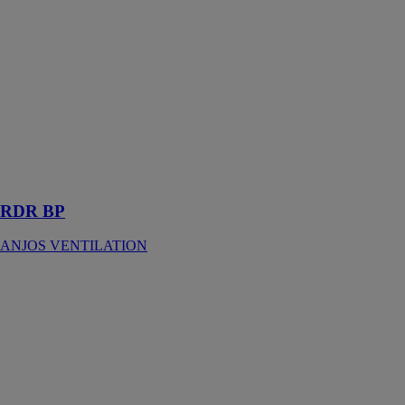
ANJOS
VENTILATION
Les régulateurs
de débits
réglables RDR
BP sont réalisés
dans une
matière
plastique
classée M1
RDR BP
ANJOS VENTILATION
RDR HP
ANJOS
VENTILATION
Les régulateurs
de débits
réglables RDR
HP sont réalisés
dans une