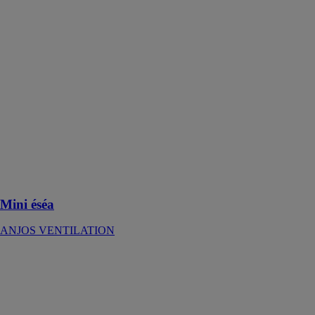
Mini éséa
ANJOS
VENTILATION
Installation
dans les pièces
principales
(séjours et
chambres) pour
l’amenée d’air
neuf des
systèmes
simple flux en
ventilation
mécanique
Mini éséa
ANJOS VENTILATION
Aira HY
ANJOS
VENTILATION
Utilisées dans