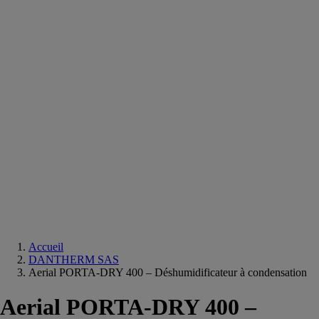
Equipements
salle
de
bain
Douche
Matériaux
salle
de
bain
Meuble
salle
de
bain
Robinetterie
Techniques
sanitaires
Accueil
DANTHERM SAS
Aerial PORTA-DRY 400 – Déshumidificateur à condensation
Aerial PORTA-DRY 400 –