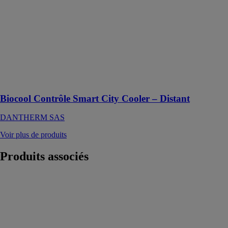
City Cooler –
Distant
DANTHERM
SAS
Climatisation à
distance pour
refroidisseurs
d’air BIO
Biocool Contrôle Smart City Cooler – Distant
DANTHERM SAS
Voir plus de produits
Produits
associés
ALIZÉ
HYGRO
ANJOS
VENTILATION
Bouches