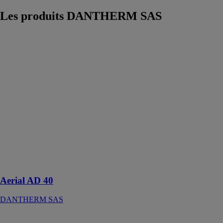
Les produits
DANTHERM SAS
Aerial AD 40
DANTHERM
SAS
Le
déshumidificateur
Aerial AD 40
allie
performance,
pour les
professionnels
de la
construction, de
la rénovation et
de l’industrie
Aerial AD 40
DANTHERM SAS
Master DC 61