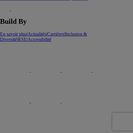
Build By
En savoir plus
|
Actualités
|
Carrières
|
Inclusion &
Diversité
|
RSE
|
Accessibilité