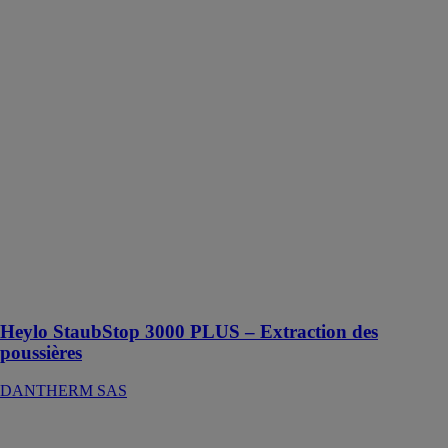
StaubStop
3000 PLUS –
Extraction des
poussières
DANTHERM
SAS
Filtre à air
Heylo
StaubStop
3000 PLUS
avec indicateur
de pression du
filtre pour une
utilisation en
atelier et sur les
chantiers
Heylo StaubStop 3000 PLUS – Extraction des
poussières
DANTHERM SAS
Biocool
Contrôle Smart