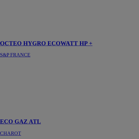
S&P FRANCE
Inspiré par la
Nature, conçu
pour votre
confort.
OCTEO HYGRO ECOWATT HP +
S&P FRANCE
ECO GAZ
ATL
CHAROT
Le ECO GAZ
est un
accumulateur à
gaz à
condensation
ECO GAZ ATL
CHAROT