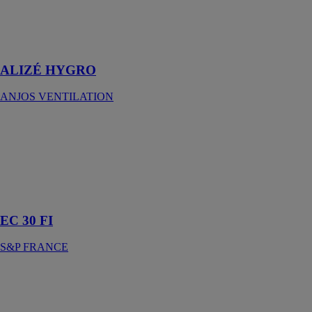
d’extraction
pour systèmes
de ventilation
hygroréglable
ALIZÉ HYGRO
ANJOS VENTILATION
EC 30 FI
S&P FRANCE
Une entrée
d’air filtrante et
qui conserve
son débit !
EC 30 FI
S&P FRANCE
OCTEO
HYGRO
ECOWATT
HP +