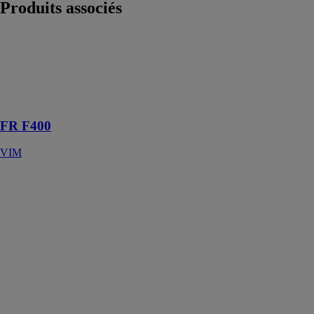
Produits
associés
FR F400
VIM
Moto-
ventilateurs
F400 120
FR F400
VIM
GAE
ANJOS
VENTILATION
Les grilles
GAE réalisées
en polystyrène
ou ABS
peuvent être
montées côté
extérieur ou
intérieur