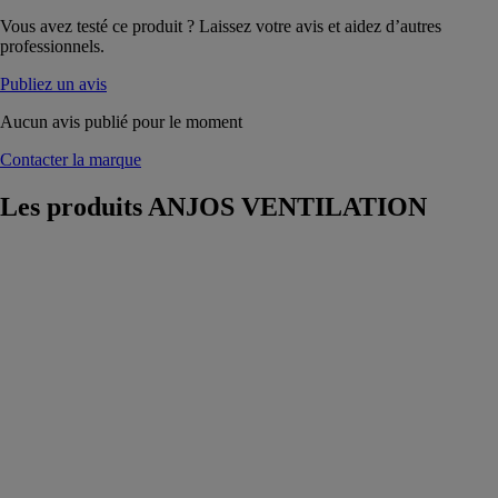
Vous avez testé ce produit ? Laissez votre avis et aidez d’autres
professionnels.
Publiez un avis
Aucun avis publié pour le moment
Contacter la marque
Les produits
ANJOS VENTILATION
Registres
motorisés
RMVT
ANJOS
VENTILATION
Le registre
motorisé
RMVT est un
clapet circulaire
destiné à isoler
une branche
d’un réseau de