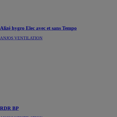
l’humidité
relative
ambiante de la
pièce
Alizé hygro Elec avec et sans Tempo
ANJOS VENTILATION
RDR BP
ANJOS
VENTILATION
Les régulateurs
de débits
réglables RDR
BP sont réalisés
dans une
matière
plastique
classée M1
RDR BP