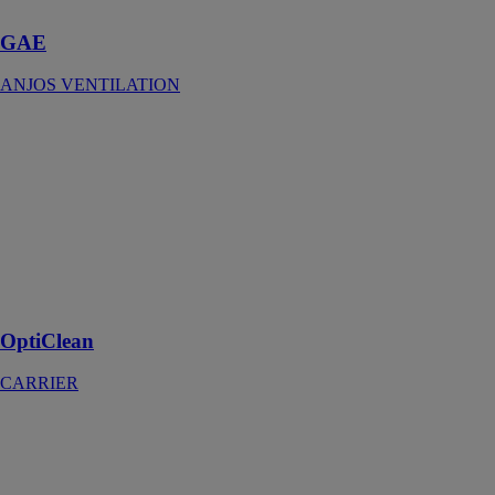
GAE
ANJOS VENTILATION
OptiClean
CARRIER
conçu pour
améliorer la
QAI dans les
installations où
il est difficile de
faire entrer de
l’air neuf
OptiClean
CARRIER
LUMINANCE
CHEMINÉES
POUJOULAT