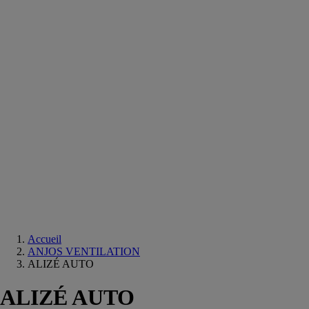
Equipements
salle
de
bain
Douche
Matériaux
salle
de
bain
Meuble
salle
de
bain
Robinetterie
Techniques
sanitaires
Accueil
ANJOS VENTILATION
ALIZÉ AUTO
ALIZÉ AUTO