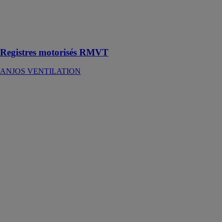
ventilation ou
de
conditionnement
d’air
Registres motorisés RMVT
ANJOS VENTILATION
Alizé hygro
Elec avec et
sans Tempo
ANJOS
VENTILATION
Les bouches
d’extraction
ALIZÉ avec
modulation des
débits pour
tertiaire
assurent, un
débit
permanent
modulé suivant