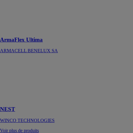
à faible
émission de
fumée pour
améliorer la
sécurité des
personnes
ArmaFlex Ultima
ARMACELL BENELUX SA
NEST
WINCO
TECHNOLOGIES
Écran pare-
vapeur isolant
incombustible
haute densité.
NEST
WINCO TECHNOLOGIES
Voir plus de produits