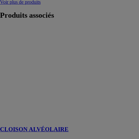
Voir plus de produits
Produits
associés
CLOISON
ALVÉOLAIRE
ETEX
FRANCE
BUILDING
PERFORMANCE
La cloison
PRÉGYFAYLITE
est un panneau
préfabriqué
constitué de
deux plaques
de plâtre
PRÉGY collées
sur un réseau
alvéolaire
CLOISON ALVÉOLAIRE