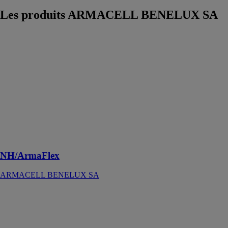
Les produits
ARMACELL BENELUX SA
NH/ArmaFlex
ARMACELL
BENELUX
SA
L'isolant sans
halogène, qui
réduit les
risques de
toxicité et de
corrosion en
cas d'incendie
NH/ArmaFlex
ARMACELL BENELUX SA
Okabell
ARMACELL
BENELUX
SA