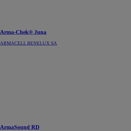
SA
Une protection
durable en
haute mer
Arma-Chek® Juna
ARMACELL BENELUX SA
ArmaSound
RD
ARMACELL
BENELUX
SA
Absorption
acoustique
haute
performance
pour un
environnement
plus silencieux
ArmaSound RD