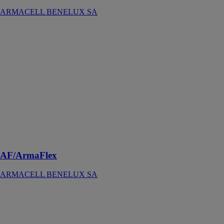
ARMACELL BENELUX SA
AF/ArmaFlex
ARMACELL
BENELUX
SA
Le système
d’isolation
flexible pour
une maîtrise
efficace des
phénomènes de
condensation
depuis 40 ans
AF/ArmaFlex
ARMACELL BENELUX SA
ArmaFlex
DuoSolar
ARMACELL
BENELUX