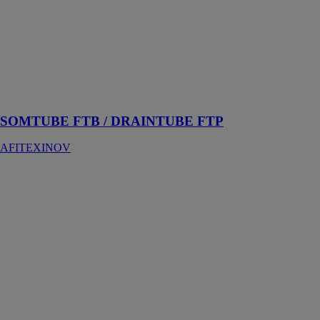
SOMTUBE
FTB /
DRAINTUBE
FTP
AFITEXINOV
Tapis drainant
sous dallage
SOMTUBE FTB / DRAINTUBE FTP
AFITEXINOV
La Ouate de
cellulose
glassine
SOPREMA
S.A.S.
Découvrez la
création d'une
nouvelle filière
d'isolation
biosourcée