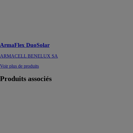
SA
Le système de
tuyauterie
breveté,
d'installation
rapide
ArmaFlex DuoSolar
ARMACELL BENELUX SA
Voir plus de produits
Produits
associés
COLLE CCP+
25KG
PAREXGROUP
SAS
Mortier de
collage et de
calage