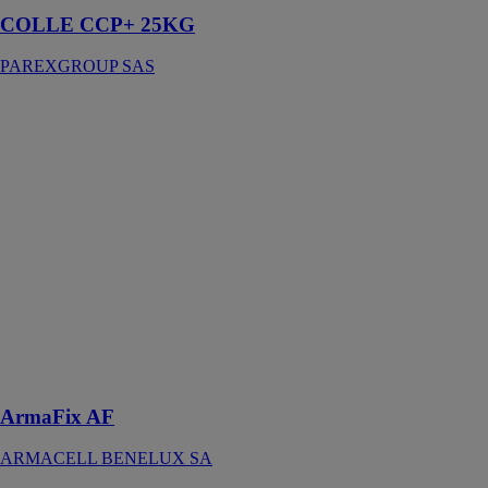
COLLE CCP+ 25KG
PAREXGROUP SAS
ArmaFix AF
ARMACELL
BENELUX
SA
Une avancée
dans la maîtrise
des
phénomènes de
condensation
grâce aux
supports de
tuyauterie
d’installation
rapide
ArmaFix AF
ARMACELL BENELUX SA