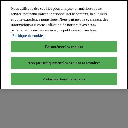
Nous utilisons des cookies pour analyser et améliorer notre
service, pour améliorer et personnaliser le contenu, la publicité
et votre expérience numérique. Nous partageons également des
informations sur votre utilisation de notre site avec nos
partenaires de médias sociaux, de publicité et d'analyse.
Batiradio
Politique de cookies
Articles
&
Paramétrer les cookies
expertises
Construction
Tech,
Accepter uniquement les cookies nécessaires
IT,
start-
up
Autoriser tous les cookies
Génie
climatique
Gros
œuvre,
structure
et
enveloppe
Hors
site