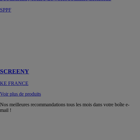
SPPF
SCREENY
KE FRANCE
Pour un profit
maximal des
ouvertures
vitrées de la
façade
SCREENY
KE FRANCE
Voir plus de produits
Nos meilleures recommandations tous les mois dans votre boîte e-
mail !