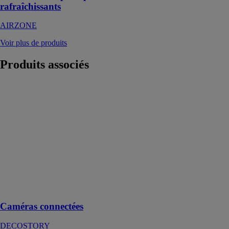
rafraîchissants
AIRZONE
Voir plus de produits
Produits
associés
Caméras
connectées
DECOSTORY
Surveillez aussi
bien l’intérieur
que l’extérieur
de votre maison
en temps réel à
l’aide de nos
caméras
connectées
Caméras connectées
DECOSTORY