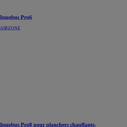
câblage et la
configuration
Innobus Pro6
AIRZONE
Innobus Pro8
pour planchers
chauffants-
rafraîchissants
AIRZONE
Innobus Pro8
permet le
contrôle sur
mesure
d'installations
multizones de
chauffage à eau
avec plancher
chauffant-
rafraîchissant
Innobus Pro8 pour planchers chauffants-