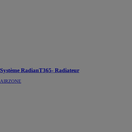
Système
RadianT365-
Radiateur
AIRZONE
La régulation
Airzone,
maintenant
disponible
spécialement
pour le contrôle
des radiateurs
Système RadianT365- Radiateur
AIRZONE
Innobus Pro6
AIRZONE
L’architecture
du système
Innobus Pro6 a
été pensée pour
faciliter le