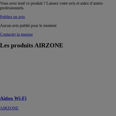
Vous avez testé ce produit ? Laissez votre avis et aidez d’autres
professionnels.
Publiez un avis
Aucun avis publié pour le moment
Contacter la marque
Les produits
AIRZONE
Aidoo Wi-Fi
AIRZONE
Avec Aidoo Wi
Fi, contrôlez
votre
climatisation de
partout
Aidoo Wi-Fi
AIRZONE