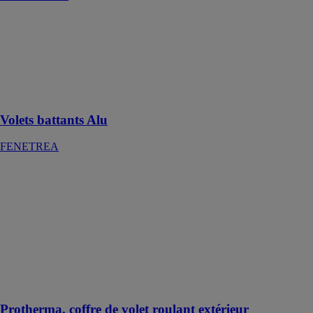
Volets battants
Alu
FENETREA
Des volets
esthétiques et
performants
Volets battants Alu
FENETREA
Protherma,
coffre de volet
roulant
extérieur
SPPF
Des volets
roulants pour
toutes les
situations
Protherma, coffre de volet roulant extérieur