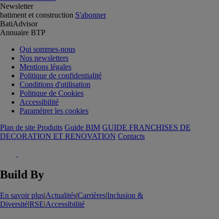
Newsletter
batiment et construction
S'abonner
BatiAdvisor
Annuaire BTP
Qui sommes-nous
Nos newsletters
Mentions légales
Politique de confidentialité
Conditions d'utilisation
Politique de Cookies
Accessibilité
Paramétrer les cookies
Plan de site Produits
Guide BIM
GUIDE FRANCHISES DE
DECORATION ET RENOVATION
Contacts
Build By
En savoir plus
|
Actualités
|
Carrières
|
Inclusion &
Diversité
|
RSE
|
Accessibilité