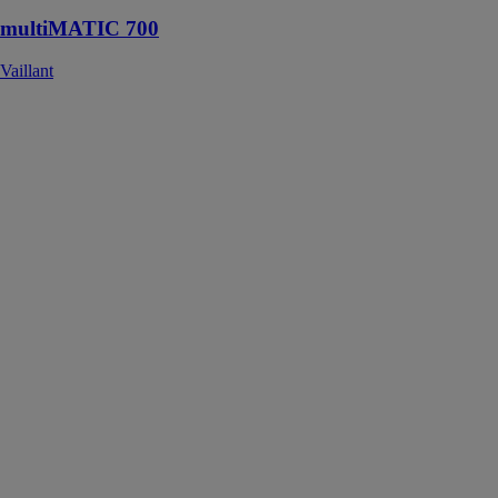
multiMATIC 700
Vaillant
Vanne de
régulation
Chauffage
Urbain-ARI
STEVI 445
ARI
ARMATUREN
FRANCE
Afin de mieux
répondre aux
attentes du
marché de
Chauffage
Urbain
(Vapeur, Eau
Surchauffée,Réseau
Condensats) :
vanne de
régulation ARI