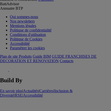
BatiAdvisor
Annuaire BTP
Qui sommes-nous
Nos newsletters
Mentions légales
Politique de confidentialité
Conditions d'utilisation
Politique de Cookies
Accessibilité
Paramétrer les cookies
Plan de site Produits
Guide BIM
GUIDE FRANCHISES DE
DECORATION ET RENOVATION
Contacts
Build By
En savoir plus
|
Actualités
|
Carrières
|
Inclusion &
Diversité
|
RSE
|
Accessibilité