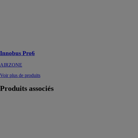
L’architecture
du système
Innobus Pro6 a
été pensée pour
faciliter le
câblage et la
configuration
Innobus Pro6
AIRZONE
Voir plus de produits
Produits
associés
multiMATIC
700
Vaillant
Régulateur
avec sonde
extérieure