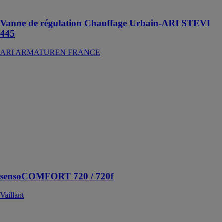
STEVI 445
Vanne de régulation Chauffage Urbain-ARI STEVI
445
ARI ARMATUREN FRANCE
sensoCOMFORT
720 / 720f
Vaillant
sensoCOMFORT
est conçu pour
piloter les
installations
hydrauliques
les plus
complexes
sensoCOMFORT 720 / 720f
Vaillant
GSE e-connect
GSE