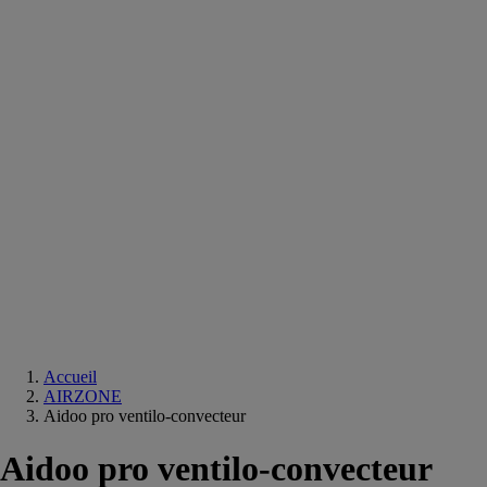
Equipements
salle
de
bain
Douche
Matériaux
salle
de
bain
Meuble
salle
de
bain
Robinetterie
Techniques
sanitaires
Accueil
AIRZONE
Aidoo pro ventilo-convecteur
Aidoo pro ventilo-convecteur