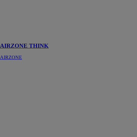
graphique à
encre
électronique et
de boutons
capacitifs pour
contrôler la
zone
AIRZONE THINK
AIRZONE
Aidoo Pro
PAC Air-Eau
AIRZONE
Aidoo Pro
PAC air-eau
permet de gérer
la production,
contrôlez la
température et
effectuer des
programmations
sur votre