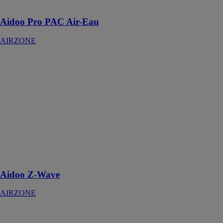
installation
Aidoo Pro PAC Air-Eau
AIRZONE
Aidoo Z-Wave
AIRZONE
Grâce Aidoo Z-
Wave, votre
installation de
chauffage et de
climatisation
sera compatible
avec plus de
3000 produits
Z-Wave
Aidoo Z-Wave
AIRZONE
Innobus Pro6
AIRZONE