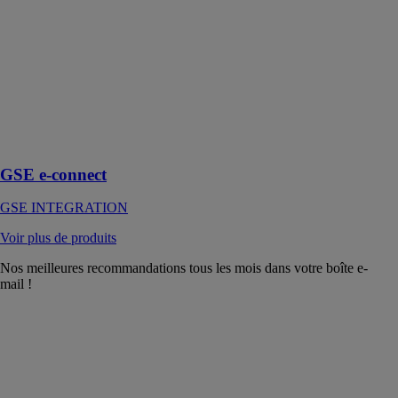
INTEGRATION
Contrôler la
consommation
d’énergie des
appareils sur
smartphone, de
chez soi ou à
distance
GSE e-connect
GSE INTEGRATION
Voir plus de produits
Nos meilleures recommandations tous les mois dans votre boîte e-
mail !