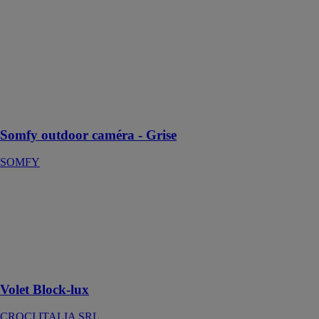
SOMFY
Caméra de
surveillance
extérieure avec
sirène intégrée
pour une
dissuasion
optimale
Somfy outdoor caméra - Grise
SOMFY
Volet Block-lux
CROCI
ITALIA SRL
Volet alliant
sécurité et
design
Volet Block-lux
CROCI ITALIA SRL