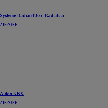
pour le contrôle
des radiateurs
Système RadianT365- Radiateur
AIRZONE
Aidoo KNX
AIRZONE
Aidoo KNX
est une
passerelle
d’intégration
qui offre une
communication
bidirectionnelle
avec les unités
Détente
Directe/DRV
Aidoo KNX
AIRZONE