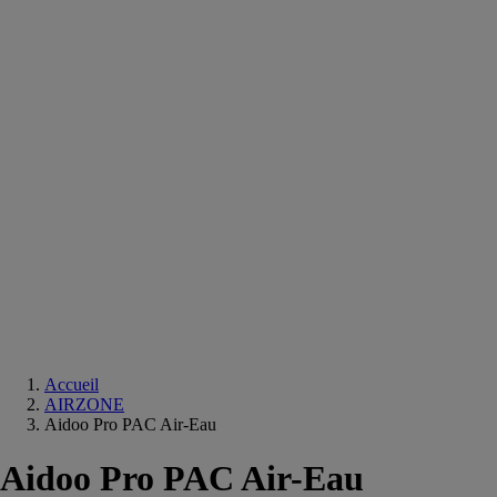
Equipements
salle
de
bain
Douche
Matériaux
salle
de
bain
Meuble
salle
de
bain
Robinetterie
Techniques
sanitaires
Accueil
AIRZONE
Aidoo Pro PAC Air-Eau
Aidoo Pro PAC Air-Eau