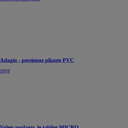
Adagio -
persienne
pliante PVC
SPPF
Gérer
l'occultation et
l'apport solaire
par projection
Adagio - persienne pliante PVC
SPPF
Volets roulants,
le tablier
MICRO
ATLANTEM
Plus de
luminosité et
plus de sécurité
Volets roulants, le tablier MICRO