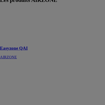
Les produits
AIRZONE
Easyzone QAI
AIRZONE
Le contrôle
pièce par pièce
du chauffage et
de la qualité
d’air intérieur
Easyzone QAI
AIRZONE
Système
RadianT365-
Radiateur
AIRZONE
La régulation
Airzone,
maintenant
disponible
spécialement