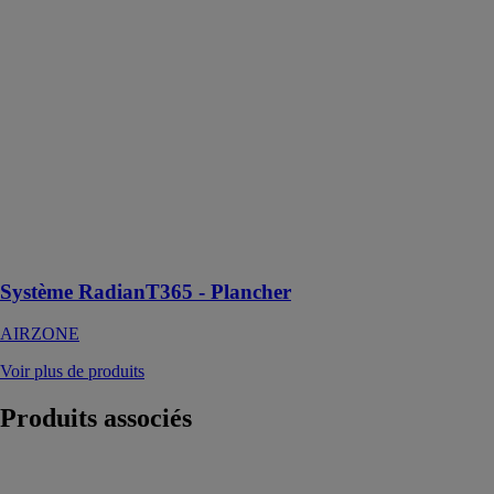
Système
RadianT365 -
Plancher
AIRZONE
Un système de
contrôle
multizone sur
mesure des
installations de
plancher
chauffant-
rafraîchissant
Système RadianT365 - Plancher
AIRZONE
Voir plus de produits
Produits
associés
Somfy outdoor
caméra - Grise