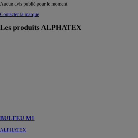
Aucun avis publié pour le moment
Contacter la marque
Les produits
ALPHATEX
BULFEU M1
ALPHATEX
Le Bulfeu est
une protection
thermique de
haute
performance,
conçue pour
résister au feu
et aux
températures
extrêmes
BULFEU M1
ALPHATEX