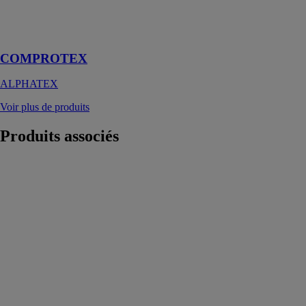
utilisation sur
des chantiers de
moyenne durée
COMPROTEX
ALPHATEX
Voir plus de produits
Produits
associés
ALUSTROP
ALTRAD
COFFRAGE
&
ETAIEMENT
Un système de
coffrage
horizontal pour
différentes
surfaces