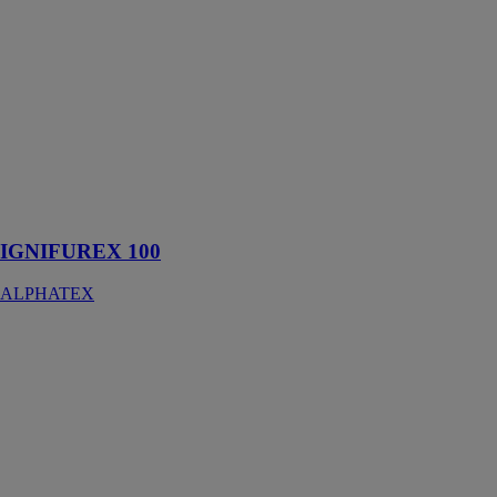
Ce filet est
parfait pour les
chantiers de
moyenne durée
en intérieur,
plus
particulièrement
dans les
établissements
recevant du
public
IGNIFUREX 100
ALPHATEX
COMPROTEX
ALPHATEX
Le filet
d’échafaudages
ComproTex est
conçu
spécifiquement
pour une