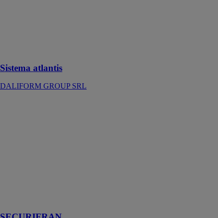
système pour
réaliser des
vides sanitaires
où l’épaisseur à
disposition est
élevée
Sistema atlantis
DALIFORM GROUP SRL
SECURIFRAN
ALTRAD
PLETTAC
MEFRAN
Le
SECURIFRAN
procure, de par
sa conception,
une sécurité
totale pendant
le montage
SECURIFRAN