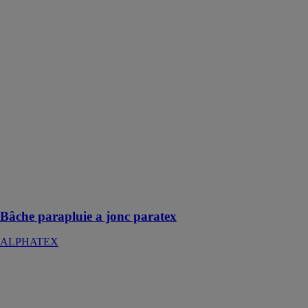
Bâche
parapluie a jonc
paratex
ALPHATEX
Une solution de
protection
conçue pour
couvrir
complètement
un chantier et le
protéger des
éléments
extérieurs tels
que la pluie et
les intempéries
Bâche parapluie a jonc paratex
ALPHATEX
IGNIFUREX
100
ALPHATEX