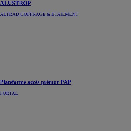
ALUSTROP
ALTRAD COFFRAGE & ETAIEMENT
Plateforme
accès prémur
PAP
FORTAL
Plateforme
accès prémur
PAP pliable et
réglable en
hauteur
Plateforme accès prémur PAP
FORTAL
Sistema atlantis
DALIFORM
GROUP SRL
Atlantis
représente le