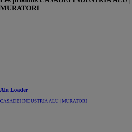
Les produits
CASADEI INDUSTRIA ALU |
MURATORI
Alu Loader
CASADEI
INDUSTRIA
ALU |
MURATORI
Chargeur
automatique
pour Alu
Ranger oneR,
oneR Pro,
VGroove
Alu Loader
CASADEI INDUSTRIA ALU | MURATORI
Cellule de
travail intégrée
CASADEI
INDUSTRIA