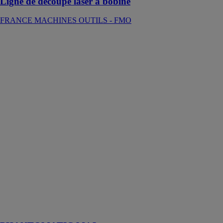
Ligne de découpe laser à bobine
FRANCE MACHINES OUTILS - FMO
PHANTOMATIC
M4 L
EMMEGI
FRANCE
SARL
Centre
d'usinage CNC
à 4 axes
contrôlés
destiné à
l’usinage de
barres ou de
pièces en
aluminium,
PVC, alliages
légers en
général et acier,
jusqu’à 2 mm
d’épaisseur