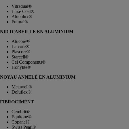
Vitradual®
Luxe Coat®
Alucolux®
Futural®
NID D’ABEILLE EN ALUMINIUM
Alucore®
Larcore®
Plascore®
Starcell®
Cel Components®
Honylite®
NOYAU ANNELÉ EN ALUMINIUM
Metawell®
Doluflex®
FIBROCIMENT
Cembrit®
Equitone®
Copanel®
Swiss Pearl®