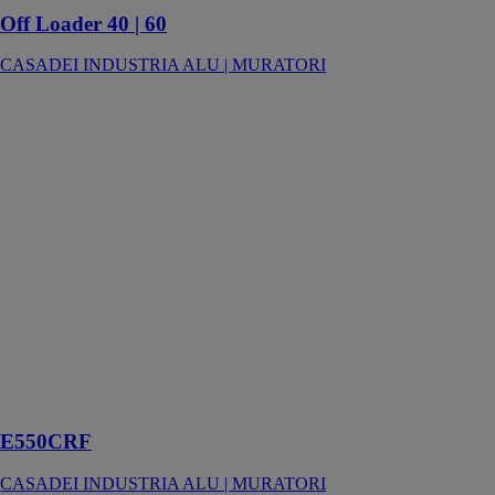
Off Loader 40 | 60
CASADEI INDUSTRIA ALU | MURATORI
E550CRF
CASADEI
INDUSTRIA
ALU |
MURATORI
La E550CRF
est une
plaqueuse de
chants
automatique
équipée d'un
bac à colle
inférieur
thermofusible
(EVA)
E550CRF
CASADEI INDUSTRIA ALU | MURATORI