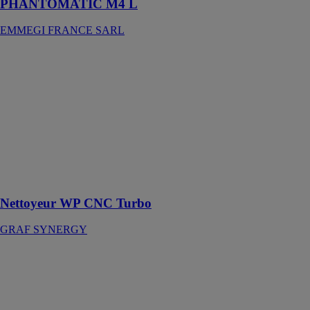
PHANTOMATIC M4 L
EMMEGI FRANCE SARL
Nettoyeur WP
CNC Turbo
GRAF
SYNERGY
Nettoyeur
CNC à 2 axes
contrôlés
commandés par
des moteurs
brushless
Nettoyeur WP CNC Turbo
GRAF SYNERGY
MG4-VP
EMMEGI
FRANCE
SARL