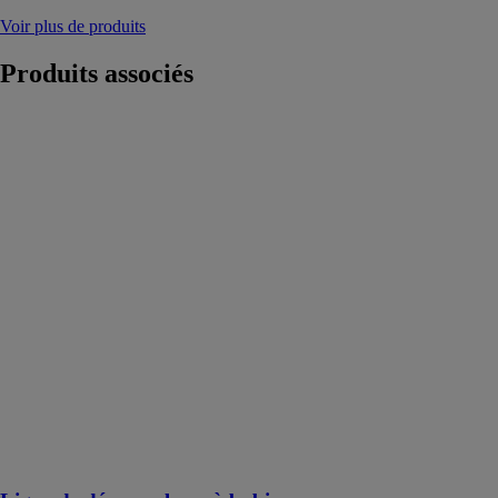
Voir plus de produits
Produits
associés
Ligne de
découpe laser à
bobine
FRANCE
MACHINES
OUTILS -
FMO
Les machines
outils de
découpe laser à
fibre sont des
incontournables
dans tous les
ateliers de
chaudronneries
et de travail de
la tôle