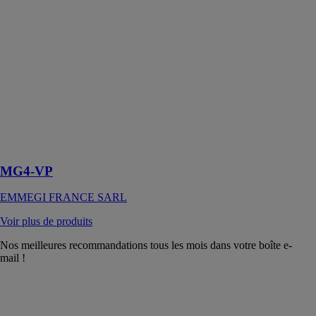
Système
d’aspiration des
riblons sur les
unités
d’usinage avec
une
alimentation
autonome et un
démarrage
(start)
automatique de
la machine
MG4-VP
EMMEGI FRANCE SARL
Voir plus de produits
Nos meilleures recommandations tous les mois dans votre boîte e-
mail !