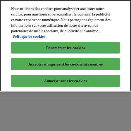
Nous utilisons des cookies pour analyser et améliorer notre
service, pour améliorer et personnaliser le contenu, la publicité
et votre expérience numérique. Nous partageons également des
informations sur votre utilisation de notre site avec nos
partenaires de médias sociaux, de publicité et d'analyse.
Batiradio
Politique de cookies
Articles
&
Paramétrer les cookies
expertises
Construction
Tech,
Accepter uniquement les cookies nécessaires
IT,
start-
up
Autoriser tous les cookies
Génie
climatique
Gros
œuvre,
structure
et
enveloppe
Hors
site