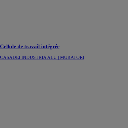
ALU |
MURATORI
Systèmes
automatiques
de chargement
et
déchargement
Cellule de travail intégrée
CASADEI INDUSTRIA ALU | MURATORI
Off Loader 40 |
60
CASADEI
INDUSTRIA
ALU |
MURATORI
Systèmes
automatiques
de chargement
et
déchargement