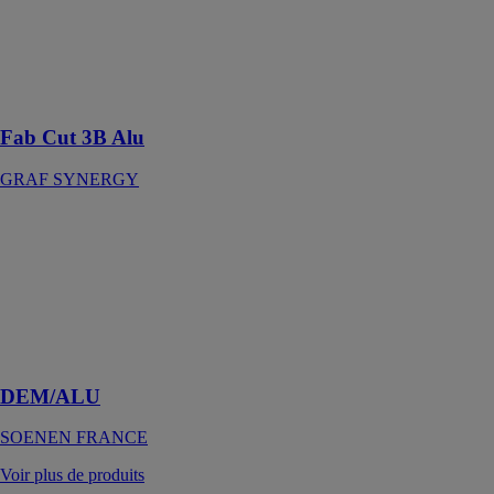
Centre de
Découpe et
d'Usinage à 3
Lames
Fab Cut 3B Alu
GRAF SYNERGY
DEM/ALU
SOENEN
FRANCE
Centre de débit
et d’usinage
pour profilés
aluminium
DEM/ALU
SOENEN FRANCE
Voir plus de produits