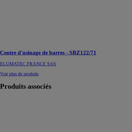
barres conçu
pour l'usinage
économique et
efficace de
profilés en
aluminium,
PVC et acier à
parois fines
Centre d'usinage de barres - SBZ122/71
ELUMATEC FRANCE SAS
Voir plus de produits
Produits
associés
CISAILLES
GUILLOTINES
HYDRAULIQUES
JC
COLOMBO
Des machines