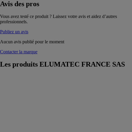
Avis
des pros
Vous avez testé ce produit ? Laissez votre avis et aidez d’autres
professionnels.
Publiez un avis
Aucun avis publié pour le moment
Contacter la marque
Les produits
ELUMATEC FRANCE SAS
SBZ 628 XXL
ELUMATEC
FRANCE SAS
La série SBZ
628 s'avère
extrêmement
flexible dans
l'usinage et la
découpe des
profilés en