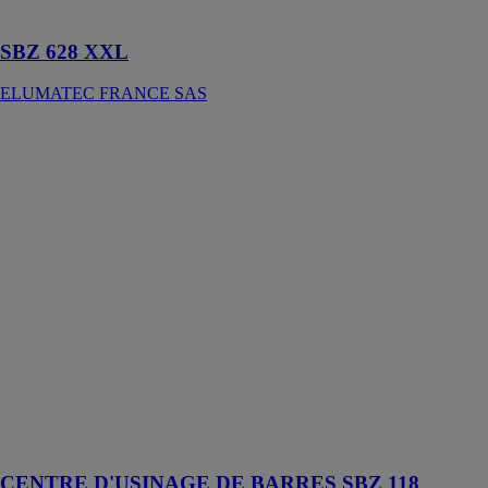
aluminium.
SBZ 628 XXL
ELUMATEC FRANCE SAS
CENTRE
D'USINAGE
DE BARRES
SBZ 118
ELUMATEC
FRANCE SAS
Centre
d'usinage de
barres pour
l’usinage
économique et
rationnel de
profilés à parois
fines en
aluminium, en
PVC et en acier
CENTRE D'USINAGE DE BARRES SBZ 118