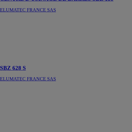
ELUMATEC FRANCE SAS
SBZ 628 S
ELUMATEC
FRANCE SAS
Machine en
ligne pour les
fenêtres, portes
et façades
SBZ 628 S
ELUMATEC FRANCE SAS
Centre
d'usinage de
barres -
SBZ122/71
ELUMATEC
FRANCE SAS
Centre
d'usinage de