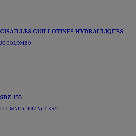
robustes,
puissantes et
très
économiques
CISAILLES GUILLOTINES HYDRAULIQUES
JC COLOMBO
SBZ 155
ELUMATEC
FRANCE SAS
Centre
d'usinage de
barres
SBZ 155
ELUMATEC FRANCE SAS
Fab Cut 3B
Alu
GRAF
SYNERGY