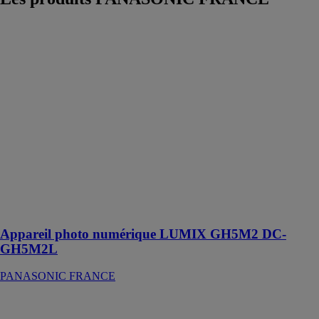
Appareil photo
numérique
LUMIX
GH5M2 DC-
GH5M2L
PANASONIC
FRANCE
Avec un
nouveau
capteur, un
nouveau
processeur, des
capacités vidéo
étendues
Appareil photo numérique LUMIX GH5M2 DC-
GH5M2L
PANASONIC FRANCE
Téléviseur
OLED TX-