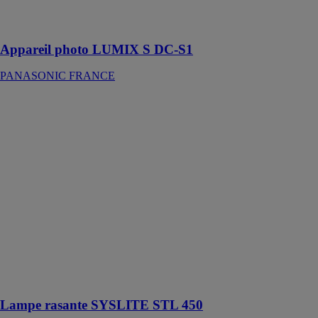
pour les photos
et les vidéos
Appareil photo LUMIX S DC-S1
PANASONIC FRANCE
Lampe rasante
SYSLITE STL
450
FESTOOL
FRANCE
Cette lampe
rasante est une
solution pour
vérifier en
cours de travail
les résultats de
l'application
d'enduit ou du
ponçage
Lampe rasante SYSLITE STL 450