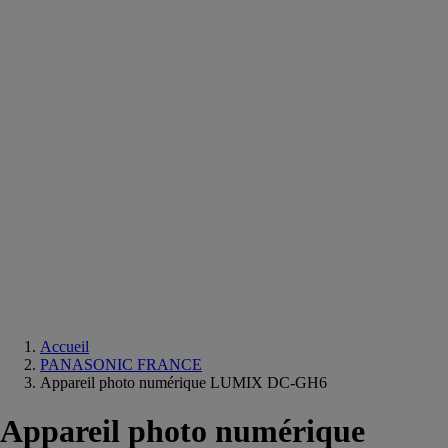
Equipements
salle
de
bain
Douche
Matériaux
salle
de
bain
Meuble
salle
de
bain
Robinetterie
Techniques
sanitaires
Accueil
PANASONIC FRANCE
Appareil photo numérique LUMIX DC-GH6
Appareil photo numérique