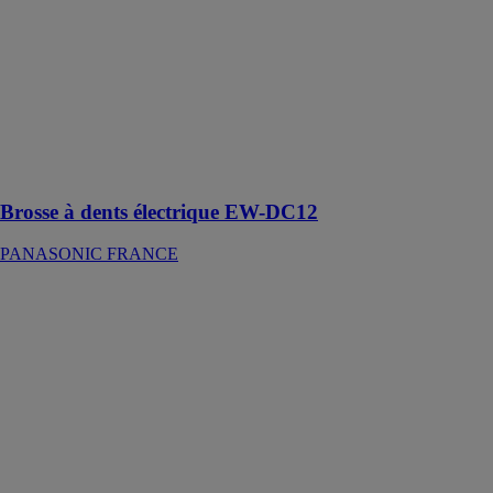
PANASONIC
FRANCE
Soin avancé
des poches
parodontales
pour des
gencives et des
dents saines
Brosse à dents électrique EW-DC12
PANASONIC FRANCE
Appareil photo
LUMIX S DC-
S1
PANASONIC
FRANCE
La crème des
appareils
hybrides
Développez
votre passion