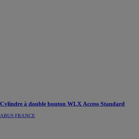
Cylindre à
double bouton
WLX Access
Standard
ABUS
FRANCE
Cylindre
électronique à
double bouton
avec lecteur
Mifare :
Liaison sans fil
cryptée entre le
badge et le
cylindre
Cylindre à double bouton WLX Access Standard
ABUS FRANCE
Brosse à dents
électrique EW-
DC12