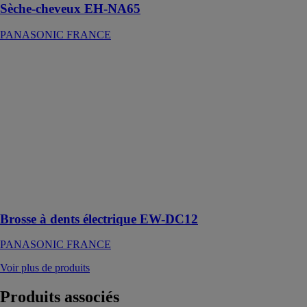
Sèche-cheveux EH-NA65
PANASONIC FRANCE
Brosse à dents
électrique EW-
DC12
PANASONIC
FRANCE
Soin avancé
des poches
parodontales
pour des
gencives et des
dents saines
Brosse à dents électrique EW-DC12
PANASONIC FRANCE
Voir plus de produits
Produits
associés