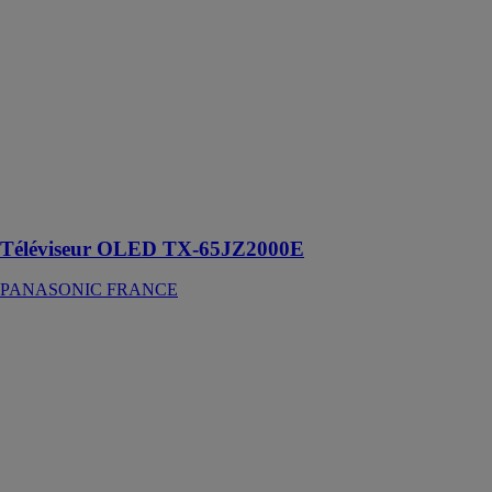
65JZ2000E
PANASONIC
FRANCE
Image et son
masterisés,
pour une
expérience
cinématique
totale à la
maison
Téléviseur OLED TX-65JZ2000E
PANASONIC FRANCE
Sèche-cheveux
EH-NA65
PANASONIC
FRANCE
Révèle votre
brillance
naturelle