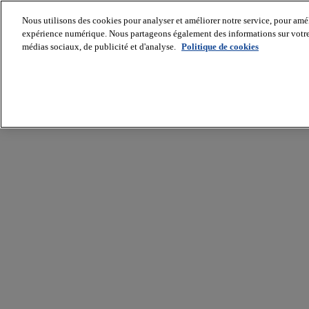
Nous utilisons des cookies pour analyser et améliorer notre service, pour améli
expérience numérique. Nous partageons également des informations sur votre u
médias sociaux, de publicité et d'analyse.
Politique de cookies
Batiradio
Articles
&
expertises
Construction
Tech,
IT,
start-
up
Génie
climatique
Gros
œuvre,
structure
et
enveloppe
Hors
site