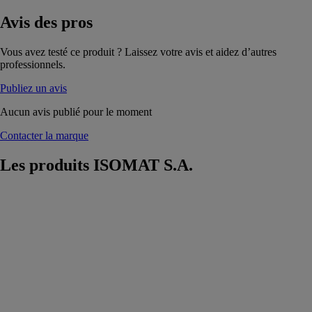
Avis
des pros
Vous avez testé ce produit ? Laissez votre avis et aidez d’autres
professionnels.
Publiez un avis
Aucun avis publié pour le moment
Contacter la marque
Les produits
ISOMAT S.A.
DUROCRET-
DECO FLEX
ISOMAT S.A.
Revêtement
décoratif en
béton ciré,
flexible,
renforcé de
fibres, modifié