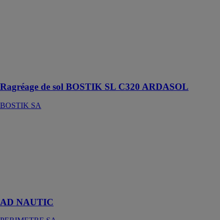
sol autolissant
P3 pour sols
intérieurs de 1 à
10 mm, P3 à
partir de 3 mm
pour les
travaux neufs et
rénovation
Ragréage de sol BOSTIK SL C320 ARDASOL
BOSTIK SA
AD NAUTIC
PERIMETRE
SA
Etanchéité et
collage
SPECIAL
NAUTISME
AD NAUTIC