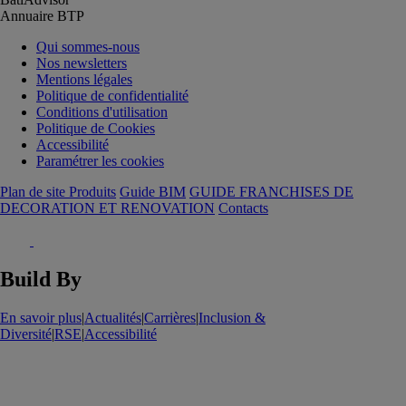
Annuaire BTP
Qui sommes-nous
Nos newsletters
Mentions légales
Politique de confidentialité
Conditions d'utilisation
Politique de Cookies
Accessibilité
Paramétrer les cookies
Plan de site Produits
Guide BIM
GUIDE FRANCHISES DE
DECORATION ET RENOVATION
Contacts
Build By
En savoir plus
|
Actualités
|
Carrières
|
Inclusion &
Diversité
|
RSE
|
Accessibilité