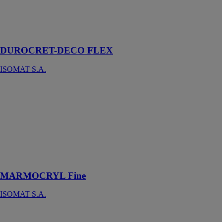
aux polymères
pour sols, murs
et meubles
encastrés
DUROCRET-DECO FLEX
ISOMAT S.A.
MARMOCRYL
Fine
ISOMAT S.A.
Enduit
acrylique, aux
propriétés
hydrofuges
exceptionnelles
MARMOCRYL Fine
ISOMAT S.A.
MULTIFLEX
ISOMAT S.A.