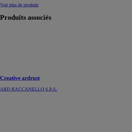
Voir plus de produits
Produits
associés
Creative ardrust
ARD
RACCANELLO
S.P.A.
ligne de
peinture à
l'effet oxydant
Creative ardrust
ARD RACCANELLO S.P.A.
Ragréage de
sol BOSTIK
SL C320
ARDASOL
BOSTIK SA
Ragréage de