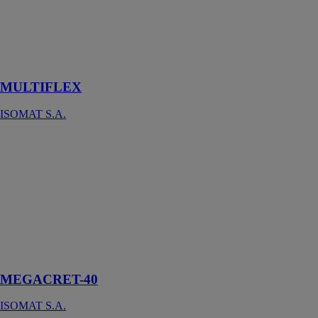
Colle à
carrelage
acrylique prête
à l’emploi
MULTIFLEX
ISOMAT S.A.
MEGACRET-
40
ISOMAT S.A.
Mortier de
ciment à haute
performance,
renforcé de
fibres, pour
réparations
MEGACRET-40
ISOMAT S.A.