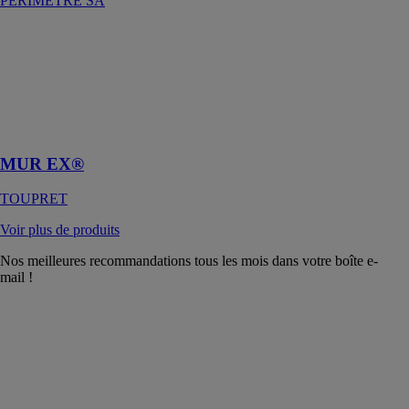
PERIMETRE SA
MUR EX®
TOUPRET
Enduit de
rebouchage et
réparation
extérieur
MUR EX®
TOUPRET
Voir plus de produits
Nos meilleures recommandations tous les mois dans votre boîte e-
mail !