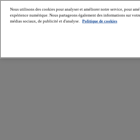
Nous utilisons des cookies pour analyser et améliorer notre service, pour améli
expérience numérique. Nous partageons également des informations sur votre u
médias sociaux, de publicité et d'analyse.
Politique de cookies
Batiradio
Articles
&
expertises
Construction
Tech,
IT,
start-
up
Génie
climatique
Gros
œuvre,
structure
et
enveloppe
Hors
site