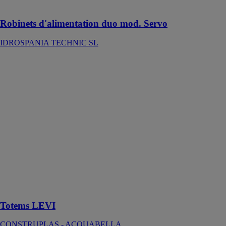
réservoirs
Robinets d'alimentation duo mod. Servo
IDROSPANIA TECHNIC SL
Totems LEVI
CONSTRUPLAS
-
ACQUABELLA
Cette sélection
de totems et
lavabos est
capable de
recréer la
sensation de
calme que
produit le
mouvement de
l’eau
Totems LEVI
CONSTRUPLAS - ACQUABELLA