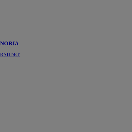
préfabriquée
NORIA est
conçu
spécialement
pour le
domaine de la
santé
NORIA
BAUDET
JAVA
BAUDET
JAVA est une
salle de bain
préfabriquée,
conçue pour
s'intégrer
efficacement
dans des
espaces
restreints tels
que les