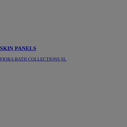
revêtement
mural en
polyuréthane
reproduisant les
différentes
textures et
couleurs de la
gamme Fiora
SKIN PANELS
FIORA BATH COLLECTIONS SL
Robinets
d'alimentation
duo mod.
Servo
IDROSPANIA
TECHNIC SL
Le robinets
d'alimentation
duo et
compatible
avec tous les