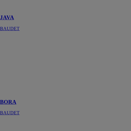
résidences
étudiantes
JAVA
BAUDET
BORA
BAUDET
La salle de bain
préfabriquée
BORA est
conçue avec un
grand espace
douche
mesurant
80x110cm
BORA
BAUDET
BALÉA
BAUDET