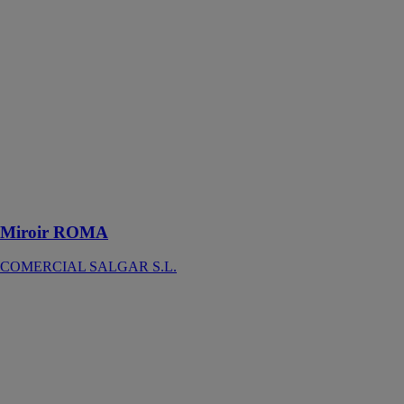
SALGAR S.L.
Le miroir
Roma en verre
poli de 5 mm Il
est équipé d'un
éclairage à Led
IP 44,
garantissant
une excellente
protection
contre les
éclaboussures
Miroir ROMA
COMERCIAL SALGAR S.L.
SKIN
PANELS
FIORA BATH
COLLECTIONS
SL
Panneaux de