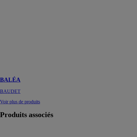
La salle de bain
préfabriquée
PMR BALÉA
est conçue
spécifiquement
pour répondre
aux normes
PMR
(Personnes à
Mobilité
Réduite) en
vigueur
BALÉA
BAUDET
Voir plus de produits
Produits
associés
Miroir ROMA
COMERCIAL