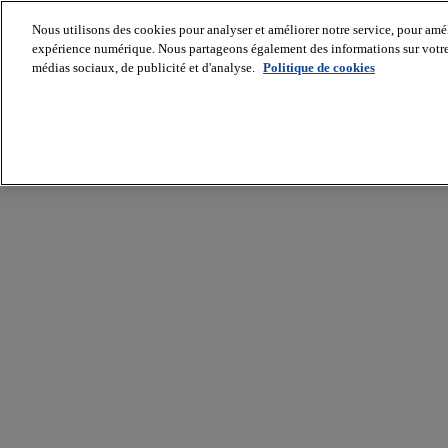
Nous utilisons des cookies pour analyser et améliorer notre service, pour améli
expérience numérique. Nous partageons également des informations sur votre u
médias sociaux, de publicité et d'analyse.
Politique de cookies
Batiradio
Articles
&
expertises
Construction
Tech,
IT,
start-
up
Génie
climatique
Gros
œuvre,
structure
et
enveloppe
Hors
site