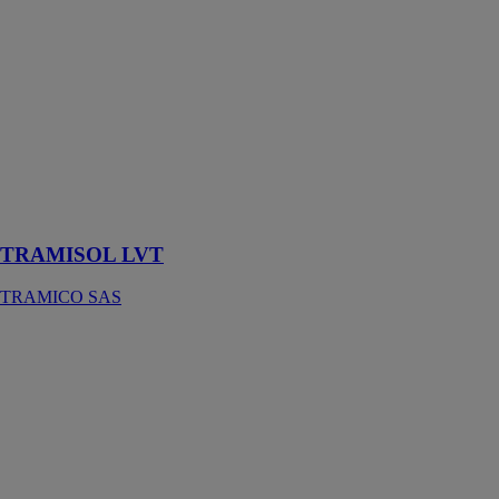
TRAMISOL
LVT
TRAMICO
SAS
La solution
acoustique
professionnelle
pour sols
vinyles
TRAMISOL LVT
TRAMICO SAS
WUNDER
ALS
SOLIMPEKS
ENERJI
Le capteur
solaire
thermique
Wunder ALS