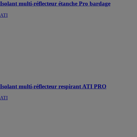
Isolant multi-réflecteur étanche Pro bardage
ATI
Isolant multi-
réflecteur
respirant ATI
PRO
ATI
L’isolant 100%
respirant avec
écran de sous
toiture
Isolant multi-réflecteur respirant ATI PRO
ATI
ATI combi
toiture
ATI
Spécialement
adapté à