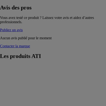
Avis
des pros
Vous avez testé ce produit ? Laissez votre avis et aidez d’autres
professionnels.
Publiez un avis
Aucun avis publié pour le moment
Contacter la marque
Les produits
ATI
Isolant multi-
réflecteur
étanche Pro
bardage
ATI
Isolation et pare
pluie en une
seule pose