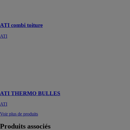
l’isolation des
toitures par
l’extérieur
ATI combi toiture
ATI
ATI THERMO
BULLES
ATI
Isolant
thermoréflecteur
spécial
rénovation
ATI THERMO BULLES
ATI
Voir plus de produits
Produits
associés