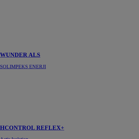
est un dispositif
conçu pour
capturer le
rayonnement
solaire et
convertir cette
énergie en
chaleur
WUNDER ALS
SOLIMPEKS ENERJI
HCONTROL
REFLEX+
Actis Isolation
Écran pare-
vapeur avec
films réflecteurs
et ouate
HCONTROL REFLEX+