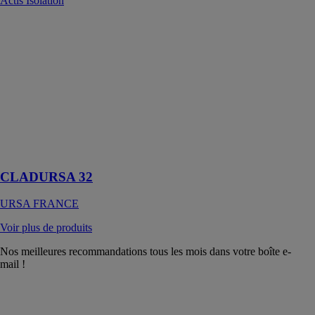
Actis Isolation
CLADURSA
32
URSA
FRANCE
La solution
monocouche
compatible
avec tous les
profils de lèvres
du marché
CLADURSA 32
URSA FRANCE
Voir plus de produits
Nos meilleures recommandations tous les mois dans votre boîte e-
mail !