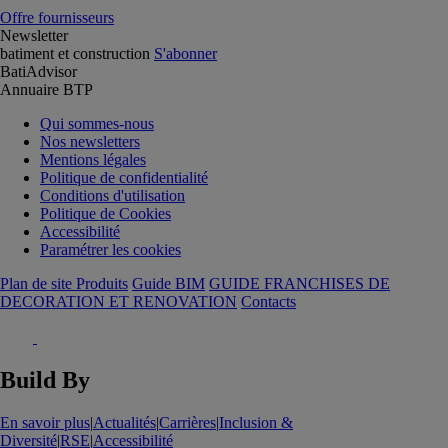
Offre fournisseurs
Newsletter
batiment et construction
S'abonner
BatiAdvisor
Annuaire BTP
Qui sommes-nous
Nos newsletters
Mentions légales
Politique de confidentialité
Conditions d'utilisation
Politique de Cookies
Accessibilité
Paramétrer les cookies
Plan de site Produits
Guide BIM
GUIDE FRANCHISES DE
DECORATION ET RENOVATION
Contacts
Build By
En savoir plus
|
Actualités
|
Carrières
|
Inclusion &
Diversité
|
RSE
|
Accessibilité