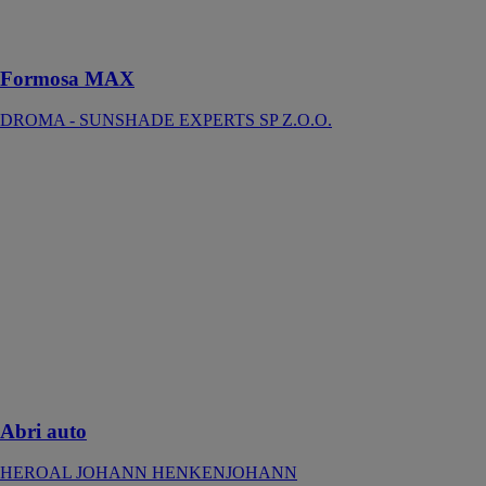
les fenêtres et
les vérandas.
Formosa MAX
DROMA - SUNSHADE EXPERTS SP Z.O.O.
Abri auto
HEROAL
JOHANN
HENKENJOHANN
Protégez au
mieux votre
voiture, moto
ou vélo avec un
abri auto assorti
à votre maison
et créé sur
mesure
Abri auto
HEROAL JOHANN HENKENJOHANN