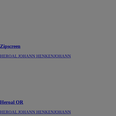
JOHANN
HENKENJOHANN
Protection
solaire textile
résistante au
vent et
polyvalente
Zipscreen
HEROAL JOHANN HENKENJOHANN
Heroal OR
HEROAL
JOHANN
HENKENJOHANN
Toit terrasse à
grandes portées
Heroal OR
HEROAL JOHANN HENKENJOHANN