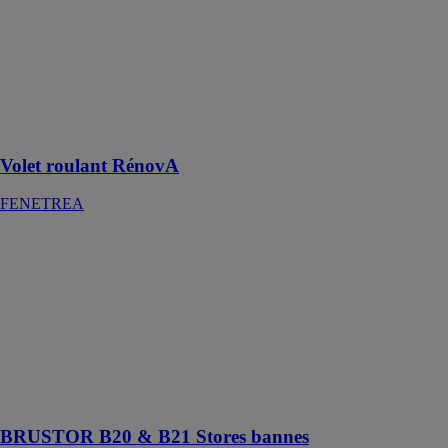
Volet roulant
RénovA
FENETREA
Confort et
protection
maximale
Volet roulant RénovA
FENETREA
BRUSTOR
B20 & B21
Stores bannes
BRUSTOR
NV
Store de balcon
avec un
montage au
plafond
BRUSTOR B20 & B21 Stores bannes