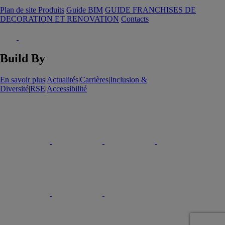
Plan de site Produits
Guide BIM
GUIDE FRANCHISES DE
DECORATION ET RENOVATION
Contacts
Build By
En savoir plus
|
Actualités
|
Carrières
|
Inclusion &
Diversité
|
RSE
|
Accessibilité