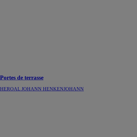
Portes de
terrasse
HEROAL
JOHANN
HENKENJOHANN
Portes de
terrasse en
aluminium pour
une expérience
de l’espace
extraordinaire
Portes de terrasse
HEROAL JOHANN HENKENJOHANN
Heroal S 77 SL
HEROAL
JOHANN
HENKENJOHANN
Une porte
coulissante et