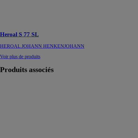
un ascenseur
innovants pour
une
transparence
accrue
Heroal S 77 SL
HEROAL JOHANN HENKENJOHANN
Voir plus de produits
Produits
associés
Formosa MAX
DROMA -
SUNSHADE
EXPERTS SP
Z.O.O.
Une protection
solaire pour les
terrasses, les
balcons, les
baies vitrées,