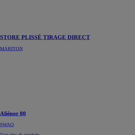
plissés saura
s'adapter et
vous protéger
parfaitement de
la chaleur
STORE PLISSÉ TIRAGE DIRECT
MARITON
Aliénor 80
SWAO
Une porte
d'entrée à
l'esthétique
identique en
extérieur et en
intérieur
Aliénor 80
SWAO
Voir plus de produits