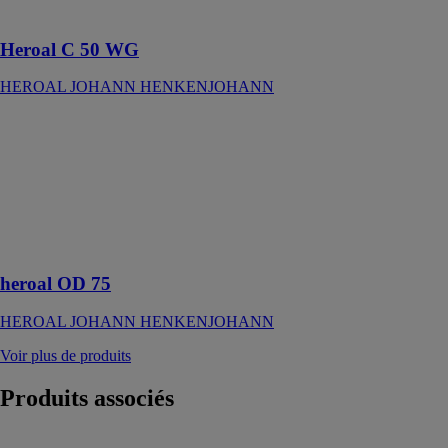
structurelle
Heroal C 50 WG
HEROAL JOHANN HENKENJOHANN
heroal OD 75
HEROAL
JOHANN
HENKENJOHANN
Portail de
plafond pour
les garages bas
heroal OD 75
HEROAL JOHANN HENKENJOHANN
Voir plus de produits
Produits
associés
Escalier