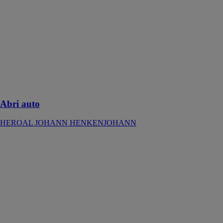
HENKENJOHANN
Protégez au
mieux votre
voiture, moto
ou vélo avec un
abri auto assorti
à votre maison
et créé sur
mesure
Abri auto
HEROAL JOHANN HENKENJOHANN
Heroal C 50
WG
HEROAL
JOHANN
HENKENJOHANN
Une véranda
moderne avec
un maximum
de liberté