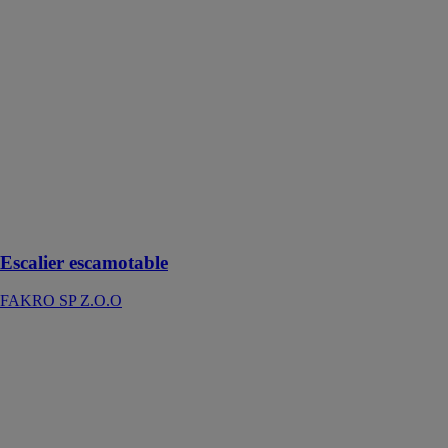
escamotable
FAKRO SP
Z.O.O
Cet escalier
répond aux
exigences
techniques et
aux normes de
sécurité, pour
assurer le
confort de son
utilisation
Escalier escamotable
FAKRO SP Z.O.O
Marquise à
projection AM
95 / AM 150
Schenker
Storen France
La marquise à