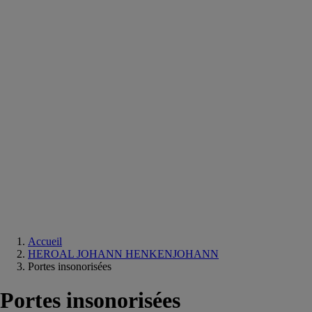
Equipements
salle
de
bain
Douche
Matériaux
salle
de
bain
Meuble
salle
de
bain
Robinetterie
Techniques
sanitaires
Accueil
HEROAL JOHANN HENKENJOHANN
Portes insonorisées
Portes insonorisées