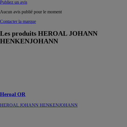
Publiez un avis
Aucun avis publié pour le moment
Contacter la marque
Les produits
HEROAL JOHANN
HENKENJOHANN
Heroal OR
HEROAL
JOHANN
HENKENJOHANN
Toit terrasse à
grandes portées
Heroal OR
HEROAL JOHANN HENKENJOHANN
Abri auto
HEROAL
JOHANN