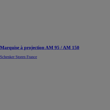
projection offre
un système
d’ombrage
efficace,
permettant une
pénétration
optimale de la
lumière
naturelle
Marquise à projection AM 95 / AM 150
Schenker Storen France
STORE
PLISSÉ
TIRAGE
DIRECT
MARITON
Quelque soit
votre intérieur,
l'élégance
incomparable
des stores