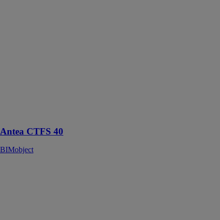
Antea CTFS
40
BIMobject
La Antea
CTFS 40 est
une chaudière
gaz murale
assure une
production
d'eau chaude
sanitaire
instantanée
Antea CTFS 40
BIMobject
Porte
coulissante plan
A GEALAN-
SMOOVIO®
BIMobject
GEALAN-