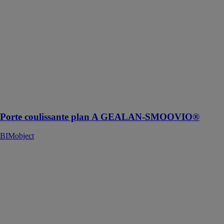
SMOOVIO®
est un système
de porte
coulissante qui
combine le
confort d'une
ouverture peu
encombrante
avec une
excellente
étanchéité
Porte coulissante plan A GEALAN-SMOOVIO®
BIMobject
Polysafe Hydro
BIMobject
Polysafe Hydro
est un
revêtement de
sol, idéal pour
les zones
commerciales