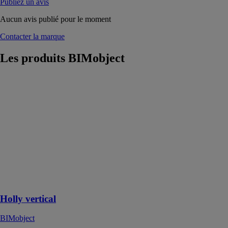
Publiez un avis
Aucun avis publié pour le moment
Contacter la marque
Les produits
BIMobject
Holly vertical
BIMobject
L'éclairage
acoustique
Holly est conçu
pour jouer avec
les contrastes
entre la
lumière, les
reflets et les
ombres
Holly vertical
BIMobject