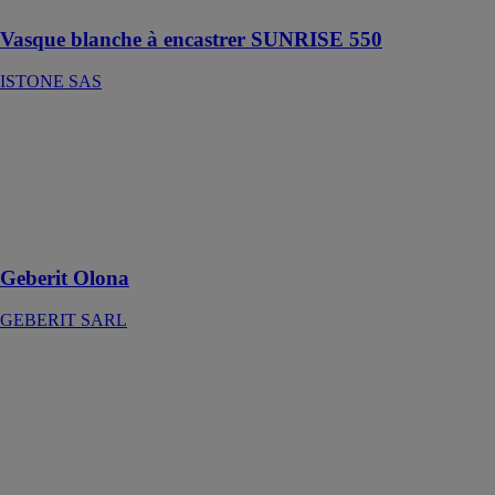
Vasque blanche à encastrer SUNRISE 550
ISTONE SAS
Geberit Olona
GEBERIT
SARL
Une élégance
sans
compromis
Geberit Olona
GEBERIT SARL
Vasque blanche
MIMOSA-
RO370
ISTONE SAS
Vasque blanche
de salle de
bains conçue