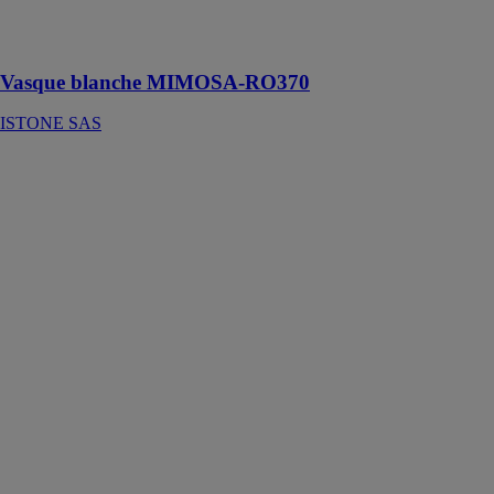
en Solid
Surface V-korr
Vasque blanche MIMOSA-RO370
ISTONE SAS
Meuble Show
CONSTRUPLAS
-
ACQUABELLA
Le Meuble
Show est un
meuble
modulaire et
sur mesure,
conçu pour
offrir une
personnalisation
dans
l'aménagement
de la salle de
bain