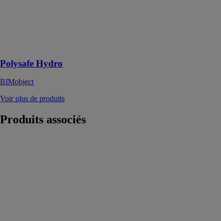
et résidentielles
où les pieds nus
et les
chaussures sont
porté
Polysafe Hydro
BIMobject
Voir plus de produits
Produits
associés
Vasque blanche
à encastrer
SUNRISE 550
ISTONE SAS
Cette vasque
blanche à
encastrer est
idéale dans les
salles de bains