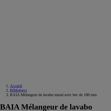
Equipements
salle
de
bain
Douche
Matériaux
salle
de
bain
Meuble
salle
de
bain
Robinetterie
Techniques
sanitaires
Accueil
BIMobject
BAIA Mélangeur de lavabo mural avec bec de 180 mm
BAIA Mélangeur de lavabo