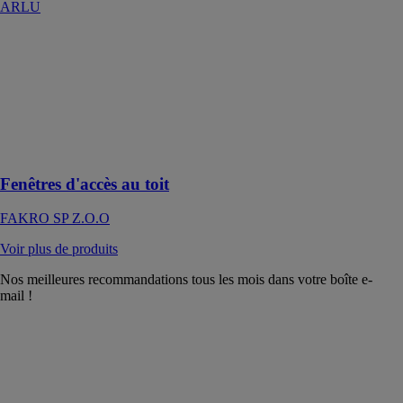
ARLU
Fenêtres
d'accès au toit
FAKRO SP
Z.O.O
Un passage sur
le toit en toute
sécurité
Fenêtres d'accès au toit
FAKRO SP Z.O.O
Voir plus de produits
Nos meilleures recommandations tous les mois dans votre boîte e-
mail !