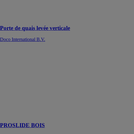
spécialement
conçue pour les
quais de
chargement
Porte de quais levée verticale
Doco International B.V.
PROSLIDE
BOIS
ARLU
Proslide est un
système
professionnel
de porte
coulissante en
applique pour
des applications
murales et au
plafond.
PROSLIDE BOIS