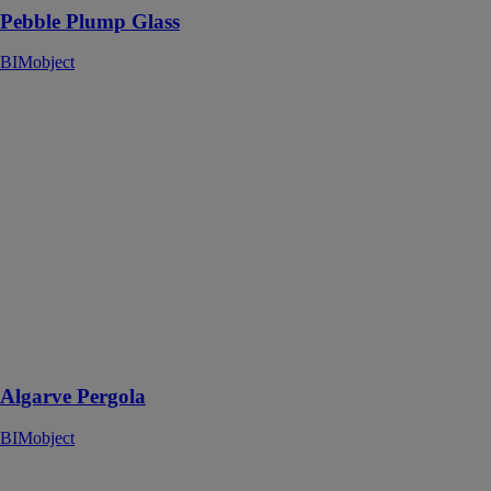
Pebble Plump Glass
BIMobject
Algarve
Pergola
BIMobject
Pergola
motorisée à
persiennes
orientables
permettant
d'ajuster avec
précision
l'équilibre de
l'ombre et de la
ventilation
Algarve Pergola
BIMobject
Camargue