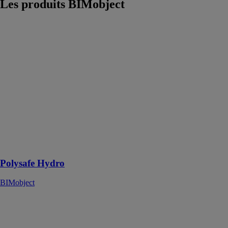
Les produits
BIMobject
Polysafe Hydro
BIMobject
Polysafe Hydro
est un
revêtement de
sol, idéal pour
les zones
commerciales
et résidentielles
où les pieds nus
et les
chaussures sont
porté
Polysafe Hydro
BIMobject
Pebble Plump
Glass
BIMobject