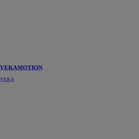
VEKAMOTION
est un système
levant-
coulissant qui
maximise la
luminosité et
garantit une
isolation et une
étanchéité
optimales
VEKAMOTION
VEKA
Porte de quais
levée verticale
Doco
International
B.V.
Cette porte
sectionnelle a
été