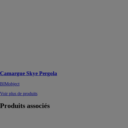
Skye Pergola
BIMobject
Cette pergola
au toit
rétractable est
idéale pour
laisser entrer un
maximum de
soleil en hiver
et contempler le
ciel étoilé en
été
Camargue Skye Pergola
BIMobject
Voir plus de produits
Produits
associés
VEKAMOTION
VEKA