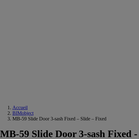
Equipements
salle
de
bain
Douche
Matériaux
salle
de
bain
Meuble
salle
de
bain
Robinetterie
Techniques
sanitaires
Accueil
BIMobject
MB-59 Slide Door 3-sash Fixed – Slide – Fixed
MB-59 Slide Door 3-sash Fixed -