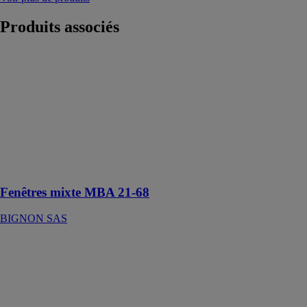
Produits
associés
Fenêtres mixte
MBA 21-68
BIGNON SAS
La chaleur du
bois associée à
la modernité de
l’aluminium
offre une
alliance parfaite
Fenêtres mixte MBA 21-68
BIGNON SAS
Fenêtre KF 510
INTERNORM
FENETRES
La nouvelle
fenêtre KF 510