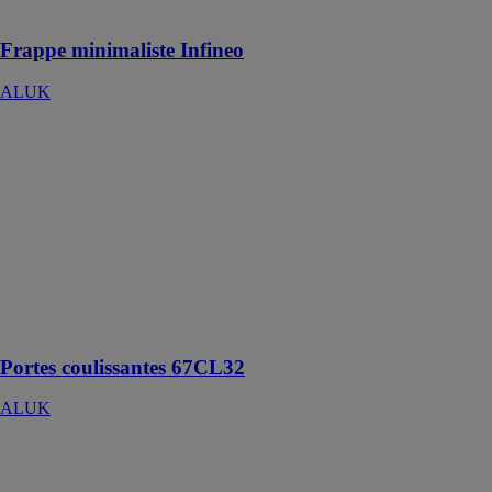
naturelle
Frappe minimaliste Infineo
ALUK
Portes
coulissantes
67CL32
ALUK
La finesse du
montant central
permet un
apport de
lumière
maximal
Portes coulissantes 67CL32
ALUK
Porte
minimaliste
Infineo