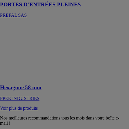
PORTES D’ENTRÉES PLEINES
PREFAL SAS
Hexagone 58
mm
FPEE
INDUSTRIES
La fenêtre bois
HEXAGONE
58 mm s’adapte
à tous les styles
architecturaux
historiques
Hexagone 58 mm
FPEE INDUSTRIES
Voir plus de produits
Nos meilleures recommandations tous les mois dans votre boîte e-
mail !