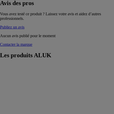
Avis
des pros
Vous avez testé ce produit ? Laissez votre avis et aidez d’autres
professionnels.
Publiez un avis
Aucun avis publié pour le moment
Contacter la marque
Les produits
ALUK
Frappe
minimaliste
Infineo
ALUK
La fenêtre et
porte-fenêtre
Infineo permet
de maximiser
l’apport de
lumière