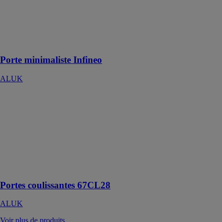
ALUK
Porte pour
allier design et
sécurité
Porte minimaliste Infineo
ALUK
Portes
coulissantes
67CL28
ALUK
Résidentiel et
non résidentiel,
neuf et
rénovation.
Portes coulissantes 67CL28
ALUK
Voir plus de produits