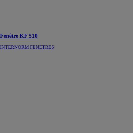
offre une
sécurité
maximale pour
se sentir bien
chez soi
Fenêtre KF 510
INTERNORM FENETRES
PORTES
D’ENTRÉES
PLEINES
PREFAL SAS
Les portes
d’entrée pleines
sont une
solution pour
sécuriser et
personnaliser
l'entrée de la
maison ou de
l'appartement