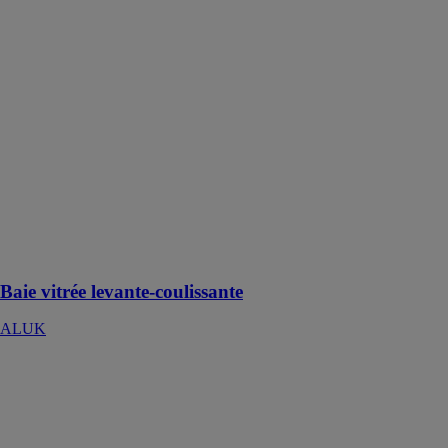
Baie vitrée
levante-
coulissante
ALUK
Avec ses
performances
remarquables,
cette baie
coulissante à
levage en
aluminium
satisfera vos
projets les plus
exigeants
Baie vitrée levante-coulissante
ALUK
45P VOLET
COULISSANT
ALUK
La solution