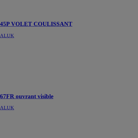
idéale pour une
construction
moderne
45P VOLET COULISSANT
ALUK
67FR ouvrant
visible
ALUK
Fermeture
multipoints,
large offre de
teintes
67FR ouvrant visible
ALUK
Portes
coulissantes
67CL32
ALUK