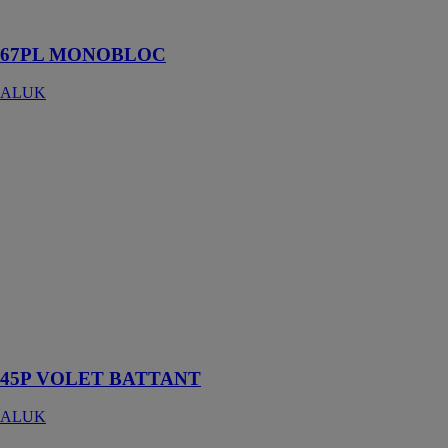
contemporain
67PL MONOBLOC
ALUK
45P VOLET
BATTANT
ALUK
Le volet battant
45P AluK
s’inscrit
parfaitement
dans cette
tradition tout en
apportant une
touche de
modernité
45P VOLET BATTANT
ALUK