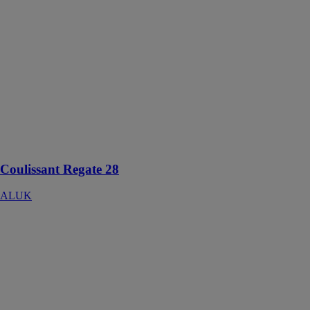
Coulissant
Regate 28
ALUK
Le coulissant
Regate 28
s'intègre
parfaitement à
tous types
d'intérieurs,
résidentiel et
non résidentiel
Coulissant Regate 28
ALUK
Frappe
minimaliste
Infineo
ALUK
La fenêtre et
porte-fenêtre
Infineo permet