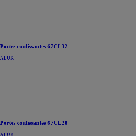
La finesse du
montant central
permet un
apport de
lumière
maximal
Portes coulissantes 67CL32
ALUK
Portes
coulissantes
67CL28
ALUK
Résidentiel et
non résidentiel,
neuf et
rénovation.
Portes coulissantes 67CL28
ALUK