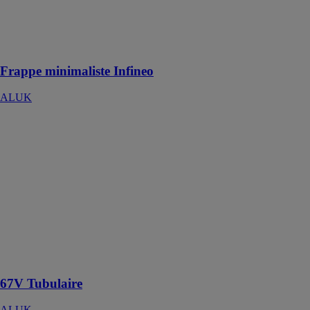
de maximiser
l’apport de
lumière
naturelle
Frappe minimaliste Infineo
ALUK
67V Tubulaire
ALUK
Un système
modulaire avec
une esthétique
contemporaine,
caractérisée par
un toit plat et
des poutres
apparentes à
l'intérieur
67V Tubulaire
ALUK