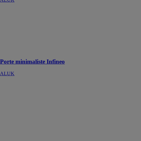
Porte
minimaliste
Infineo
ALUK
Porte pour
allier design et
sécurité
Porte minimaliste Infineo
ALUK
67PL
MONOBLOC
ALUK
La porte
monobloc
permet de
proposer des
modèles à
l’esthétique
plus