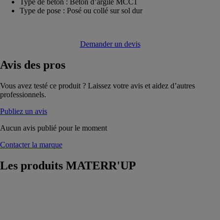
Type de béton : Béton d’argile MCC1
Type de pose : Posé ou collé sur sol dur
Demander un devis
Avis
des pros
Vous avez testé ce produit ? Laissez votre avis et aidez d’autres
professionnels.
Publiez un avis
Aucun avis publié pour le moment
Contacter la marque
Les produits
MATERR'UP
Bloc creux
rectifié - B40 ·
20 cm - FDES
vérifiée