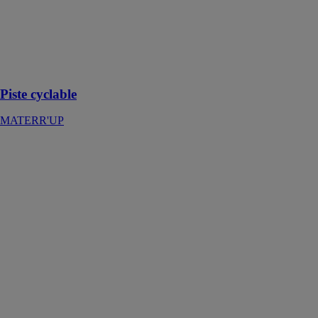
tout en
valorisant de
déchets et en
préservant des
ressources
naturelles
Piste cyclable
MATERR'UP
Dalle gazon
MATERR'UP
La dalle gazon
est conçu pour
les véhicules
légers,
chemins,
patios, zones de
pique-nique et
autres
aménagements
extérieurs