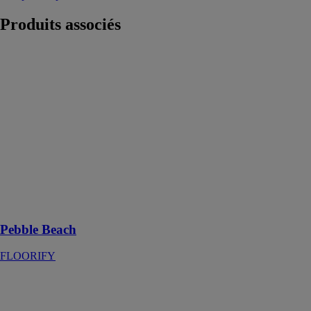
Produits
associés
Pebble Beach
FLOORIFY
Pebble Beach,
inspiré des sols
en béton et des
nuances douces
de gris des
plages de
galets, offre
une élégance
industrielle
chaleureuse
Pebble Beach
FLOORIFY
Sea Salt
FLOORIFY