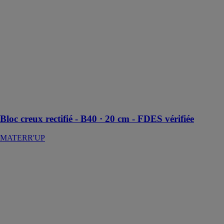
MATERR'UP
Le Bloc creux
rectifié est
fabriqué à partir
de ciment
d’argile non
calcinée permet
de réduire
l'impact
environnemental
des ouvrages
Bloc creux rectifié - B40 · 20 cm - FDES vérifiée
MATERR'UP
Piste cyclable
MATERR'UP
Les pistes
cyclables
offrent des
performances
mécaniques