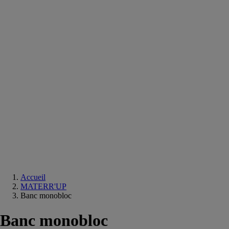
Equipements
salle
de
bain
Douche
Matériaux
salle
de
bain
Meuble
salle
de
bain
Robinetterie
Techniques
sanitaires
Accueil
MATERR'UP
Banc monobloc
Banc monobloc