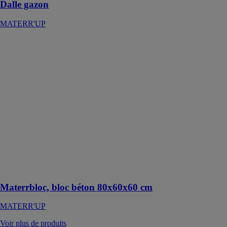
Dalle gazon
MATERR'UP
Materrbloc,
bloc béton
80x60x60 cm
MATERR'UP
Le Materrbloc,
bloc béton
modulable,
offre une
solution
pratique pour
des
constructions
durables ou
temporaires
Materrbloc, bloc béton 80x60x60 cm
MATERR'UP
Voir plus de produits