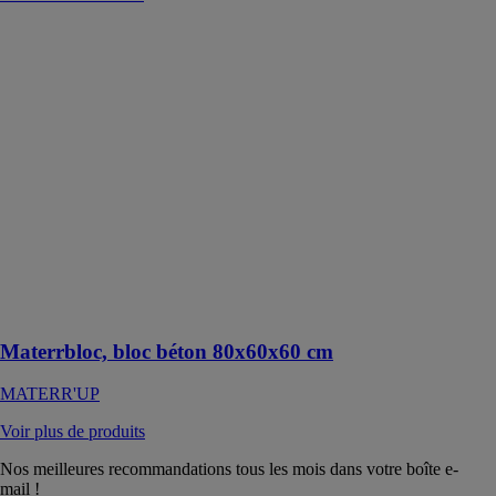
Materrbloc,
bloc béton
80x60x60 cm
MATERR'UP
Le Materrbloc,
bloc béton
modulable,
offre une
solution
pratique pour
des
constructions
durables ou
temporaires
Materrbloc, bloc béton 80x60x60 cm
MATERR'UP
Voir plus de produits
Nos meilleures recommandations tous les mois dans votre boîte e-
mail !