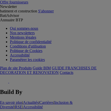
Offre fournisseurs
Newsletter
batiment et construction
S'abonner
BatiAdvisor
Annuaire BTP
Qui sommes-nous
Nos newsletters
Mentions légales
Politique de confidentialité
Conditions d'utilisation
Politique de Cookies
Accessibilité
Paramétrer les cookies
Plan de site Produits
Guide BIM
GUIDE FRANCHISES DE
DECORATION ET RENOVATION
Contacts
Build By
En savoir plus
|
Actualités
|
Carrières
|
Inclusion &
Diversité
|
RSE
|
Accessibilité