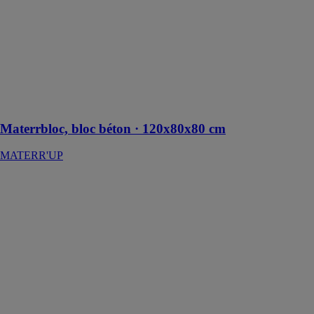
des blocs
innovants, ils
permettent de
construire des
murs de béton,
des structures
massives ou
des murs de
soutènement
Materrbloc, bloc béton · 120x80x80 cm
MATERR'UP
Materrbloc,
bloc béton
80x60x60 cm
MATERR'UP
Le Materrbloc,
bloc béton
modulable,
offre une
solution
pratique pour