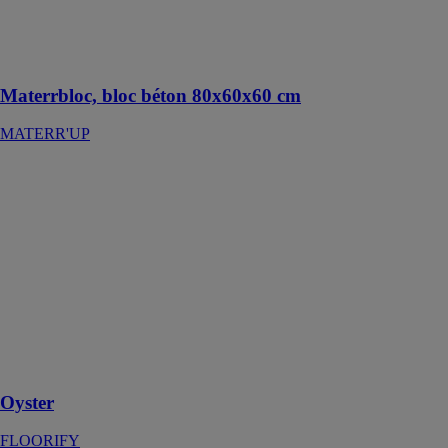
des
constructions
durables ou
temporaires
Materrbloc, bloc béton 80x60x60 cm
MATERR'UP
Oyster
FLOORIFY
Oyster est un
revêtement de
sol qui combine
l'esthétique
contemporaine
du béton lisse
avec la praticité
et le confort du
vinyle
Oyster
FLOORIFY