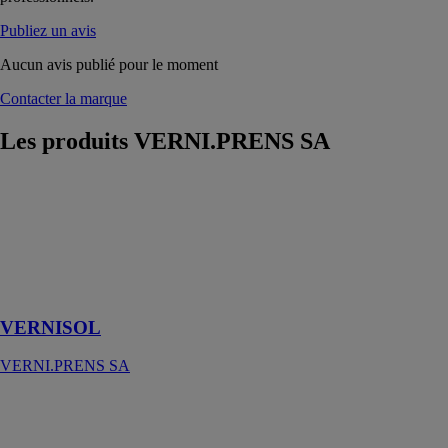
Publiez un avis
Aucun avis publié pour le moment
Contacter la marque
Les produits
VERNI.PRENS SA
VERNISOL
VERNI.PRENS
SA
Support pour
panneaux
solaires
VERNISOL
VERNI.PRENS SA
Boîte à colis
esafe
VERNI.PRENS