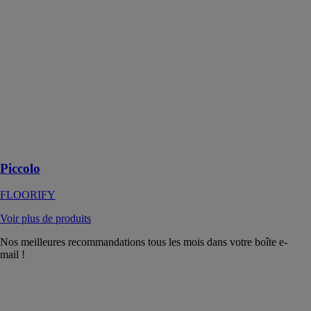
Piccolo
FLOORIFY
Piccolo est un
revêtement qui
apporte une
touche vivante
et ludique à
tout espace,
idéal les projets
de rénovation
Piccolo
FLOORIFY
Voir plus de produits
Nos meilleures recommandations tous les mois dans votre boîte e-
mail !