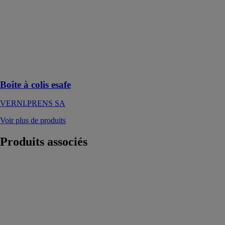
SA
Boîte à colis
esafe, pour une
livraison
toujours sûre de
vos
commandes
Boîte à colis esafe
VERNI.PRENS SA
Voir plus de produits
Produits
associés
Materrbloc,
bloc béton ·
120x80x80 cm
MATERR'UP
Le Materrbloc,
bloc béton sont