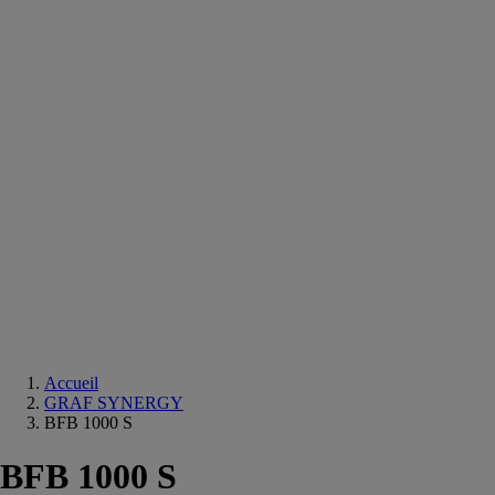
Equipements
salle
de
bain
Douche
Matériaux
salle
de
bain
Meuble
salle
de
bain
Robinetterie
Techniques
sanitaires
Accueil
GRAF SYNERGY
BFB 1000 S
BFB 1000 S