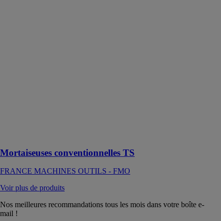
conventionnelles
TS
FRANCE
MACHINES
OUTILS -
FMO
Ce sont des
mortaiseuses
robustes,
fiables et
précises, pour
une production
exigeante de
tous types de
pièces
Mortaiseuses conventionnelles TS
FRANCE MACHINES OUTILS - FMO
Voir plus de produits
Nos meilleures recommandations tous les mois dans votre boîte e-
mail !