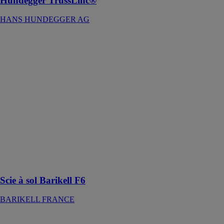
Hundegger TrussLinc®
HANS HUNDEGGER AG
Scie à sol
Barikell F6
BARIKELL
FRANCE
La scie à sol
Barikell F6 se
distingue par sa
maniabilité et
sa légèreté,
facilitées par un
réservoir d'eau
en plastique
d'une capacité
de 25 litres
Scie à sol Barikell F6
BARIKELL FRANCE
Mortaiseuses