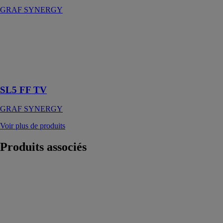
GRAF SYNERGY
SL5 FF TV
GRAF
SYNERGY
Soudeuse à 5
Têtes CNC
SL5 FF TV
GRAF SYNERGY
Voir plus de produits
Produits
associés
Tronçonneuse à
lame frontale
semi-auto -
TMF 55 A
EISMO
Tronçonneuse