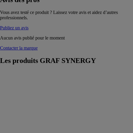
Vous avez testé ce produit ? Laissez votre avis et aidez d’autres
professionnels.
Publiez un avis
Aucun avis publié pour le moment
Contacter la marque
Les produits
GRAF SYNERGY
Nettoyeur WP
CNC Turbo
GRAF
SYNERGY
Nettoyeur
CNC à 2 axes
contrôlés
commandés par
des moteurs
brushless