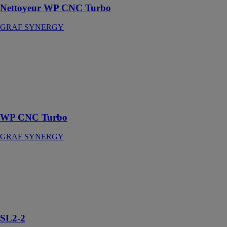
Nettoyeur WP CNC Turbo
GRAF SYNERGY
WP CNC
Turbo
GRAF
SYNERGY
Nettoyeur
CNC à 2 axes
WP CNC Turbo
GRAF SYNERGY
SL2-2
GRAF
SYNERGY
Soudeuse à
Deux Têtes
SL2-2