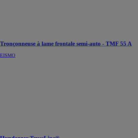
composée de 2
vérins
horizontaux
pneumatiques
avec dispositif
basse pression
Tronçonneuse à lame frontale semi-auto - TMF 55 A
EISMO
Hundegger
TrussLinc®
HANS
HUNDEGGER
AG
La solution
pour la
fabrication des
composants et
des éléments
Truss