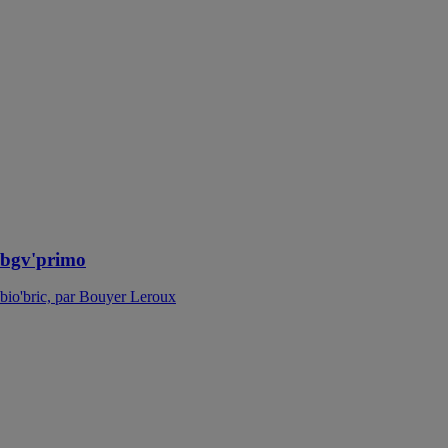
bgv'primo
bio'bric, par
Bouyer Leroux
Légère et
rapide à la mise
en œuvre, elle
apporte une
solution
compétitive
pour les primo-
accédants
bgv'primo
bio'bric, par Bouyer Leroux
canal'di46
bio'bric, par
Bouyer Leroux
Grâce au
système de
tuiles canal’di,