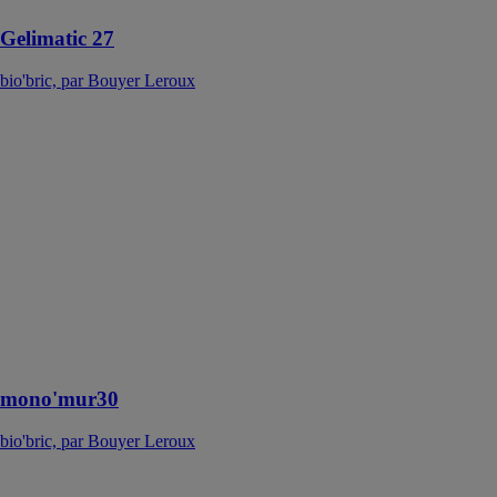
Gelimatic 27
bio'bric, par Bouyer Leroux
mono'mur30
bio'bric, par
Bouyer Leroux
Particulièrement
adapté aux
constructions
bioclimatiques,
le mono’mur a
de nombreux
avantages qui
séduisent les
constructeurs
mono'mur30
bio'bric, par Bouyer Leroux
bgv'thermo