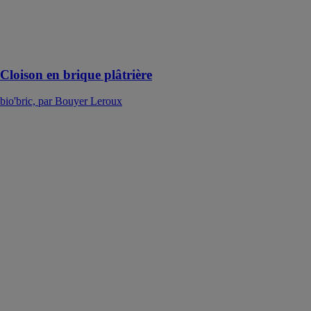
plâtre, à la colle
base plâtre ou
au mortier
bâtard
Cloison en brique plâtrière
bio'bric, par Bouyer Leroux
Brique à
bancher-
acrotère
bio'bric, par
Bouyer Leroux
La brique
acrotère
bio'bric est une
brique à
bancher de 20
cm d'épaisseur
qui permet de
réaliser des
acrotères bas et
haut en terre