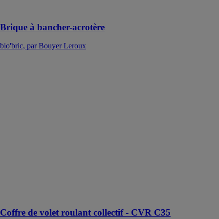
cuite
Brique à bancher-acrotère
bio'bric, par Bouyer Leroux
Coffre de volet
roulant collectif
- CVR C35
bio'bric, par
Bouyer Leroux
Associé à une
menuiserie BBI
équipée du bloc
baie Stylbloc,
le CVR
Collectif C35
offre une
solution de
fermeture
premium
Coffre de volet roulant collectif - CVR C35