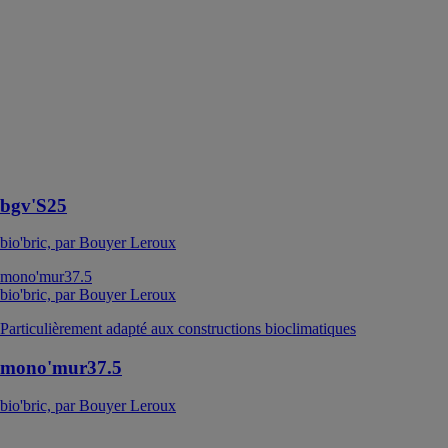
Bouyer Leroux
La brique
bgv'S25
concilie plus
facilement les
exigences des
réglementations
parasismiques
et thermiques
bgv'S25
bio'bric, par Bouyer Leroux
mono'mur37.5
bio'bric, par Bouyer Leroux
Particulièrement adapté aux constructions bioclimatiques
mono'mur37.5
bio'bric, par Bouyer Leroux
bgv'costo th+