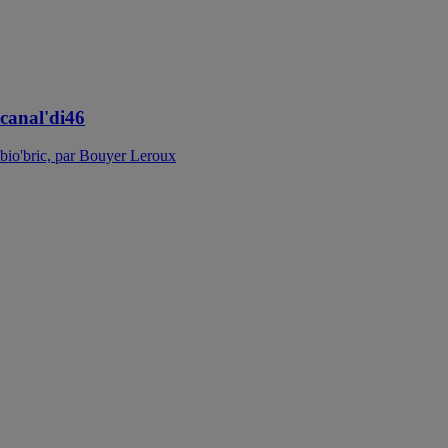
les tuiles de
chapeaux sont
bloquées sur les
tuiles de
courants
canal'di46
bio'bric, par Bouyer Leroux
Carroflam
bio'bric, par
Bouyer Leroux
Le carroflam
est un carreau
de terre cuite de
grande
dimension
conçu pour
bâtir des
cloisons sèches
à haute
résistance au
feu