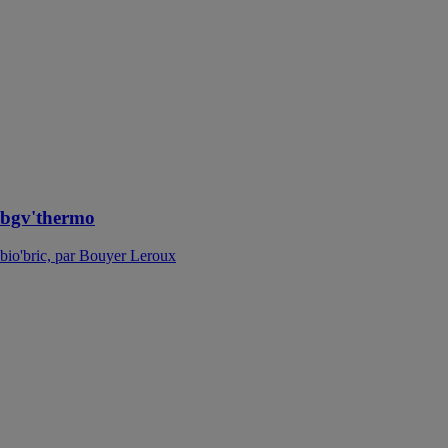
bio'bric, par
Bouyer Leroux
La bgv'thermo
est la solution
thermico-
économique,
elle est rectifiée
et montée au
mortier joint
mince
bgv'thermo
bio'bric, par Bouyer Leroux
bgv'uno
bio'bric, par
Bouyer Leroux
La bgv'uno est
la meilleure
solution rapport
qualité-prix.
Elle est rectifiée