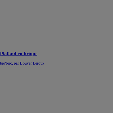
Bouyer Leroux
Les plafonds
suspendus sont
formés par la
juxtaposition
d’éléments de
terre cuite
posés à joints
croisés
Plafond en brique
bio'bric, par Bouyer Leroux
Cloison en
brique plâtrière
bio'bric, par
Bouyer Leroux
Les briques
plâtrières font
l’objet d’un
montage
traditionnel au