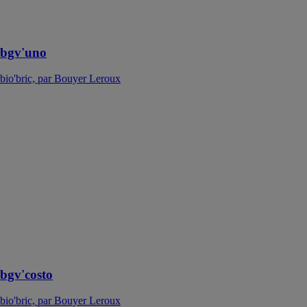
et montée au
mortier joint
mince
bgv'uno
bio'bric, par Bouyer Leroux
bgv'costo
bio'bric, par
Bouyer Leroux
La brique
bgv'costo
constitue l'offre
performante
RE 2020 pour
les bâtiments
collectifs de
2ème et 3ème
familles
bgv'costo
bio'bric, par Bouyer Leroux