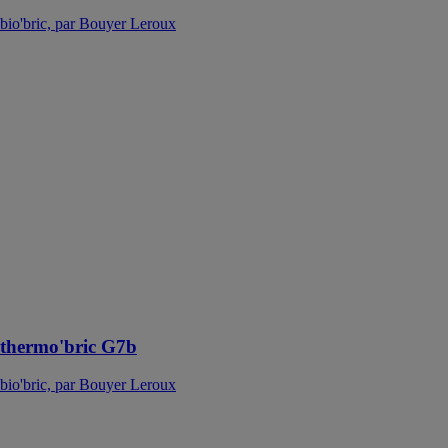
bio'bric, par Bouyer Leroux
thermo'bric
G7b
bio'bric, par
Bouyer Leroux
La thermo'bric
G7b est une
brique
traditionnelle à
haute
performance
thermique. Elle
est montée au
mortier
traditionnel
thermo'bric G7b
bio'bric, par Bouyer Leroux
bgv'S25
bio'bric, par