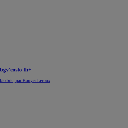
bio'bric, par
Bouyer Leroux
La brique
bgv'costo th+
constitue l'offre
performante
RE2020 pour
les bâtiments
collectifs de
2ème et 3ème
familles
bgv'costo th+
bio'bric, par Bouyer Leroux
bgv'thermo+
bio'bric, par
Bouyer Leroux
La
bgv'thermo+
constitue l'offre
premium