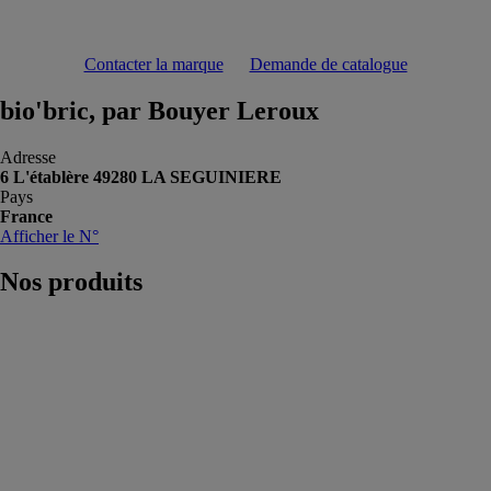
Contacter la marque
Demande de catalogue
bio'bric, par Bouyer Leroux
Adresse
6 L'établère 49280 LA SEGUINIERE
Pays
France
Afficher le N°
Nos
produits
thermo'bric G7
bio'bric, par
Bouyer Leroux
La thermo'bric
G7 est une
brique
traditionnelle à
haute