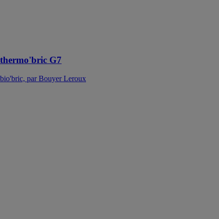
performance
thermique. Elle
est montée au
mortier
traditionnel
thermo'bric G7
bio'bric, par Bouyer Leroux
Gelimatic 27
bio'bric, par
Bouyer Leroux
Légère et
rapide à la mise
en œuvre, elle
apporte une
solution
compétitive
pour les primo-
accédants. Elle
est montée au
mortier
traditionnel