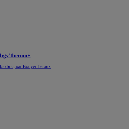
bio'bric. Sa
haute
performance
thermique
permet
d'atteindre plus
facilement les
exigences de la
RE2020
bgv'thermo+
bio'bric, par Bouyer Leroux
bgv'4G
bio'bric, par
Bouyer Leroux
La bgv'4G est
la solution
thermico-
économique.
Son format et
sa résistance
thermique