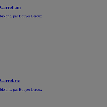
Carroflam
bio'bric, par Bouyer Leroux
Carrobric
bio'bric, par
Bouyer Leroux
Le carrobric est
un carreau de
terre cuite de
grande
dimension
conçu pour
bâtir des
cloisons sèches
Carrobric
bio'bric, par Bouyer Leroux
Plafond en
brique
bio'bric, par