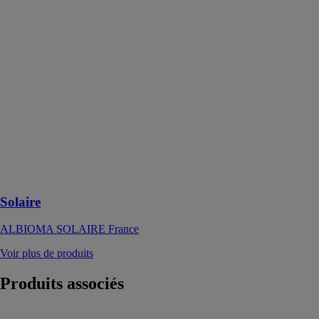
ALBIOMA
SOLAIRE
France
Depuis 2006,
Albioma est un
acteur
primordial de la
production
d’énergie
photovoltaïque
en Outre-mer et
dans
l'Hexagone
Solaire
ALBIOMA SOLAIRE France
Voir plus de produits
Produits
associés
SKID