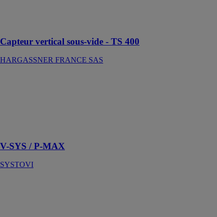
environnements
climatiques
extrêmes
Capteur vertical sous-vide - TS 400
HARGASSNER FRANCE SAS
V-SYS / P-
MAX
SYSTOVI
Branchez,
produisez,
autoconsommez
V-SYS / P-MAX
SYSTOVI
GMP Spécial
COLLARD
ET TROLART
THERMIQUE