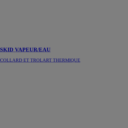
VAPEUR/EAU
COLLARD
ET TROLART
THERMIQUE
Une sous-
station
complète
SKID VAPEUR/EAU
COLLARD ET TROLART THERMIQUE
Capteur vertical
sous-vide - TS
400
HARGASSNER
FRANCE SAS
Le TS 400 est
un panneau
solaire
thermique
spécialement
conçu pour les