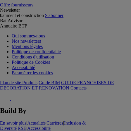
Offre fournisseurs
Newsletter
batiment et construction
S'abonner
BatiAdvisor
Annuaire BTP
Qui sommes-nous
Nos newsletters
Mentions légales
Politique de confidentialité
Conditions d'utilisation
Politique de Cookies
Accessibilité
Paramétrer les cookies
Plan de site Produits
Guide BIM
GUIDE FRANCHISES DE
DECORATION ET RENOVATION
Contacts
Build By
En savoir plus
|
Actualités
|
Carrières
|
Inclusion &
Diversité
|
RSE
|
Accessibilité