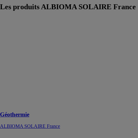
Les produits
ALBIOMA SOLAIRE France
Géothermie
ALBIOMA
SOLAIRE
France
Albioma a
acquis deux
centrales
géothermiques
en Turquie,
pour une
production
d’énergie
renouvelable
disponible
24h/24 et 7j/7
Géothermie
ALBIOMA SOLAIRE France
Solaire