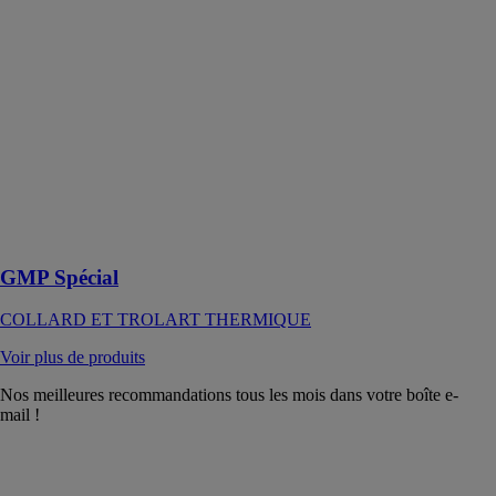
Fabriqué
entièrement en
acier
inoxydable 316
L, il offre une
solution très
compacte avec
un stockage
intégré d’une
capacité
maximale de
930 l
GMP Spécial
COLLARD ET TROLART THERMIQUE
Voir plus de produits
Nos meilleures recommandations tous les mois dans votre boîte e-
mail !