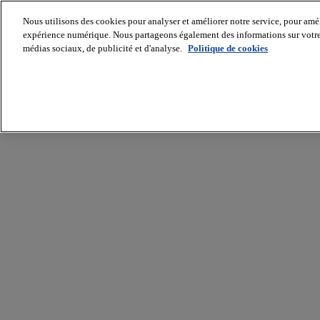
Nous utilisons des cookies pour analyser et améliorer notre service, pour améli
expérience numérique. Nous partageons également des informations sur votre u
médias sociaux, de publicité et d'analyse.
Politique de cookies
Batiradio
Articles
&
expertises
Construction
Tech,
IT,
start-
up
Génie
climatique
Gros
œuvre,
structure
et
enveloppe
Hors
site